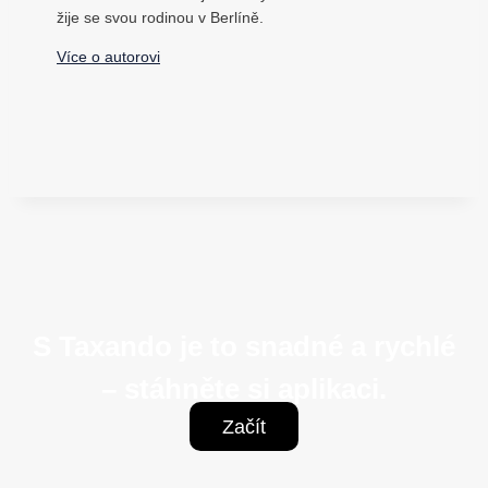
žije se svou rodinou v Berlíně.
Více o autorovi
S Taxando je to snadné a rychlé
– stáhněte si aplikaci.
Začít