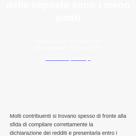
delle imposte sono i meno
amati
Data publikacji:
25 Giugno 2024
Data modyfikacji:
7 Gennaio 2026
Autor: Maciej Szewczyk
Molti contribuenti si trovano spesso di fronte alla
sfida di compilare correttamente la
dichiarazione dei redditi e presentarla entro i