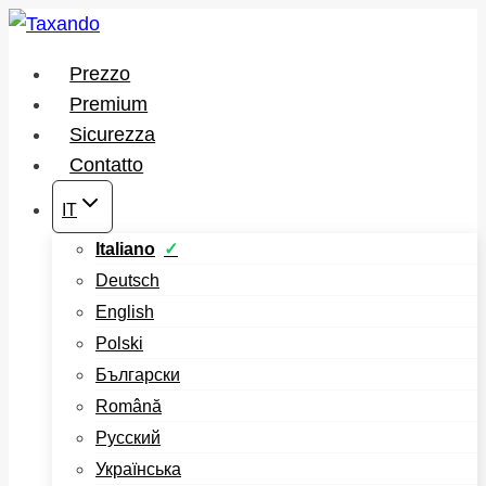
Salta
al
Prezzo
contenuto
Premium
Sicurezza
Contatto
IT
Italiano
Deutsch
English
Polski
Български
Română
Русский
Українська