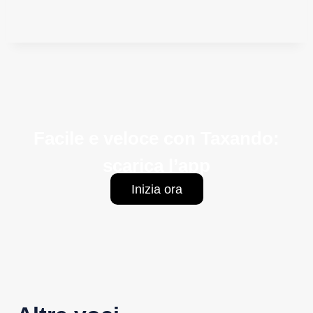
Facile e veloce con Taxando:
scarica l’app
Inizia ora