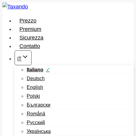
Salta
al
Prezzo
contenuto
Premium
Sicurezza
Contatto
IT
Italiano
Deutsch
English
Polski
Български
Română
Русский
Українська