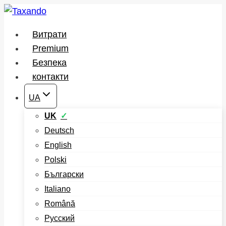
Перейти
до
Витрати
вмісту
Premium
Безпека
контакти
UA
UK
Deutsch
English
Polski
Български
Italiano
Română
Русский