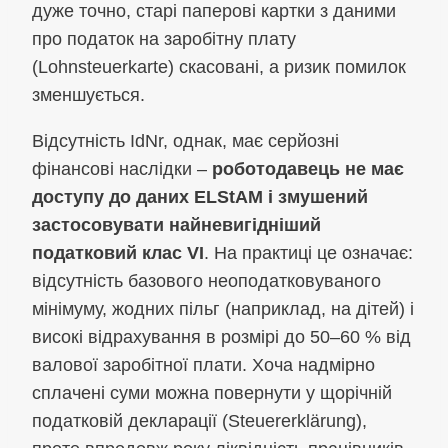
дуже точно, старі паперові картки з даними
про податок на заробітну плату
(Lohnsteuerkarte) скасовані, а ризик помилок
зменшується.
Відсутність IdNr, однак, має серйозні
фінансові наслідки –
роботодавець не має
доступу до даних ELStAM і змушений
застосовувати найневигідніший
податковий клас VI
. На практиці це означає:
відсутність базового неоподатковуваного
мінімуму, жодних пільг (наприклад, на дітей) і
високі відрахування в розмірі до 50–60 % від
валової заробітної плати. Хоча надмірно
сплачені суми можна повернути у щорічній
податковій декларації (Steuererklärung),