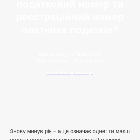
податковий номер та
реєстраційний номер
платника податків?
Data publikacji:
2 Червня 2025
Data modyfikacji:
15 Липня 2026
Autor: Maciej Szewczyk
Знову минув рік – а це означає одне: ти маєш
подати податкову декларацію в Німеччині.