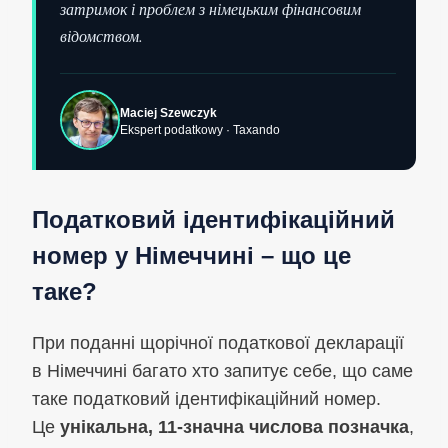
затримок і проблем з німецьким фінансовим
відомством.
Maciej Szewczyk
Ekspert podatkowy · Taxando
Податковий ідентифікаційний
номер у Німеччині – що це
таке?
При поданні щорічної податкової декларації
в Німеччині багато хто запитує себе, що саме
таке податковий ідентифікаційний номер.
Це
унікальна, 11-значна числова позначка
,