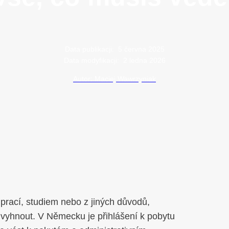
Data publikacji:
5 června 2025
Data modyfikacji:
2 ledna 2026
Autor: Maciej Wawrzyniak
 prací, studiem nebo z jiných důvodů,
 vyhnout. V Německu je přihlášení k pobytu