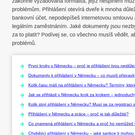
zákonně vyžadovaná formalita, jejíž nesplnění můž
problémům. Přihlášení otevírá dveře k mnoha důlež
bankovní účet, nepodepíšeš internetovou smlouvu 
legálním zaměstnáním. Jaké dokumenty jsou nezbyt
za to platit? Podívej se, co všechno musíš vědět, ab
problémů.
První kroky v Německu – proč je přihlášení tvou nejdůlež
Dokumenty k přihlášení v Německu – co musíš připravi
Kolik času máš na přihlášení v Německu? Termíny, kte
Jak se přihlásit v Německu krok za krokem – jednoduch
Kolik stojí přihlášení v Německu? Musí se za registraci a
Přihlášení v Německu a práce – proč je tak důležité?
Co znamená přihlášení v Německu a proč ho nemůžeš 
Chybějící přihlášení v Německu – jaké sankce ti mohou 