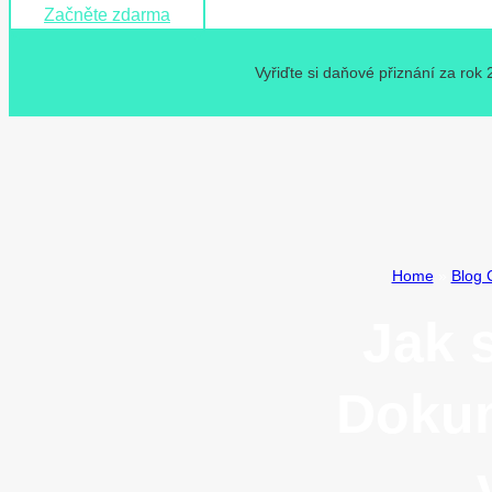
Začněte zdarma
Vyřiďte si daňové přiznání za rok
Home
»
Blog 
Jak 
Dokum