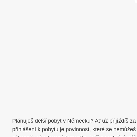
Plánuješ delší pobyt v Německu? Ať už přijíždíš za
přihlášení k pobytu je povinnost, které se nemůžeš