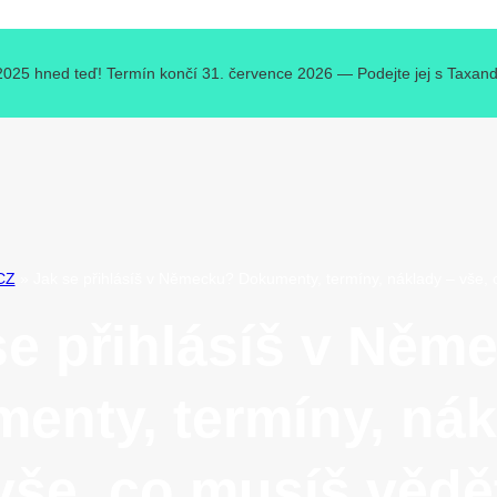
 2025 hned teď! Termín končí 31. července 2026 — Podejte jej s Taxando 
CZ
»
Jak se přihlásíš v Německu? Dokumenty, termíny, náklady – vše, 
se přihlásíš v Něm
enty, termíny, nák
vše, co musíš vědě