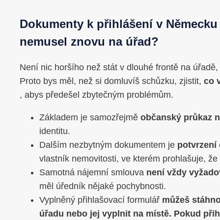
Dokumenty k přihlášení v Německu –
nemusel znovu na úřad?
Není nic horšího než stát v dlouhé frontě na úřadě, j
Proto bys měl, než si domluvíš schůzku, zjistit,
co 
, abys předešel zbytečným problémům.
Základem je samozřejmě
občanský průkaz n
identitu.
Dalším nezbytným dokumentem je
potvrzení
vlastník nemovitosti, ve kterém prohlašuje, ž
Samotná nájemní smlouva
není vždy vyžad
měl úředník nějaké pochybnosti.
Vyplněný přihlašovací formulář
můžeš stáhno
úřadu nebo jej vyplnit na místě. Pokud při