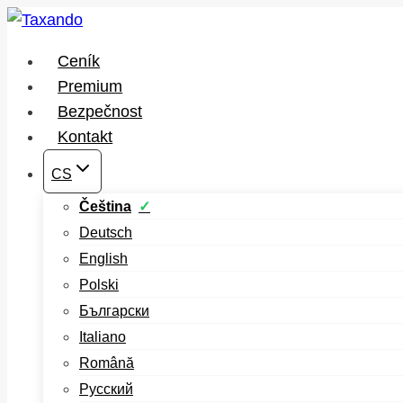
Přeskočit
na
Ceník
obsah
Premium
Bezpečnost
Kontakt
CS
Čeština
Deutsch
English
Polski
Български
Italiano
Română
Русский