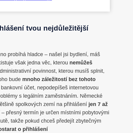
hlášení tvou nejdůležitější
o probíhá hladce – našel jsi bydlení, máš
istuje však jedna věc, kterou
nemůžeš
ministrativní povinnost, kterou musíš splnit,
 toho bude
mnoho záležitostí bez tohoto
i bankovní účet, nepodepíšeš internetovou
problémy s legálním zaměstnáním. Německé
většině spolkových zemí na přihlášení
jen 7 až
í
– přesný termín je určen místními pobytovými
utě, takže pokud chceš předejít zbytečným
ostarat o přihlášení