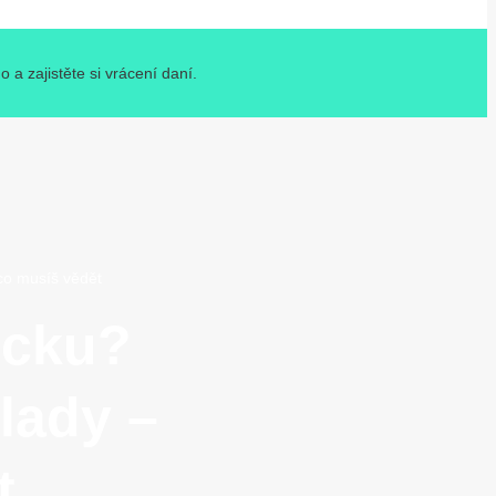
a zajistěte si vrácení daní.
co musíš vědět
ecku?
lady –
t