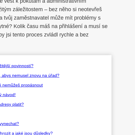
e vést k pokutám a administrativním
itým záležitostem – bez něho si neotevřeš
a tvůj zaměstnavatel může mít problémy s
né? Kolik času máš na přihlášení a musí se
y jsi tento proces zvládl rychle a bez
itější povinností?
t, abys nemusel znovu na úřad?
ré nemůžeš propásnout
ý návod!
dresy platit?
vynechat?
hrozit a jaké jsou důsledky?