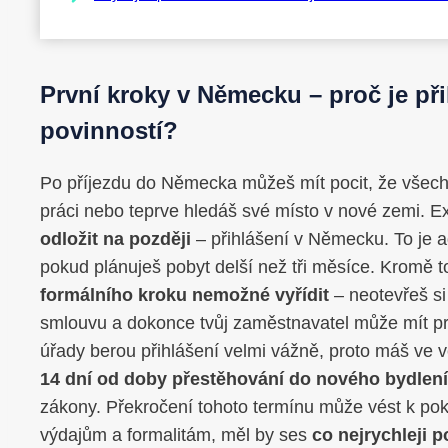
První kroky v Německu – proč je při
povinností?
Po příjezdu do Německa můžeš mít pocit, že všechn
práci nebo teprve hledáš své místo v nové zemi. Ex
odložit na později
– přihlášení v Německu. To je ad
pokud plánuješ pobyt delší než tři měsíce. Kromě
formálního kroku nemožné vyřídit
– neotevřeš s
smlouvu a dokonce tvůj zaměstnavatel může mít 
úřady berou přihlášení velmi vážně, proto máš ve 
14 dní od doby přestěhování do nového bydlen
zákony. Překročení tohoto termínu může vést k pok
výdajům a formalitám, měl by ses
co nejrychleji p