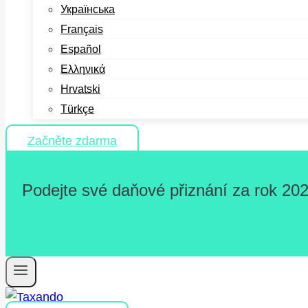
Українська
Français
Español
Ελληνικά
Hrvatski
Türkçe
Začněte zdarma
Podejte své daňové přiznání za rok 202