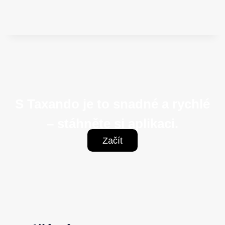
S Taxando je to snadné a rychlé
– stáhněte si aplikaci.
Začít