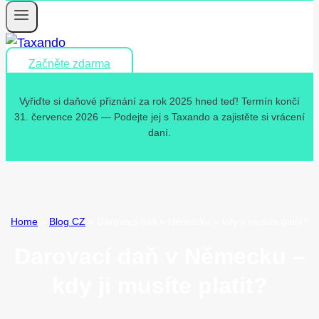
Začněte zdarma
Vyřiďte si daňové přiznání za rok 2025 hned teď! Termín končí
31. července 2026 — Podejte jej s Taxando a zajistěte si vrácení
daní.
Home
»
Blog CZ
»
Darovací daň v Německu – kdy ji musíte platit?
Darovací daň v Německu –
kdy ji musíte platit?