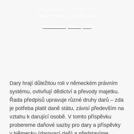
Data publikacji:
27 května 2025
Data modyfikacji:
2 ledna 2026
Autor: Maciej Wawrzyniak
Dary hrají důležitou roli v německém právním
systému, ovlivňují dědictví a převody majetku.
Řada předpisů upravuje různé druhy darů – zda
je potřeba platit daně státu, závisí především na
vztahu k darující osobě. V tomto příspěvku
probereme daňové sazby pro dary a příspěvky
v Německu (darovací daň) a představíme