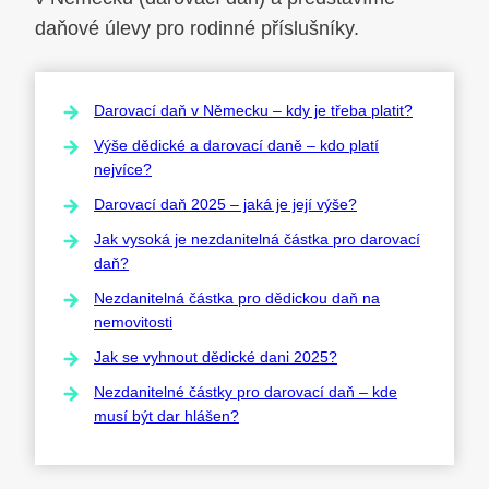
daňové úlevy pro rodinné příslušníky.
Darovací daň v Německu – kdy je třeba platit?
Výše dědické a darovací daně – kdo platí
nejvíce?
Darovací daň 2025 – jaká je její výše?
Jak vysoká je nezdanitelná částka pro darovací
daň?
Nezdanitelná částka pro dědickou daň na
nemovitosti
Jak se vyhnout dědické dani 2025?
Nezdanitelné částky pro darovací daň – kde
musí být dar hlášen?