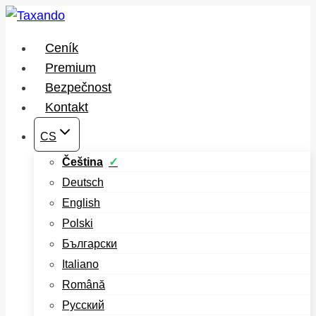
Přeskočit
na
Ceník
obsah
Premium
Bezpečnost
Kontakt
CS
Čeština
Deutsch
English
Polski
Български
Italiano
Română
Русский