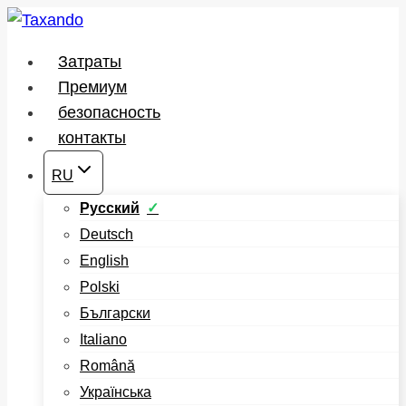
Перейти
к
Затраты
содержимому
Премиум
безопасность
контакты
RU
Русский
Deutsch
English
Polski
Български
Italiano
Română
Українська