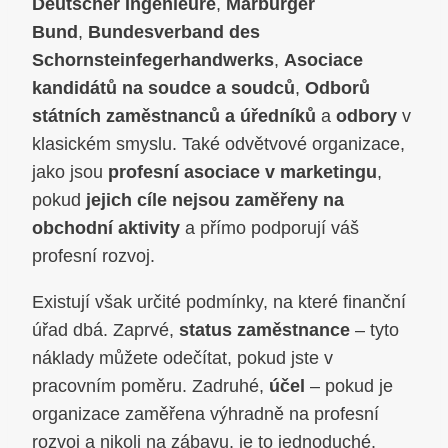
Deutscher Ingenieure
,
Marburger
Bund
,
Bundesverband des
Schornsteinfegerhandwerks
,
Asociace
kandidátů na soudce a soudců
,
Odborů
státních zaměstnanců a úředníků
a
odbory
v
klasickém smyslu. Také odvětvové organizace,
jako jsou
profesní asociace v marketingu
,
pokud
jejich cíle nejsou zaměřeny na
obchodní aktivity
a přímo podporují váš
profesní rozvoj.
Existují však určité podmínky, na které finanční
úřad dbá. Zaprvé,
status zaměstnance
– tyto
náklady můžete odečítat, pokud jste v
pracovním poměru. Zadruhé,
účel
– pokud je
organizace zaměřena výhradně na profesní
rozvoj a nikoli na zábavu, je to jednoduché.