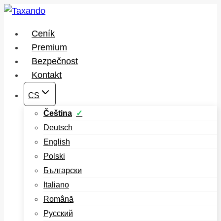
Přeskočit
na
Ceník
obsah
Premium
Bezpečnost
Kontakt
CS
Čeština
Deutsch
English
Polski
Български
Italiano
Română
Русский