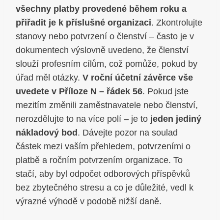
všechny platby provedené během roku a
přiřadit je k příslušné organizaci
. Zkontrolujte
stanovy nebo potvrzení o členství – často je v
dokumentech výslovně uvedeno, že členství
slouží profesním cílům, což pomůže, pokud by
úřad měl otázky.
V roční účetní závěrce vše
uvedete v Příloze N – řádek 56
. Pokud jste
mezitím změnili zaměstnavatele nebo členství,
nerozdělujte to na více polí – je to
jeden jediný
nákladový bod
. Dávejte pozor na soulad
částek mezi vaším přehledem, potvrzeními o
platbě a ročním potvrzením organizace. To
stačí, aby byl odpočet odborových příspěvků
bez zbytečného stresu a co je důležité, vedl k
výrazné výhodě v podobě nižší daně.