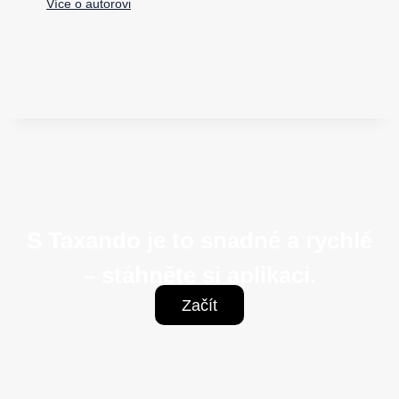
Více o autorovi
S Taxando je to snadné a rychlé
– stáhněte si aplikaci.
Začít