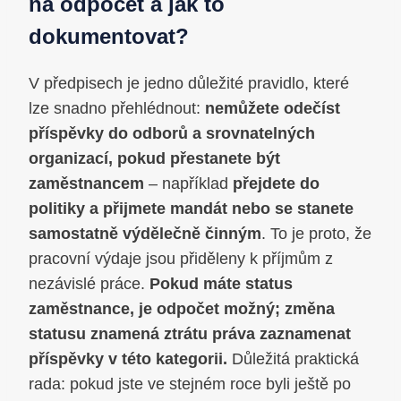
na odpočet a jak to
dokumentovat?
V předpisech je jedno důležité pravidlo, které
lze snadno přehlédnout:
nemůžete odečíst
příspěvky do odborů a srovnatelných
organizací, pokud přestanete být
zaměstnancem
– například
přejdete do
politiky a přijmete mandát nebo se stanete
samostatně výdělečně činným
. To je proto, že
pracovní výdaje jsou přiděleny k příjmům z
nezávislé práce.
Pokud máte status
zaměstnance, je odpočet možný; změna
statusu znamená ztrátu práva zaznamenat
příspěvky v této kategorii.
Důležitá praktická
rada: pokud jste ve stejném roce byli ještě po