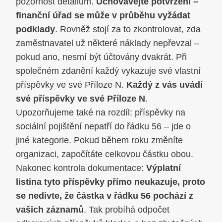
pozornost detailům.
Uchovávejte potvrzení –
finanční úřad se může v průběhu vyžádat
podklady
. Rovněž stojí za to zkontrolovat, zda
zaměstnavatel už některé náklady nepřevzal –
pokud ano, nesmí být účtovány dvakrát. Při
společném zdanění každý vykazuje své vlastní
příspěvky ve své Příloze N.
Každý z vás uvádí
své příspěvky ve své Příloze N
.
Upozorňujeme také na rozdíl: příspěvky na
sociální pojištění nepatří do řádku 56 – jde o
jiné kategorie. Pokud během roku změníte
organizaci, započítáte celkovou částku obou.
Nakonec kontrola dokumentace:
Výplatní
listina tyto příspěvky přímo neukazuje, proto
se nedivte, že částka v řádku 56 pochází z
vašich záznamů
. Tak probíhá odpočet