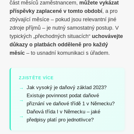
část měsíců zaměstnancem,
můžete vykázat
příspěvky zaplacené v tomto období
, a pro
zbývající měsíce – pokud jsou relevantní jiné
zdroje příjmů – je nutný samostatný postup. V
typických „přechodných situacích“
uchovávejte
důkazy o platbách odděleně pro každý
měsíc
– to usnadní komunikaci s úřadem.
ZJISTĚTE VÍCE
Jak vysoký je daňový základ 2023?
Existuje povinnost podat daňové
přiznání ve daňové třídě 1 v Německu?
Daňová třída I v Německu – jaké
předpisy platí pro jednotlivce?