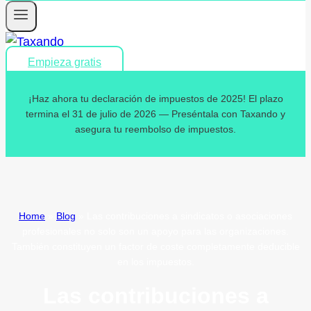
Empieza gratis
¡Haz ahora tu declaración de impuestos de 2025! El plazo
termina el 31 de julio de 2026 — Preséntala con Taxando y
asegura tu reembolso de impuestos.
Home
»
Blog
»
Las contribuciones a sindicatos o asociaciones
profesionales no solo son un apoyo para las organizaciones.
También constituyen un factor de coste completamente deducible
en los impuestos.
Las contribuciones a