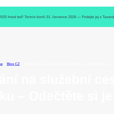
 2025 hned teď! Termín končí 31. července 2026 — Podejte jej s Taxando 
me
»
Blog CZ
»
Vydání na služební cesty v Německu – Odečtěte si je z 
ání na služební ces
u – Odečtěte si je 