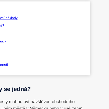
ovní náklady
ní?
esty
rnutí
y se jedná?
 cesty mohou být návštěvou obchodního
v jiném městě v Německu nebo v jiné zemi).