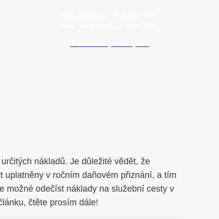
Data publikacji:
27 dubna 2025
Data modyfikacji:
2 ledna 2026
Autor: Maciej Wawrzyniak
určitých nákladů. Je důležité vědět, že
t uplatněny v ročním daňovém přiznání, a tím
je možné odečíst náklady na služební cesty v
ánku, čtěte prosím dále!