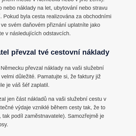
o nebo náklady na let, ubytování nebo stravu
jí. Pokud byla cesta realizována za obchodními
je ve svém daňovém přiznání uplatníte jako
te v následujících odstavcích.
tel převzal tvé cestovní náklady
 v Německu převzal náklady na vaši služební
lmi důležité. Pamatujte si, že faktury již
je váš šéf zaplatil.
al jen část nákladů na vaši služební cestu v
čné výdaje vzniklé během cesty tak, že to
l, tak podíl zaměstnavatele). Samozřejmě je
psy.