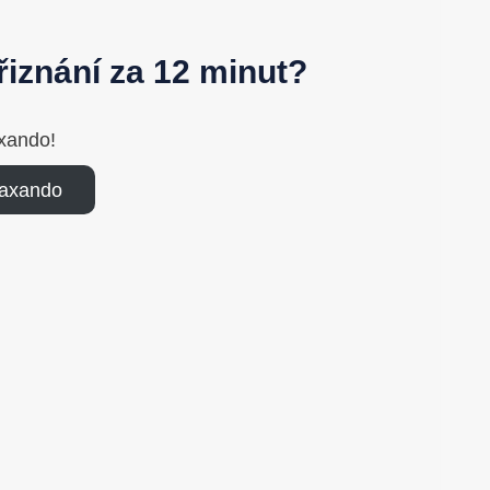
iznání za 12 minut?
xando!
Taxando