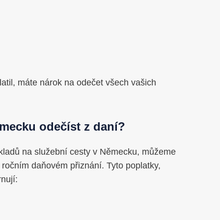
atil, máte nárok na odečet všech vašich
ěmecku odečíst z daní?
nákladů na služební cesty v Německu, můžeme
 ročním daňovém přiznání. Tyto poplatky,
nují: