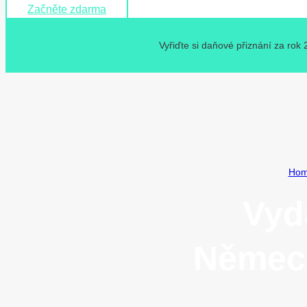
Začněte zdarma
Vyřiďte si daňové přiznání za rok
Ho
Vyd
Německ