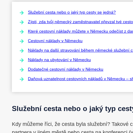
Služební cesta nebo o jaký typ cesty se jedná?
Zjisti, zda tvůj německý zaměstnavatel převzal tvé cest
Které cestovní náklady můžete v Německu odečíst z da
Cestovní náklady v Německu
Náklady na další stravování během německé služební c
Náklady na ubytování v Německu
Dodatečné cestovní náklady v Německu
Daňová uznatelnost cestovních nákladů v Německu – sh
Služební cesta nebo o jaký typ cest
Kdy můžeme říci, že cesta byla služební? Takové
partnera v jiném městě nebo cesta na konferenci (