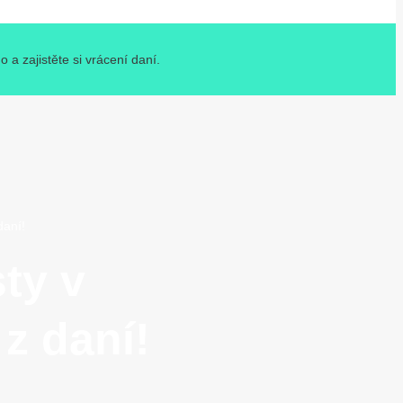
a zajistěte si vrácení daní.
daní!
ty v
z daní!