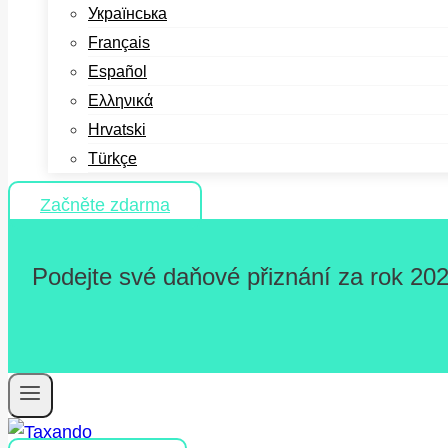
Українська
Français
Español
Ελληνικά
Hrvatski
Türkçe
Začněte zdarma
Podejte své daňové přiznání za rok 202