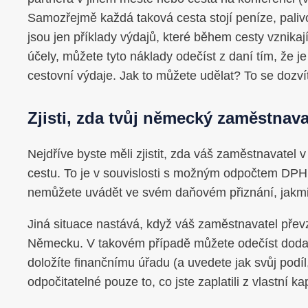
Samozřejmě každá taková cesta stojí peníze, paliv
jsou jen příklady výdajů, které během cesty vznika
účely, můžete tyto náklady odečíst z daní tím, že 
cestovní výdaje. Jak to můžete udělat? To se dozví
Zjisti, zda tvůj německý zaměstnava
Nejdříve byste měli zjistit, zda váš zaměstnavatel
cestu. To je v souvislosti s možným odpočtem DPH ve
nemůžete uvádět ve svém daňovém přiznání, jakmile 
Jiná situace nastává, když váš zaměstnavatel převz
Německu. V takovém případě můžete odečíst dodate
doložíte finančnímu úřadu (a uvedete jak svůj podí
odpočitatelné pouze to, co jste zaplatili z vlastní ka