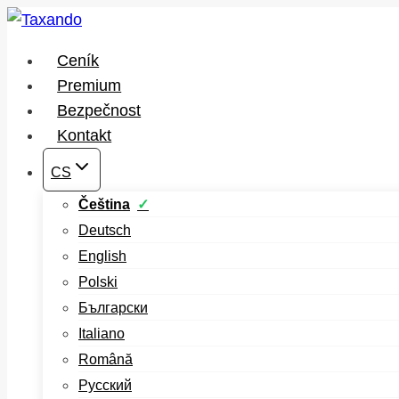
Přeskočit
na
Ceník
obsah
Premium
Bezpečnost
Kontakt
CS
Čeština
Deutsch
English
Polski
Български
Italiano
Română
Русский