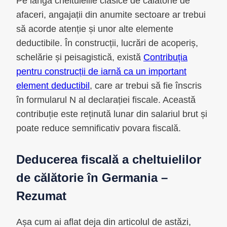
Pe lângă cheltuielile clasice de călătorie de
afaceri, angajații din anumite sectoare ar trebui
să acorde atenție și unor alte elemente
deductibile. În construcții, lucrări de acoperiș,
schelărie și peisagistică, există
Contribuția
pentru construcții de iarnă ca un important
element deductibil
, care ar trebui să fie înscris
în formularul N al declarației fiscale. Această
contribuție este reținută lunar din salariul brut și
poate reduce semnificativ povara fiscală.
Deducerea fiscală a cheltuielilor
de călătorie în Germania –
Rezumat
Așa cum ai aflat deja din articolul de astăzi,