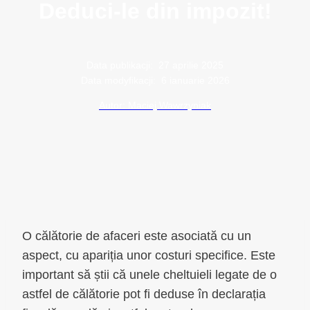
Deduci-le din impozit!
Data publikacji:
27 aprilie 2025
Data modyfikacji:
6 ianuarie 2026
Autor: Maciej Wawrzyniak
O călătorie de afaceri este asociată cu un
aspect, cu apariția unor costuri specifice. Este
important să știi că unele cheltuieli legate de o
astfel de călătorie pot fi deduse în declarația