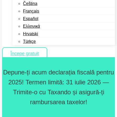
Čeština
Français
Español
Ελληνικά
Hrvatski
Türkçe
Începe gratuit
Depune-ți acum declarația fiscală pentru
2025! Termen limită: 31 iulie 2026 —
Trimite-o cu Taxando și asigură-ți
rambursarea taxelor!