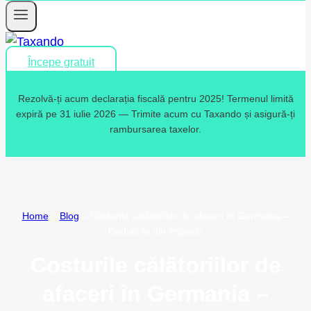
Începe gratuit
Rezolvă-ți acum declarația fiscală pentru 2025! Termenul limită
expiră pe 31 iulie 2026 — Trimite acum cu Taxando și asigură-ți
rambursarea taxelor.
Home
»
Blog
»
Costurile călătoriilor de afaceri în Germania –
Deduci-le din impozit!
Costurile călătoriilor de
afaceri în Germania –