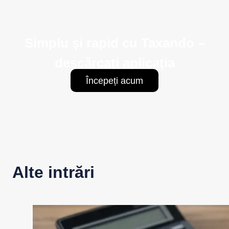
Simplu și rapid cu Taxando –
descărcați aplicația
Începeți acum
Alte intrări