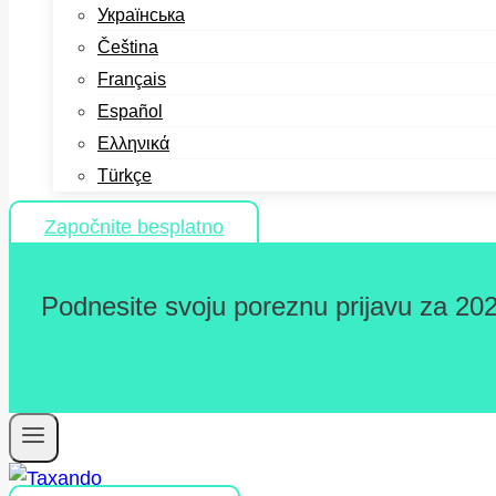
Українська
Čeština
Français
Español
Ελληνικά
Türkçe
Započnite besplatno
Podnesite svoju poreznu prijavu za 202