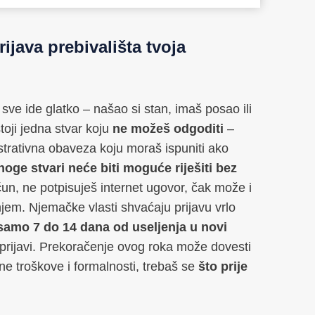
ijava prebivališta tvoja
e ide glatko – našao si stan, imaš posao ili
toji jedna stvar koju
ne možeš odgoditi
–
istrativna obaveza koju moraš ispuniti ako
oge stvari neće biti moguće riješiti bez
un, ne potpisuješ internet ugovor, čak može i
jem. Njemačke vlasti shvaćaju prijavu vrlo
samo 7 do 14 dana od useljenja u novi
 prijavi. Prekoračenje ovog roka može dovesti
ne troškove i formalnosti, trebaš se
što prije