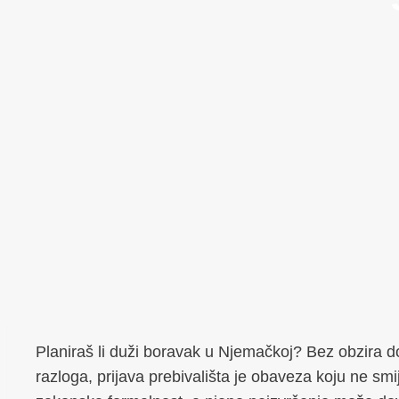
Planiraš li duži boravak u Njemačkoj? Bez obzira dola
razloga, prijava prebivališta je obaveza koju ne smi