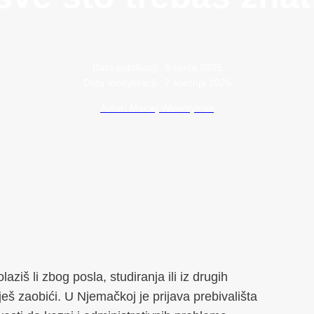
Data publikacji:
5 lipnja 2025
Data modyfikacji:
7 siječnja 2026
Autor: Maciej Wawrzyniak
ziš li zbog posla, studiranja ili iz drugih
ješ zaobići. U Njemačkoj je prijava prebivališta