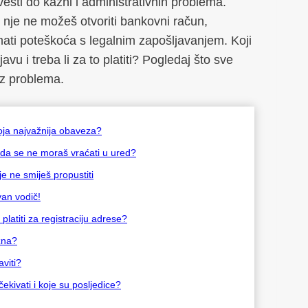
sti do kazni i administrativnih problema.
 nje ne možeš otvoriti bankovni račun,
mati poteškoća s legalnim zapošljavanjem. Koji
u i treba li za to platiti? Pogledaj što sve
ez problema.
voja najvažnija obaveza?
 da se ne moraš vraćati u ured?
e ne smiješ propustiti
van vodič!
platiti za registraciju adrese?
ažna?
aviti?
kivati i koje su posljedice?