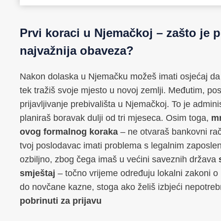
Prvi koraci u Njemačkoj – zašto je pr
najvažnija obaveza?
Nakon dolaska u Njemačku možeš imati osjećaj da sv
tek tražiš svoje mjesto u novoj zemlji. Međutim, pos
prijavljivanje prebivališta u Njemačkoj. To je admin
planiraš boravak dulji od tri mjeseca. Osim toga,
mn
ovog formalnog koraka
– ne otvaraš bankovni rač
tvoj poslodavac imati problema s legalnim zaposlen
ozbiljno, zbog čega imaš u većini saveznih država
smještaj
– točno vrijeme određuju lokalni zakoni o
do novčane kazne, stoga ako želiš izbjeći nepotreb
pobrinuti za prijavu