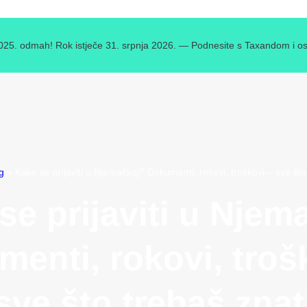
2025. odmah! Rok istječe 31. srpnja 2026. — Podnesite s Taxandom i os
g
»
Kako se prijaviti u Njemačkoj? Dokumenti, rokovi, troškovi – sve što
se prijaviti u Njem
enti, rokovi, troš
sve što trebaš znat