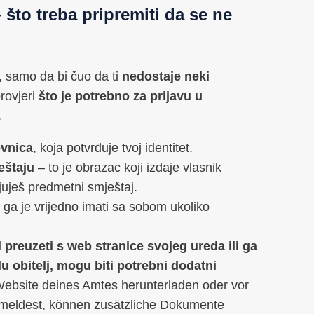
što treba pripremiti da se ne
 samo da bi čuo da ti
nedostaje neki
provjeri
što je potrebno za prijavu u
.
ovnica
, koja potvrđuje tvoj identitet.
eštaju
– to je obrazac koji izdaje vlasnik
juješ predmetni smještaj.
li ga je vrijedno imati sa sobom ukoliko
preuzeti s web stranice svojeg ureda ili ga
elu obitelj, mogu biti potrebni dodatni
Website deines Amtes herunterladen oder vor
nmeldest, können zusätzliche Dokumente