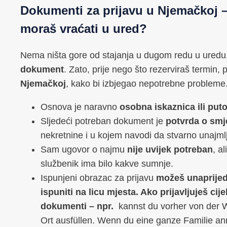
Dokumenti za prijavu u Njemačkoj – 
moraš vraćati u ured?
Nema ništa gore od stajanja u dugom redu u uredu,
dokument
. Zato, prije nego što rezerviraš termin, 
Njemačkoj
, kako bi izbjegao nepotrebne probleme
Osnova je naravno
osobna iskaznica ili put
Sljedeći potreban dokument je
potvrda o smj
nekretnine i u kojem navodi da stvarno unajml
Sam ugovor o najmu
nije uvijek potreban
, a
službenik ima bilo kakve sumnje.
Ispunjeni obrazac za prijavu
možeš unaprijed 
ispuniti na licu mjesta. Ako prijavljuješ cij
dokumenti – npr.
kannst du vorher von der 
Ort ausfüllen. Wenn du eine ganze Familie a