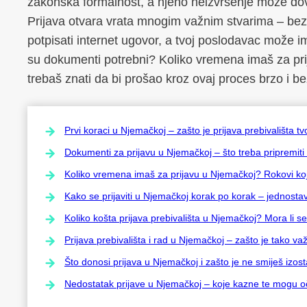
zakonska formalnost, a njeno neizvršenje može dove
Prijava otvara vrata mnogim važnim stvarima – bez
potpisati internet ugovor, a tvoj poslodavac može i
su dokumenti potrebni? Koliko vremena imaš za prijav
trebaš znati da bi prošao kroz ovaj proces brzo i b
Prvi koraci u Njemačkoj – zašto je prijava prebivališta t
Dokumenti za prijavu u Njemačkoj – što treba pripremiti
Koliko vremena imaš za prijavu u Njemačkoj? Rokovi koj
Kako se prijaviti u Njemačkoj korak po korak – jednosta
Koliko košta prijava prebivališta u Njemačkoj? Mora li se 
Prijava prebivališta i rad u Njemačkoj – zašto je tako v
Što donosi prijava u Njemačkoj i zašto je ne smiješ izost
Nedostatak prijave u Njemačkoj – koje kazne te mogu oče