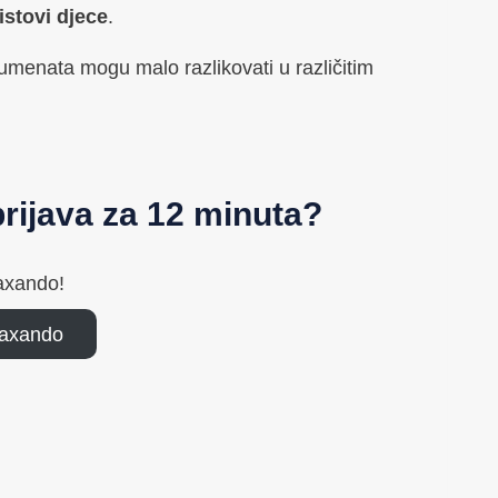
listovi djece
.
kumenata mogu malo razlikovati u različitim
rijava za 12 minuta?
axando!
Taxando