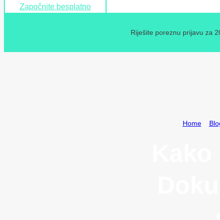
Započnite besplatno
Riješite poreznu prijavu za 
Home
»
Blo
Kako 
Dokum