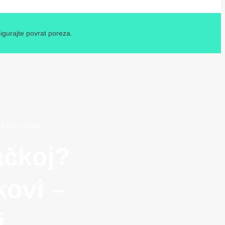
igurajte povrat poreza.
 trebaš znati
ačkoj?
kovi –
i