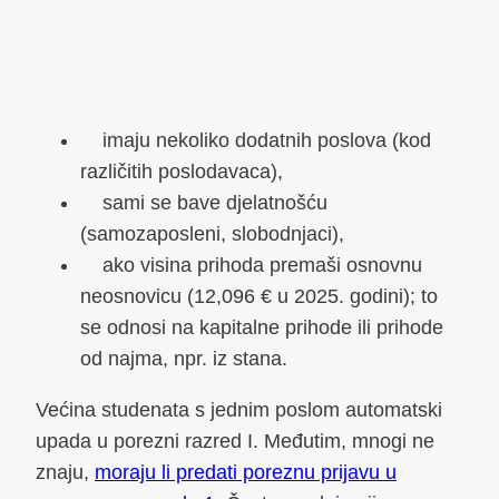
imaju nekoliko dodatnih poslova (kod
različitih poslodavaca),
sami se bave djelatnošću
(samozaposleni, slobodnjaci),
ako visina prihoda premaši osnovnu
neosnovicu (12,096 € u 2025. godini); to
se odnosi na kapitalne prihode ili prihode
od najma, npr. iz stana.
Većina studenata s jednim poslom automatski
upada u porezni razred I. Međutim, mnogi ne
znaju,
moraju li predati poreznu prijavu u