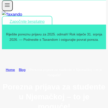
Započnite besplatno
Riješite poreznu prijavu za 2025. odmah! Rok istječe 31. srpnja
2026. — Podnesite s Taxandom i osigurajte povrat poreza.
Home
»
Blog
»
Porezna prijava za studente u Njemačkoj – to je
moguće!
Porezna prijava za studente
u Njemačkoj – to je
moguće!