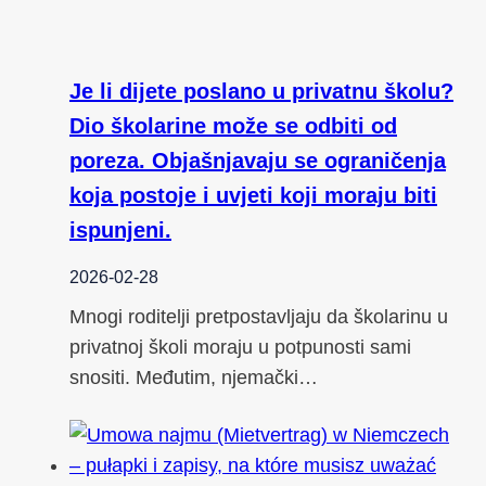
Je li dijete poslano u privatnu školu?
Dio školarine može se odbiti od
poreza. Objašnjavaju se ograničenja
koja postoje i uvjeti koji moraju biti
ispunjeni.
2026-02-28
Mnogi roditelji pretpostavljaju da školarinu u
privatnoj školi moraju u potpunosti sami
snositi. Međutim, njemački…