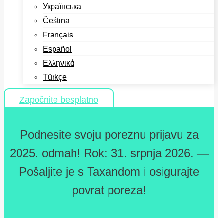
Українська
Čeština
Français
Español
Ελληνικά
Türkçe
Započnite besplatno
Podnesite svoju poreznu prijavu za
2025. odmah! Rok: 31. srpnja 2026. —
Pošaljite je s Taxandom i osigurajte
povrat poreza!