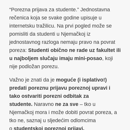
“Porezna prijava za studente.” Jednostavna
rečenica koja se svake godine upisuje u
internetsku tražilicu. Na prvi pogled može se
pomisliti da studenti u Njemačkoj iz
jednostavnog razloga nemaju pravo na povrat
poreza:
Studenti obično ne rade uz fakultet ili
u najboljem slučaju imaju mini-posao
, koji
nije podložan porezu.
Važno je znati da je
moguće (i isplativo!)
predati poreznu prijavu poreznoj upravi i
tako ostvariti porezni odbitak za
studente.
Naravno
ne za sve
– tko u
Njemačkoj mora i može dobiti povrat poreza, a
tko ne, saznaj u sljedećim odlomcima
o
studentskoj poreznoj prijavi.