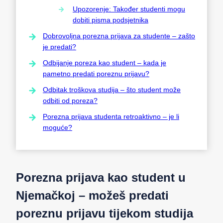
Upozorenje: Također studenti mogu
dobiti pisma podsjetnika
Dobrovoljna porezna prijava za studente – zašto
je predati?
Odbijanje poreza kao student – kada je
pametno predati poreznu prijavu?
Odbitak troškova studija – što student može
odbiti od poreza?
Porezna prijava studenta retroaktivno – je li
moguće?
Porezna prijava kao student u
Njemačkoj – možeš predati
poreznu prijavu tijekom studija