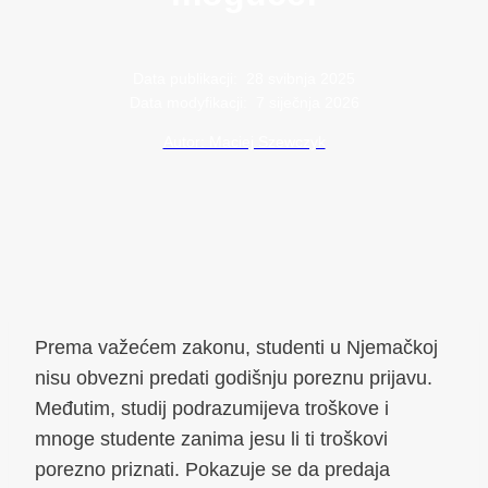
Data publikacji:
28 svibnja 2025
Data modyfikacji:
7 siječnja 2026
Autor: Maciej Szewczyk
Prema važećem zakonu, studenti u Njemačkoj
nisu obvezni predati godišnju poreznu prijavu.
Međutim, studij podrazumijeva troškove i
mnoge studente zanima jesu li ti troškovi
porezno priznati. Pokazuje se da predaja