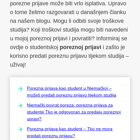
porezne prijave može biti vrlo isplativa. Upravo
o tome želimo razgovarati u današnjem članku
na našem blogu. Mogu li odbiti svoje troškove
studija? Koji troškovi studija mogu biti navedeni
u mojoj poreznoj prijavi i povratiti? Informiraj se
ovdje o studentskoj
poreznoj prijavi
i zašto je
korisno predati poreznu prijavu tijekom studija –
uživaj!
Porezna prijava kao student u Njemačkoj –
možeš predati poreznu prijavu tijekom studija
Njemački povrat poreza: porezna prijava za
studente Tko je odgovoran za predaju poreznoj
upravi?
Porezna prijava kao student – Tko ne mora
predati poreznu prijavu?