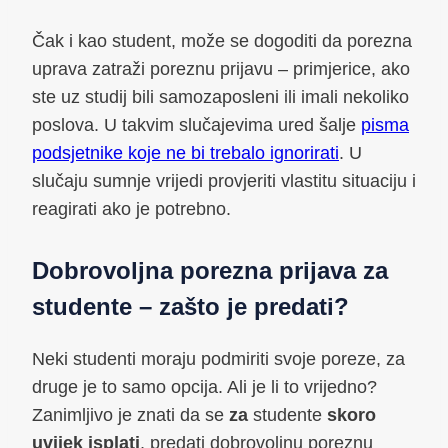
Čak i kao student, može se dogoditi da porezna
uprava zatraži poreznu prijavu – primjerice, ako
ste uz studij bili samozaposleni ili imali nekoliko
poslova. U takvim slučajevima ured šalje
pisma
podsjetnike koje ne bi trebalo ignorirati
. U
slučaju sumnje vrijedi provjeriti vlastitu situaciju i
reagirati ako je potrebno.
Dobrovoljna porezna prijava za
studente – zašto je predati?
Neki studenti moraju podmiriti svoje poreze, za
druge je to samo opcija. Ali je li to vrijedno?
Zanimljivo je znati da se
za
studente
skoro
uvijek isplati
, predati dobrovoljnu poreznu