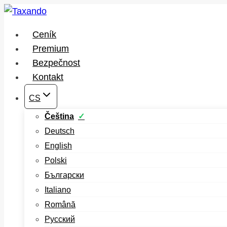
Přeskočit
na
Ceník
obsah
Premium
Bezpečnost
Kontakt
CS
Čeština
Deutsch
English
Polski
Български
Italiano
Română
Русский