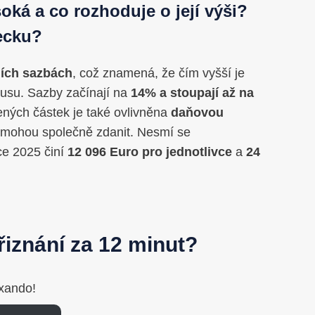
oká a co rozhoduje o její výši?
mecku?
ních sazbách
, což znamená, že čím vyšší je
skusu. Sazby začínají na
14% a stoupají až na
ených částek je také ovlivněna
daňovou
se mohou společně zdanit. Nesmí se
ce 2025 činí
12 096 Euro pro jednotlivce
a
24
iznání za 12 minut?
xando!