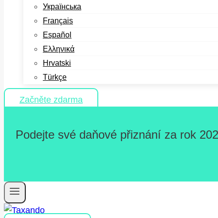
Українська
Français
Español
Ελληνικά
Hrvatski
Türkçe
Začněte zdarma
Podejte své daňové přiznání za rok 202