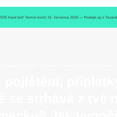
 2025 hned teď! Termín končí 31. července 2026 — Podejte jej s Taxando 
ě, pojištění, příplatky – co přesně se strhává z tvé mzdy v Německu? 
 pojištění, příplatk
ě se strhává z tvé 
mecku? Jak vypočí