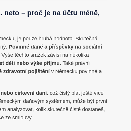
. neto – proč je na účtu méně,
ěmecku, je pouze hrubá hodnota. Skutečná
čný.
Povinné daně a příspěvky na sociální
t. Výše těchto srážek závisí na několika
et dětí nebo výše příjmu.
Také právní
 zdravotní pojištění
v Německu povinné a
 nebo církevní dani
, což čistý plat ještě více
s německým daňovým systémem, může být první
em analyzovat, kolik skutečně čistě dostaneš,
ce ze smlouvy.