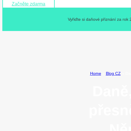
Začněte zdarma
Vyřiďte si daňové přiznání za rok
Home
»
Blog CZ
»
Dan
Daně,
přesn
Ně