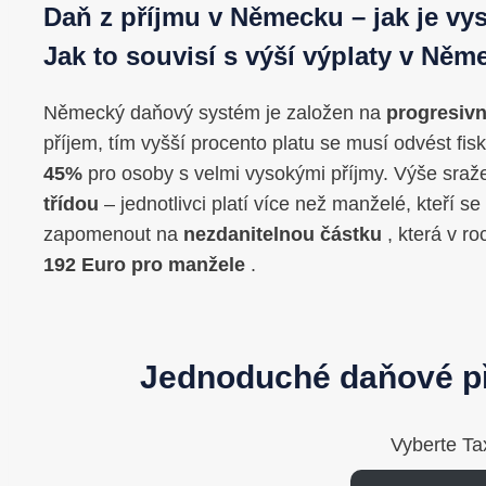
Daň z příjmu v Německu – jak je vys
Jak to souvisí s výší výplaty v Ně
Německý daňový systém je založen na
progresiv
příjem, tím vyšší procento platu se musí odvést fi
45%
pro osoby s velmi vysokými příjmy. Výše sraž
třídou
– jednotlivci platí více než manželé, kteří 
zapomenout na
nezdanitelnou částku
, která v ro
192 Euro pro manžele
.
Jednoduché daňové př
Vyberte Ta