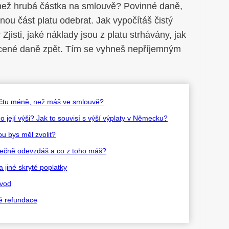
í než hrubá částka na smlouvě? Povinné daně,
ou část platu odebrat. Jak vypočítáš čistý
jisti, jaké náklady jsou z platu strhávány, jak
lacené daně zpět. Tím se vyhneš nepříjemným
 účtu méně, než máš ve smlouvě?
 její výši? Jak to souvisí s výší výplaty v Německu?
ou bys měl zvolit?
utečně odevzdáš a co z toho máš?
a jiné skryté poplatky
ávod
né refundace