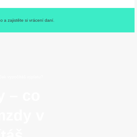
a zajistěte si vrácení daní.
Jak vypočítáš výplatu?
y – co
mzdy v
táš