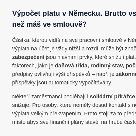
Výpočet platu v Německu. Brutto vs
než máš ve smlouvě?
Částka, kterou vidíš na své pracovní smlouvě v N
výplata na účet je vždy nižší a rozdíl může být zna
zabezpečení
jsou hlavními prvky, které snižují pla
faktorech, jako je
daňová třída, rodinný stav, poč
předpisy ovlivňují výši příspěvků – např. je
zákonné
příspěvky jsou automaticky vypočítávány.
Někteří zaměstnanci podléhají i
solidární přirážce
snižuje. Pro osoby, které neměly dosud kontakt 
výplata velkým překvapením. Proto stojí za to před
místo abys své finanční plány stavěl na hrubé část