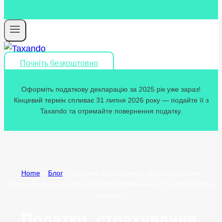
Почніть безкоштовно
Оформіть податкову декларацію за 2025 рік уже зараз!
Кінцевий термін спливає 31 липня 2026 року — подайте її з
Taxando та отримайте повернення податку.
Home
»
Блог
»
Податки, страхування, збори – що саме
відраховується від твоєї зарплати в Німеччині? Як розрахувати
виплату?
Податки, страхування,