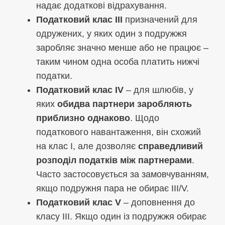
надає додаткові відрахування.
Податковий клас III
призначений для
одружених, у яких один з подружжя
заробляє значно менше або не працює –
таким чином одна особа платить нижчі
податки.
Податковий клас IV
– для шлюбів, у
яких
обидва партнери заробляють
приблизно однаково
. Щодо
податкового навантаження, він схожий
на клас I, але дозволяє
справедливий
розподіл податків між партнерами
.
Часто застосовується за замовчуванням,
якщо подружня пара не обирає III/V.
Податковий клас V
– доповнення до
класу III. Якщо один із подружжя обирає