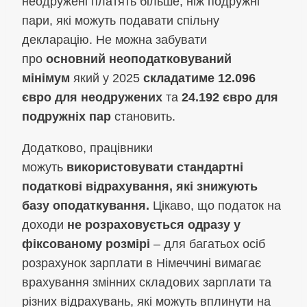
неодружені платять більше, ніж подружні
пари, які можуть подавати спільну
декларацію. Не можна забувати
про
основний неоподатковуваний
мінімум
який у 2025
складатиме 12.096
євро для неодружених
та
24.192 євро для
подружніх пар
становить.
Додатково, працівники
можуть
використовувати стандартні
податкові відрахування, які знижують
базу оподаткування.
Цікаво, що податок на
доходи
не розраховується одразу у
фіксованому розмірі
– для багатьох осіб
розрахунок зарплати в Німеччині вимагає
врахування змінних складових зарплати та
різних відрахувань, які можуть вплинути на