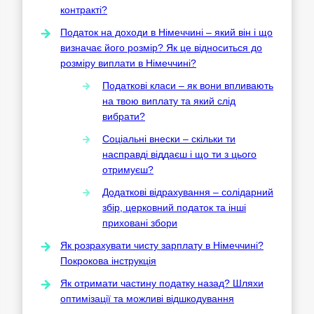
контракті?
Податок на доходи в Німеччині – який він і що
визначає його розмір? Як це відноситься до
розміру виплати в Німеччині?
Податкові класи – як вони впливають
на твою виплату та який слід
вибрати?
Соціальні внески – скільки ти
насправді віддаєш і що ти з цього
отримуєш?
Додаткові відрахування – солідарний
збір, церковний податок та інші
приховані збори
Як розрахувати чисту зарплату в Німеччині?
Покрокова інструкція
Як отримати частину податку назад? Шляхи
оптимізації та можливі відшкодування