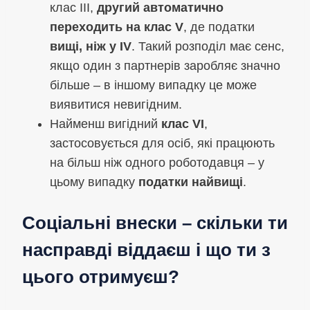
клас III,
другий автоматично
переходить на клас V
, де податки
вищі, ніж у IV
. Такий розподіл має сенс,
якщо один з партнерів заробляє значно
більше – в іншому випадку це може
виявитися невигідним.
Найменш вигідний
клас VI
,
застосовується для осіб, які працюють
на більш ніж одного роботодавця – у
цьому випадку
податки найвищі
.
Соціальні внески – скільки ти
насправді віддаєш і що ти з
цього отримуєш?