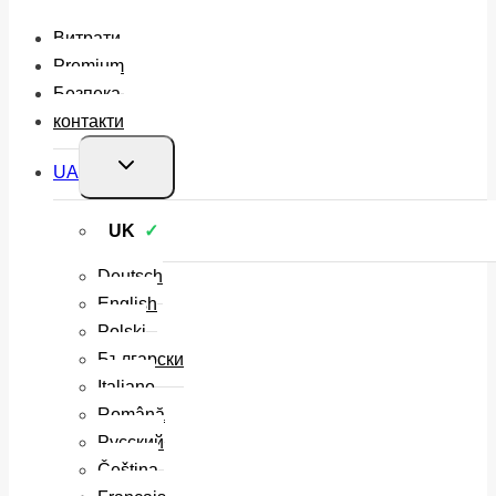
Витрати
Premium
Безпека
контакти
Перемкнути
UA
меню
нащадка
UK
Deutsch
English
Polski
Български
Italiano
Română
Русский
Čeština