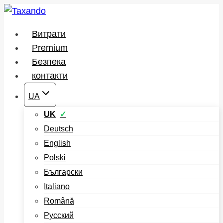
Перейти
до
Витрати
вмісту
Premium
Безпека
контакти
UA
UK
Deutsch
English
Polski
Български
Italiano
Română
Русский