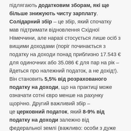
підлягають
додатковим зборам, які ще
більше знижують чисту зарплату
.
Солідарний збір
– це збір, який спочатку
мав підтримати відновлення Східної
Німеччини, але наразі стосується лише осіб з
вищими доходами (поріг починається з
податку на доходи понад приблизно 17.543 €
для одиночних або 35.086 € для пар на рік –
йдеться про належний податок, а не дохід!).
Він становить
5,5% від розрахованого
податку на доходи
, що на практиці може
означати сотні євро менше на рахунку
щорічно. Другий важливий збір –
це
церковний податок
, який
8-9% від
податку на доходи
залежно від
федеральної землі (важливо: особи з дуже