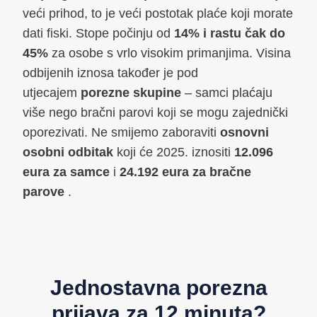
veći prihod, to je veći postotak plaće koji morate
dati fiski. Stope počinju od
14% i rastu čak do
45%
za osobe s vrlo visokim primanjima. Visina
odbijenih iznosa također je pod
utjecajem
porezne skupine
– samci plaćaju
više nego bračni parovi koji se mogu zajednički
oporezivati. Ne smijemo zaboraviti
osnovni
osobni odbitak
koji će 2025. iznositi
12.096
eura za samce
i
24.192 eura za bračne
parove
.
Jednostavna porezna
prijava za 12 minuta?