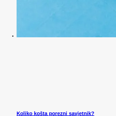
Koliko košta porezni savjetnik?