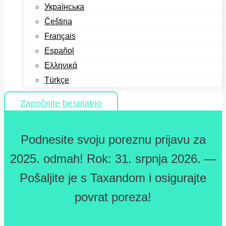
Українська
Čeština
Français
Español
Ελληνικά
Türkçe
Započnite besplatno
Podnesite svoju poreznu prijavu za
2025. odmah! Rok: 31. srpnja 2026. —
Pošaljite je s Taxandom i osigurajte
povrat poreza!