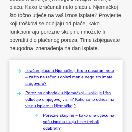
plaću. Kako izračunati neto plaću u Njemačkoj i
što točno utječe na vaš iznos isplate? Provjerite
koji troškovi se odbijaju od plaće, kako
funkcioniraju porezne skupine i možete li
povratiti dio plaćenog poreza. Time izbjegavate
neugodna iznenađenja na dan isplate.
Izračun plaće u Njemačkoj. Bruto naspram neto
– zašto na računu dolazi manje nego što imate
u ugovoru?
Porez na dohodak u Njemačkoj – koliki je i što
odlučuje o njegovoj visini? Kako se to odnosi na
visinu isplate u Njemačkoj?
Porezne skupine – kako one utječu na
vašu isplatu i koju biste trebali
odabrati?