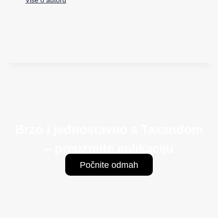
Brzo i jednostavno s Taxandom
– preuzmite aplikaciju
Počnite odmah