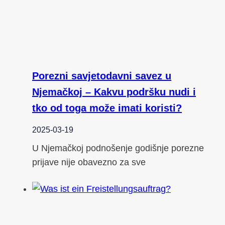
Porezni savjetodavni savez u
Njemačkoj – Kakvu podršku nudi i
tko od toga može imati koristi?
2025-03-19
U Njemačkoj podnošenje godišnje porezne
prijave nije obavezno za sve