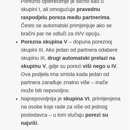
Porezno opterećenje je slično kao u
skupini I, ali omogućuje
pravednu
raspodjelu poreza među partnerima
.
Često se automatski primjenjuje ako se
bračni par ne odluči za III/V opciju.
Porezna skupina V
– dopuna poreznoj
skupini III. Ako jedan od partnera odabere
skupinu III,
drugi automatski prelazi na
skupinu V
, gdje su porezi
viši nego u IV
.
Ova podjela ima smisla kada jedan od
partnera zarađuje znatno više – inače
može biti nepovoljno.
Najnepovoljnija je
skupina VI
, primijenjena
na osobe koje rade za više od jednog
poslodavca – u tom slučaju
porezi su
najviši
.