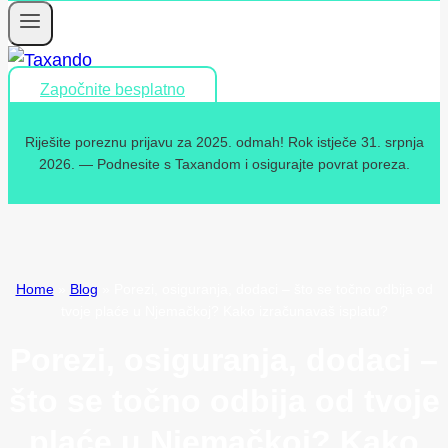
Započnite besplatno
Riješite poreznu prijavu za 2025. odmah! Rok istječe 31. srpnja
2026. — Podnesite s Taxandom i osigurajte povrat poreza.
Home
»
Blog
»
Porezi, osiguranja, dodaci – što se točno odbija od
tvoje plaće u Njemačkoj? Kako izračunavaš isplatu?
Porezi, osiguranja, dodaci –
što se točno odbija od tvoje
plaće u Njemačkoj? Kako