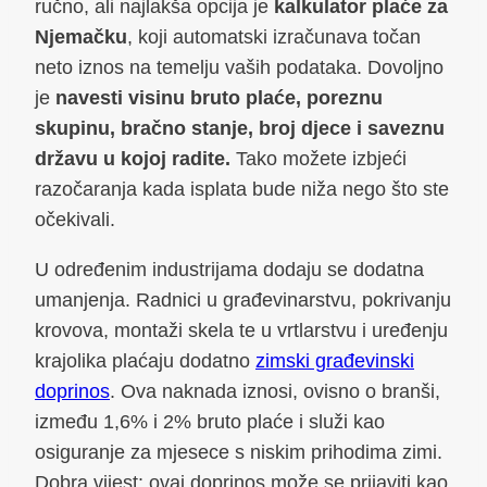
ručno, ali najlakša opcija je
kalkulator plaće za
Njemačku
, koji automatski izračunava točan
neto iznos na temelju vaših podataka. Dovoljno
je
navesti visinu bruto plaće, poreznu
skupinu, bračno stanje, broj djece i saveznu
državu u kojoj radite.
Tako možete izbjeći
razočaranja kada isplata bude niža nego što ste
očekivali.
U određenim industrijama dodaju se dodatna
umanjenja. Radnici u građevinarstvu, pokrivanju
krovova, montaži skela te u vrtlarstvu i uređenju
krajolika plaćaju dodatno
zimski građevinski
doprinos
. Ova naknada iznosi, ovisno o branši,
između 1,6% i 2% bruto plaće i služi kao
osiguranje za mjesece s niskim prihodima zimi.
Dobra vijest: ovaj doprinos može se prijaviti kao