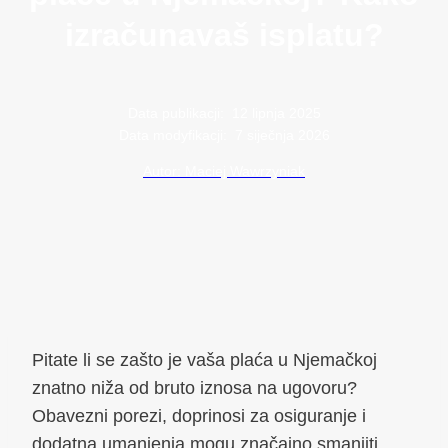
izračunavaš isplatu?
Data publikacji:
12 lipnja 2025
Data modyfikacji:
7 siječnja 2026
Autor: Maciej Wawrzyniak
Pitate li se zašto je vaša plaća u Njemačkoj
znatno niža od bruto iznosa na ugovoru?
Obavezni porezi, doprinosi za osiguranje i
dodatna umanjenja mogu značajno smanjiti