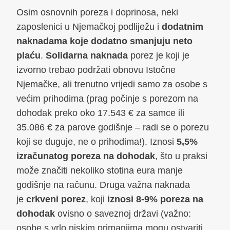
Osim osnovnih poreza i doprinosa, neki
zaposlenici u Njemačkoj podliježu i
dodatnim
naknadama koje dodatno smanjuju neto
plaću
.
Solidarna naknada
porez je koji je
izvorno trebao podržati obnovu Istočne
Njemačke, ali trenutno vrijedi samo za osobe s
većim prihodima (prag počinje s porezom na
dohodak preko oko 17.543 € za samce ili
35.086 € za parove godišnje – radi se o porezu
koji se duguje, ne o prihodima!). Iznosi
5,5%
izračunatog poreza na dohodak
, što u praksi
može značiti nekoliko stotina eura manje
godišnje na računu. Druga važna naknada
je
crkveni porez
, koji
iznosi 8-9% poreza na
dohodak
ovisno o saveznoj državi (važno:
osobe s vrlo niskim primanjima mogu ostvariti