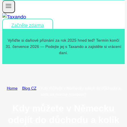
Začněte zdarma
Vyřiďte si daňové přiznání za rok 2025 hned teď! Termín končí
31. července 2026 — Podejte jej s Taxando a zajistěte si vrácení
daní.
Home
»
Blog CZ
»
Kdy můžete v Německu odejít do důchodu a
kolik let musíte pracovat?
Kdy můžete v Německu
odejít do důchodu a kolik