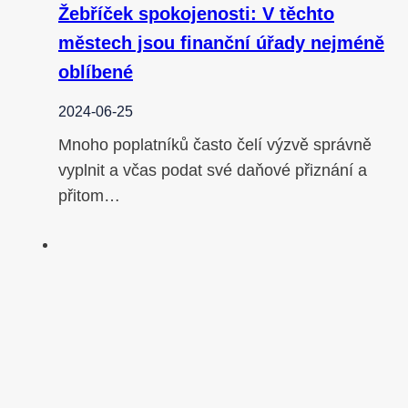
Žebříček spokojenosti: V těchto
městech jsou finanční úřady nejméně
oblíbené
2024-06-25
Mnoho poplatníků často čelí výzvě správně
vyplnit a včas podat své daňové přiznání a
přitom…