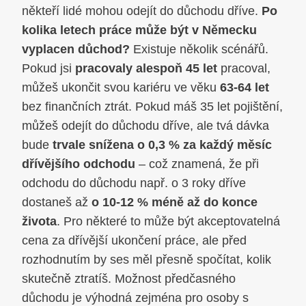
někteří lidé mohou odejít do důchodu dříve.
Po
kolika letech práce může být v Německu
vyplacen důchod?
Existuje několik scénářů.
Pokud jsi
pracovaly alespoň 45 let
pracoval,
můžeš ukončit svou kariéru ve věku
63-64 let
bez finančních ztrát. Pokud máš 35 let pojištění,
můžeš odejít do důchodu dříve, ale tvá dávka
bude
trvale snížena o 0,3 % za každý měsíc
dřívějšího odchodu
– což znamená, že při
odchodu do důchodu např. o 3 roky dříve
dostaneš až
o 10-12 % méně až do konce
života
. Pro některé to může být akceptovatelná
cena za dřívější ukončení práce, ale před
rozhodnutím by ses měl přesně spočítat, kolik
skutečně ztratíš. Možnost předčasného
důchodu je výhodná zejména pro osoby s