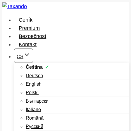
Přeskočit
na
Ceník
obsah
Premium
Bezpečnost
Kontakt
CS
Čeština
Deutsch
English
Polski
Български
Italiano
Română
Русский