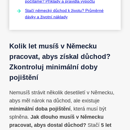
počítáme? Příklady a pravidla výpočtu
Stačí německý důchod k životu? Průměrné
dávky a životní náklady
Kolik let musíš v Německu
pracovat, abys získal důchod?
Zkontroluj minimální doby
pojištění
Nemusíš strávit několik desetiletí v Německu,
abys měl nárok na důchod, ale existuje
minimální doba pojištění
, která musí být
splněna.
Jak dlouho musíš v Německu
pracovat, abys dostal důchod?
Stačí
5 let