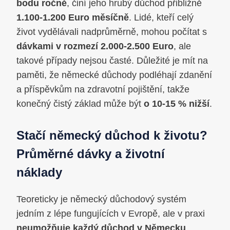
bodu ročně
, činí jeho hrubý důchod přibližně
1.100-1.200 Euro měsíčně
. Lidé, kteří celý
život vydělávali nadprůměrně, mohou počítat s
dávkami v rozmezí 2.000-2.500 Euro
, ale
takové případy nejsou časté. Důležité je mít na
paměti, že německé důchody podléhají zdanění
a příspěvkům na zdravotní pojištění, takže
konečný čistý základ může být
o 10-15 % nižší
.
Stačí německý důchod k životu?
Průměrné dávky a životní
náklady
Teoreticky je německý důchodový systém
jedním z lépe fungujících v Evropě, ale v praxi
neumožňuje každý důchod v Německu