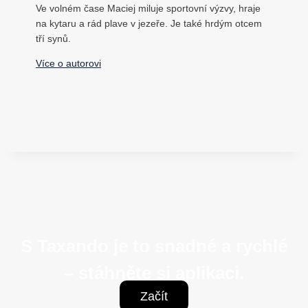
Ve volném čase Maciej miluje sportovní výzvy, hraje
na kytaru a rád plave v jezeře. Je také hrdým otcem
tří synů.
Více o autorovi
S Taxando je to snadné a rychlé
– stáhněte si aplikaci.
Začít