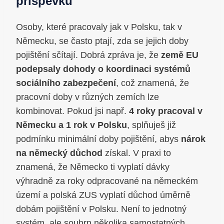
příspěvků
Osoby, které pracovaly jak v Polsku, tak v
Německu, se často ptají, zda se jejich doby
pojištění sčítají. Dobrá zpráva je, že
země EU
podepsaly dohody o koordinaci systémů
sociálního zabezpečení
, což znamená, že
pracovní doby v různých zemích lze
kombinovat. Pokud jsi např.
4 roky pracoval v
Německu a 1 rok v Polsku
, splňuješ již
podmínku minimální doby pojištění, abys
nárok
na německý důchod
získal. V praxi to
znamená, že Německo ti vyplatí dávky
výhradně za roky odpracované na německém
území a polská ZUS vyplatí důchod úměrně
dobám pojištění v Polsku. Není to jednotný
systém, ale souhrn několika samostatných