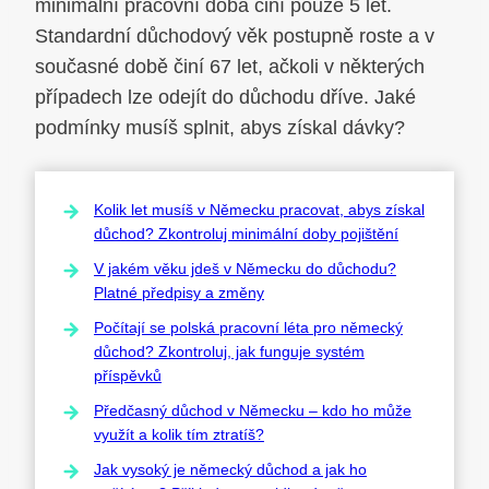
minimální pracovní doba činí pouze 5 let.
Standardní důchodový věk postupně roste a v
současné době činí 67 let, ačkoli v některých
případech lze odejít do důchodu dříve. Jaké
podmínky musíš splnit, abys získal dávky?
Kolik let musíš v Německu pracovat, abys získal
důchod? Zkontroluj minimální doby pojištění
V jakém věku jdeš v Německu do důchodu?
Platné předpisy a změny
Počítají se polská pracovní léta pro německý
důchod? Zkontroluj, jak funguje systém
příspěvků
Předčasný důchod v Německu – kdo ho může
využít a kolik tím ztratíš?
Jak vysoký je německý důchod a jak ho