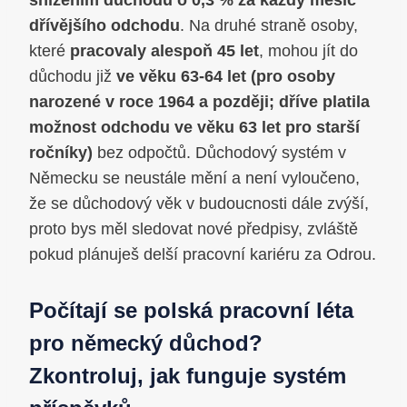
snížením důchodu o 0,3 % za každý měsíc
dřívějšího odchodu
. Na druhé straně osoby,
které
pracovaly alespoň 45 let
, mohou jít do
důchodu již
ve věku 63-64 let (pro osoby
narozené v roce 1964 a později; dříve platila
možnost odchodu ve věku 63 let pro starší
ročníky)
bez odpočtů. Důchodový systém v
Německu se neustále mění a není vyloučeno,
že se důchodový věk v budoucnosti dále zvýší,
proto bys měl sledovat nové předpisy, zvláště
pokud plánuješ delší pracovní kariéru za Odrou.
Počítají se polská pracovní léta
pro německý důchod?
Zkontroluj, jak funguje systém