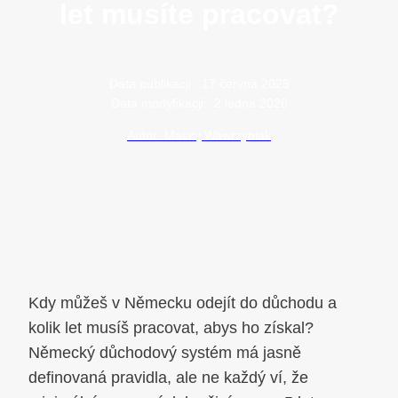
let musíte pracovat?
Data publikacji:
17 června 2025
Data modyfikacji:
2 ledna 2026
Autor: Maciej Wawrzyniak
Kdy můžeš v Německu odejít do důchodu a
kolik let musíš pracovat, abys ho získal?
Německý důchodový systém má jasně
definovaná pravidla, ale ne každý ví, že