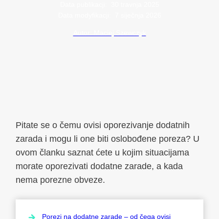
Data publikacji:
30 travnja 2025
Data modyfikacji:
7 siječnja 2026
Autor: Maciej Szewczyk
Pitate se o čemu ovisi oporezivanje dodatnih
zarada i mogu li one biti oslobođene poreza? U
ovom članku saznat ćete u kojim situacijama
morate oporezivati dodatne zarade, a kada
nema porezne obveze.
Porezi na dodatne zarade – od čega ovisi