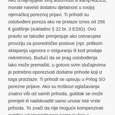
Ako iznajmljujete svoj automobil ili kamp-kućicu,
morate navesti dodatnu djelatnost u svojoj
njemačkoj poreznoj prijavi. Ti prihodi su
oslobođeni poreza ako ne prelaze iznos od 256
€ godišnje (sukladno § 22 br. 3 EStG). Ovo
pravilo se također primjenjuje ako ostvarujete
proviziju za posredničke poslove (npr. prilikom
sklapanja ugovora o osiguranju ili kod prodaje
nekretnine). Budući da se prag oslobođenja
lako može premašiti, u gotovo svim slučajevima
je potrebno oporezivati dodatne prihode koji iz
toga proizlaze. Ti prihodi se upisuju u Prilog SO
porezne prijave. Ako su troškovi oglašavanja
znatno viši od samih prihoda, gubitak se može
prenijeti ili nadoknaditi samo unutar iste vrste
prihoda. To znači da nije moguće kompenzirati