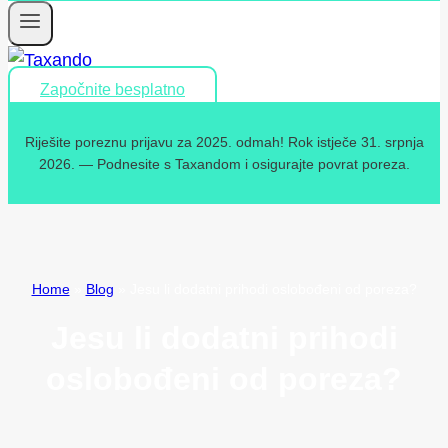
Započnite besplatno
Riješite poreznu prijavu za 2025. odmah! Rok istječe 31. srpnja
2026. — Podnesite s Taxandom i osigurajte povrat poreza.
Home
»
Blog
»
Jesu li dodatni prihodi oslobođeni od poreza?
Jesu li dodatni prihodi
oslobođeni od poreza?