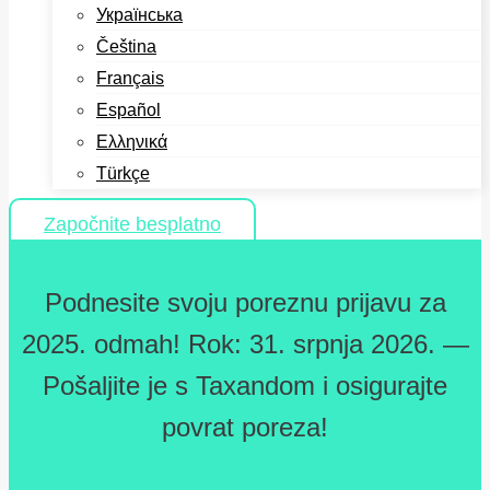
Українська
Čeština
Français
Español
Ελληνικά
Türkçe
Započnite besplatno
Podnesite svoju poreznu prijavu za
2025. odmah! Rok: 31. srpnja 2026. —
Pošaljite je s Taxandom i osigurajte
povrat poreza!