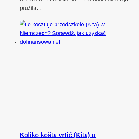
pružila…
Koliko košta vrtić (Kita) u