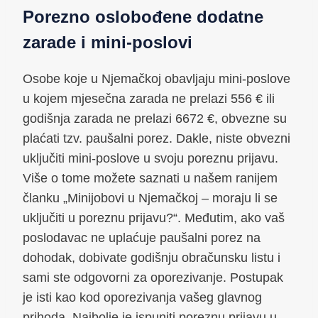
Porezno oslobođene dodatne
zarade i mini-poslovi
Osobe koje u Njemačkoj obavljaju mini-poslove
u kojem mjesečna zarada ne prelazi 556 € ili
godišnja zarada ne prelazi 6672 €, obvezne su
plaćati tzv. paušalni porez. Dakle, niste obvezni
uključiti mini-poslove u svoju poreznu prijavu.
Više o tome možete saznati u našem ranijem
članku „Minijobovi u Njemačkoj – moraju li se
uključiti u poreznu prijavu?“. Međutim, ako vaš
poslodavac ne uplaćuje paušalni porez na
dohodak, dobivate godišnju obračunsku listu i
sami ste odgovorni za oporezivanje. Postupak
je isti kao kod oporezivanja vašeg glavnog
prihoda. Najbolje je ispuniti poreznu prijavu u