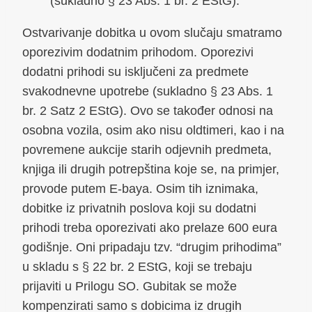
(sukladno § 23 Abs. 1 br. 2 EStG).
Ostvarivanje dobitka u ovom slučaju smatramo
oporezivim dodatnim prihodom. Oporezivi
dodatni prihodi su isključeni za predmete
svakodnevne upotrebe (sukladno § 23 Abs. 1
br. 2 Satz 2 EStG). Ovo se također odnosi na
osobna vozila, osim ako nisu oldtimeri, kao i na
povremene aukcije starih odjevnih predmeta,
knjiga ili drugih potrepština koje se, na primjer,
provode putem E-baya. Osim tih iznimaka,
dobitke iz privatnih poslova koji su dodatni
prihodi treba oporezivati ako prelaze 600 eura
godišnje. Oni pripadaju tzv. “drugim prihodima”
u skladu s § 22 br. 2 EStG, koji se trebaju
prijaviti u Prilogu SO. Gubitak se može
kompenzirati samo s dobicima iz drugih