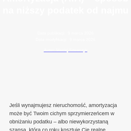
na niższy podatek od najmu
Data publikacji:
9 marca 2026
Data modyfikacji:
9 marca 2026
Autor: Maciej Szewczyk
Jeśli wynajmujesz nieruchomość, amortyzacja
może być Twoim cichym sprzymierzeńcem w
obniżaniu podatku – albo niewykorzystaną
szansą, która co roku kosztuje Cię realne