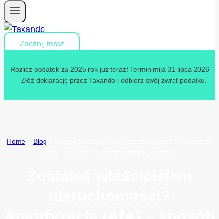
Zacznij teraz
Rozlicz podatek za 2025 rok już teraz! Termin mija 31 lipca 2026
— Złóż deklarację przez Taxando i odbierz swój zwrot podatku.
Home
»
Blog
»
Zostałeś właścicielem nieruchomości? Amortyzacja
(AfA) – sposób na niższy podatek od najmu
Zostałeś właścicielem
nieruchomości?
Amortyzacja (AfA) – sposób