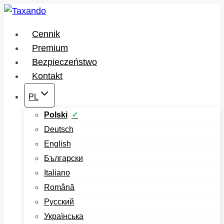
Przejdź
do
Cennik
treści
Premium
Bezpieczeństwo
Kontakt
PL
Polski
Deutsch
English
Български
Italiano
Română
Русский
Українська