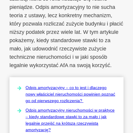
pieniądze. Odpis amortyzacyjny to nie sucha
teoria z ustawy, lecz konkretny mechanizm,
który pozwala rozliczać zużycie budynku i płacić
niższy podatek przez wiele lat. W tym artykule
pokażemy, kiedy standardowe stawki to za
mało, jak udowodnić rzeczywiste zużycie
techniczne nieruchomości i w jaki sposób
legalnie wykorzystać AfA na swoją korzyść.
Odpis amortyzacyjny – co to jest i dlaczego
nowy właściciel nieruchomości powinien poznać
go od pierwszego rozliczenia?
Odpis amortyzacyjny nieruchomości w praktyce
– kiedy standardowe stawki to za mało i jak
legalnie przejść na krótszą rzeczywistą
amortyzację?