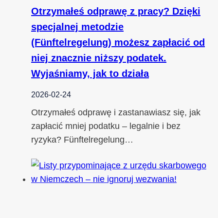
Otrzymałeś odprawę z pracy? Dzięki
specjalnej metodzie
(Fünftelregelung) możesz zapłacić od
niej znacznie niższy podatek.
Wyjaśniamy, jak to działa
2026-02-24
Otrzymałeś odprawę i zastanawiasz się, jak
zapłacić mniej podatku – legalnie i bez
ryzyka? Fünftelregelung…