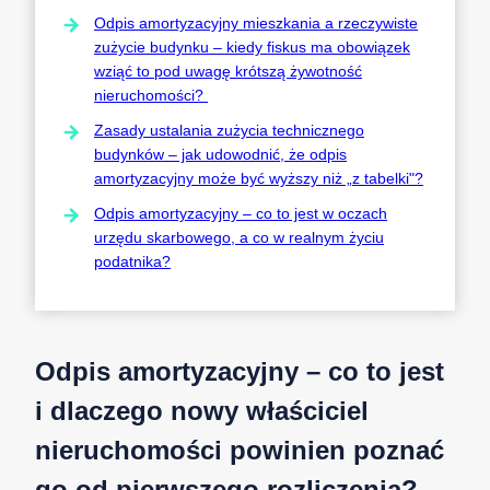
Odpis amortyzacyjny mieszkania a rzeczywiste
zużycie budynku – kiedy fiskus ma obowiązek
wziąć to pod uwagę krótszą żywotność
nieruchomości?
Zasady ustalania zużycia technicznego
budynków – jak udowodnić, że odpis
amortyzacyjny może być wyższy niż „z tabelki"?
Odpis amortyzacyjny – co to jest w oczach
urzędu skarbowego, a co w realnym życiu
podatnika?
Odpis amortyzacyjny – co to jest
i dlaczego nowy właściciel
nieruchomości powinien poznać
go od pierwszego rozliczenia?