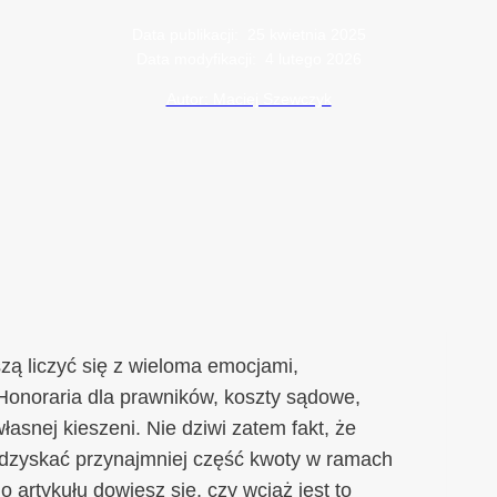
Data publikacji:
25 kwietnia 2025
Data modyfikacji:
4 lutego 2026
Autor: Maciej Szewczyk
ą liczyć się z wieloma emocjami,
Honoraria dla prawników, koszty sądowe,
łasnej kieszeni. Nie dziwi zatem fakt, że
odzyskać przynajmniej część kwoty w ramach
 artykułu dowiesz się, czy wciąż jest to