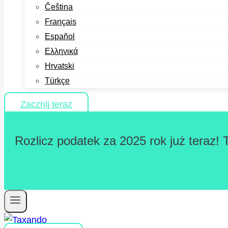
Čeština
Français
Español
Ελληνικά
Hrvatski
Türkçe
Zacznij teraz
Rozlicz podatek za 2025 rok już teraz! 