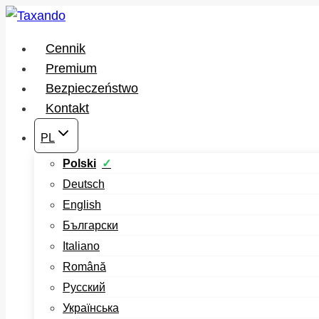
Przejdź
do
Cennik
treści
Premium
Bezpieczeństwo
Kontakt
PL
Polski
Deutsch
English
Български
Italiano
Română
Русский
Українська