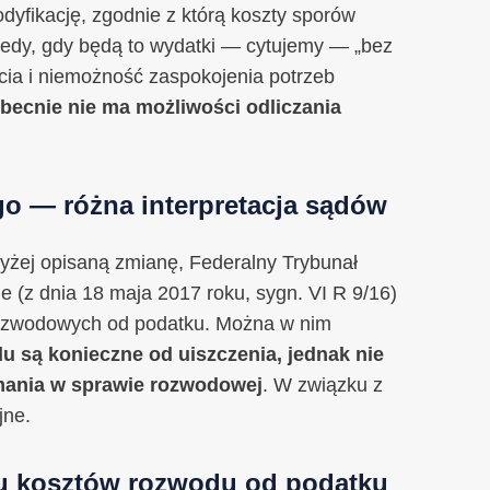
fikację, zgodnie z którą koszty sporów
edy, gdy będą to wydatki — cytujemy — „bez
ycia i niemożność zaspokojenia potrzeb
becnie nie ma możliwości odliczania
o — różna interpretacja sądów
 wyżej opisaną zmianę, Federalny Trybunał
 (z dnia 18 maja 2017 roku, sygn. VI R 9/16)
rozwodowych od podatku. Można w nim
u są konieczne od uiszczenia, jednak nie
ymania w sprawie rozwodowej
. W związku z
jne.
u kosztów rozwodu od podatku