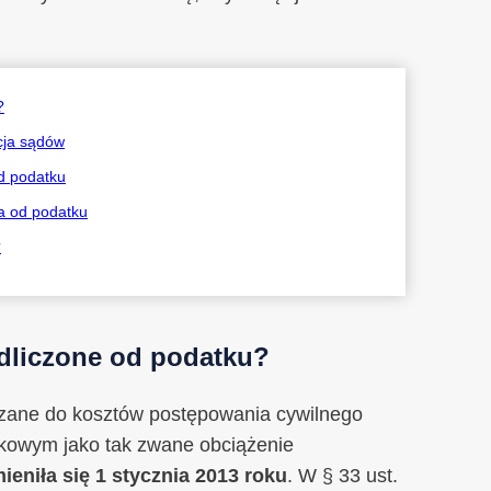
?
cja sądów
d podatku
a od podatku
?
dliczone od podatku?
czane do kosztów postępowania cywilnego
kowym jako tak zwane obciążenie
ieniła się 1 stycznia 2013 roku
. W § 33 ust.