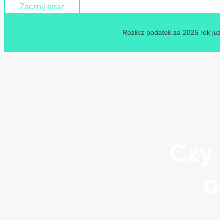
Zacznij teraz
Rozlicz podatek za 2025 rok już
Czy
o