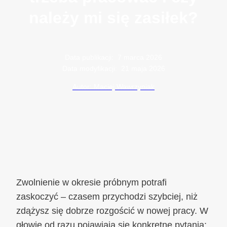
należy mi się zasiłek?
Data publikacji:
7 marca 2026
Data modyfikacji:
21 maja 2026
Autor: Maciej Wawrzyniak
Zwolnienie w okresie próbnym potrafi
zaskoczyć – czasem przychodzi szybciej, niż
zdążysz się dobrze rozgościć w nowej pracy. W
głowie od razu pojawiają się konkretne pytania: