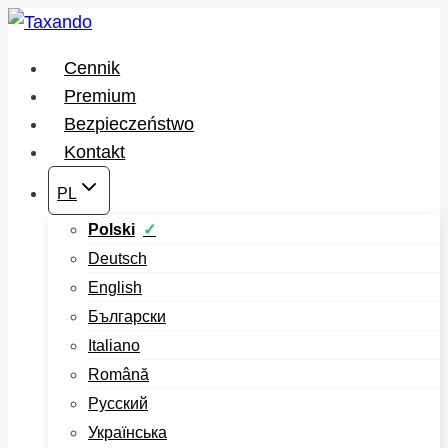
Przejdź
do
Cennik
treści
Premium
Bezpieczeństwo
Kontakt
PL
Polski
Deutsch
English
Български
Italiano
Română
Русский
Українська