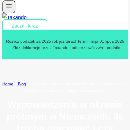
Zacznij teraz
Rozlicz podatek za 2025 rok już teraz! Termin mija 31 lipca 2026
— Złóż deklarację przez Taxando i odbierz swój zwrot podatku.
Home
»
Blog
»
Wypowiedzenie w okresie próbnym w Niemczech. Ile
trzeba pracować i czy należy mi się zasiłek?
Wypowiedzenie w okresie
próbnym w Niemczech. Ile
trzeba pracować i czy