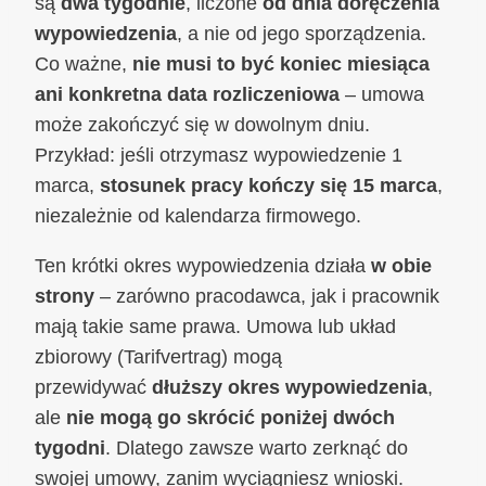
są
dwa tygodnie
, liczone
od dnia doręczenia
wypowiedzenia
, a nie od jego sporządzenia.
Co ważne,
nie musi to być koniec miesiąca
ani konkretna data rozliczeniowa
– umowa
może zakończyć się w dowolnym dniu.
Przykład: jeśli otrzymasz wypowiedzenie 1
marca,
stosunek pracy kończy się 15 marca
,
niezależnie od kalendarza firmowego.
Ten krótki okres wypowiedzenia działa
w obie
strony
– zarówno pracodawca, jak i pracownik
mają takie same prawa. Umowa lub układ
zbiorowy (Tarifvertrag) mogą
przewidywać
dłuższy okres wypowiedzenia
,
ale
nie mogą go skrócić poniżej dwóch
tygodni
. Dlatego zawsze warto zerknąć do
swojej umowy, zanim wyciągniesz wnioski.