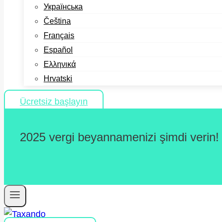
Українська
Čeština
Français
Español
Ελληνικά
Hrvatski
Ücretsiz başlayın
2025 vergi beyannamenizi şimdi verin!