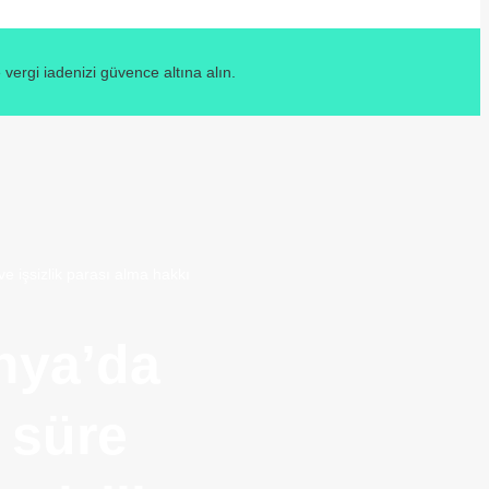
ergi iadenizi güvence altına alın.
 işsizlik parası alma hakkı
nya’da
 süre