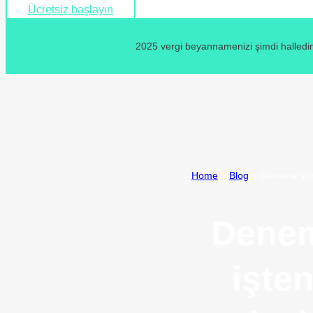
Ücretsiz başlayın
2025 vergi beyannamenizi şimdi halledin
Home
»
Blog
»
Deneme süre
Denem
işte