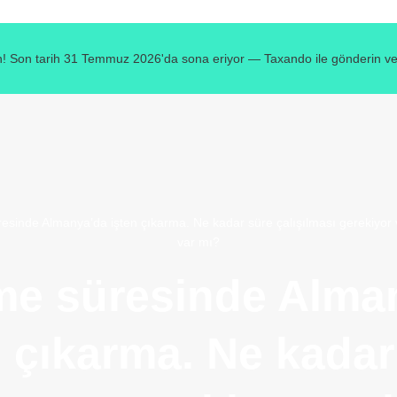
! Son tarih 31 Temmuz 2026'da sona eriyor — Taxando ile gönderin ve v
sinde Almanya’da işten çıkarma. Ne kadar süre çalışılması gerekiyor ve
var mı?
e süresinde Alma
n çıkarma. Ne kadar