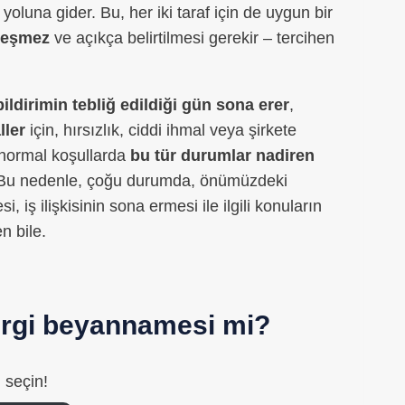
una gider. Bu, her iki taraf için de uygun bir
kleşmez
ve açıkça belirtilmesi gerekir – tercihen
ildirimin tebliğ edildiği gün sona erer
,
ller
için, hırsızlık, ciddi ihmal veya şirkete
 normal koşullarda
bu tür durumlar nadiren
ir. Bu nedenle, çoğu durumda, önümüzdeki
, iş ilişkisinin sona ermesi ile ilgili konuların
n bile.
vergi beyannamesi mi?
 seçin!