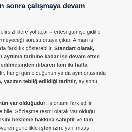
an sonra çalışmaya devam
irsizliklere yol açar – ertesi gün işe gidilip
ermeyeceği sorusu ortaya çıkar. Alman iş
farklılık gösterebilir.
Standart olarak,
n ayrılma tarihine kadar işe devam etme
ğ edilmesinden itibaren tam iki hafta
lidir, hangi gün olduğunun ya da ayın ortasında
, yazının tebliğ edildiği tarihtir
, ay sonu
nün var olduğudur
, iş ortamı fark edilir
lse bile. Sözleşme resmi olarak var olduğu
esini bekleme hakkına sahiptir
ve
tam
işveren genellikle
işten izin
, yani maaş