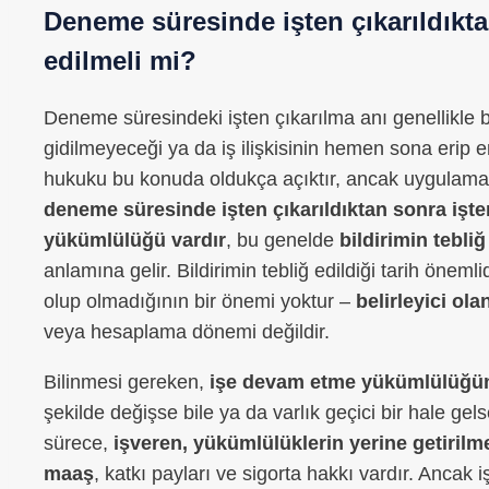
Deneme süresinde işten çıkarıldıkt
edilmeli mi?
Deneme süresindeki işten çıkarılma anı genellikle bel
gidilmeyeceği ya da iş ilişkisinin hemen sona erip 
hukuku bu konuda oldukça açıktır, ancak uygulamada 
deneme süresinde işten çıkarıldıktan sonra işte
yükümlülüğü vardır
, bu genelde
bildirimin tebli
anlamına gelir. Bildirimin tebliğ edildiği tarih önem
olup olmadığının bir önemi yoktur –
belirleyici olan
veya hesaplama dönemi değildir.
Bilinmesi gereken,
işe devam etme yükümlülüğü
şekilde değişse bile ya da varlık geçici bir hale ge
sürece,
işveren, yükümlülüklerin yerine getirilm
maaş
, katkı payları ve sigorta hakkı vardır. Ancak 