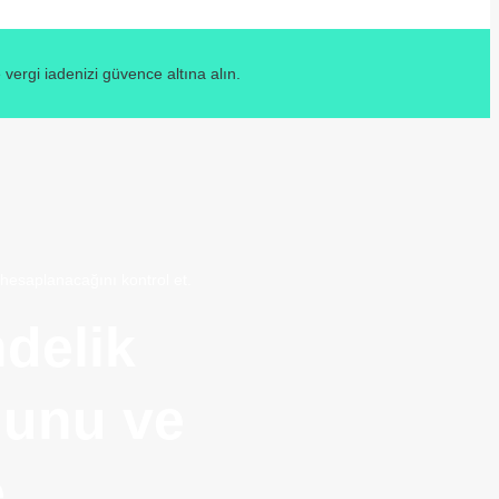
ergi iadenizi güvence altına alın.
hesaplanacağını kontrol et.
delik
ğunu ve
e