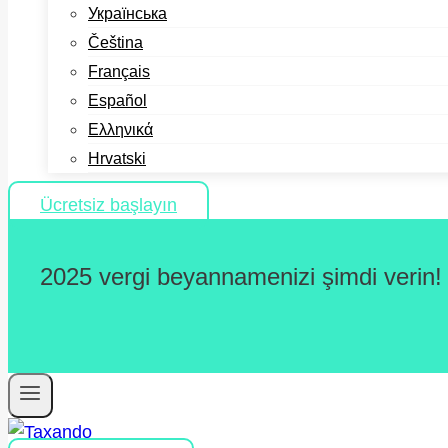
Українська
Čeština
Français
Español
Ελληνικά
Hrvatski
Ücretsiz başlayın
2025 vergi beyannamenizi şimdi verin!