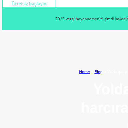
Ücretsiz başlayın
2025 vergi beyannamenizi şimdi halledin
Home
»
Blog
»
Yolda çalış
Yold
harcır