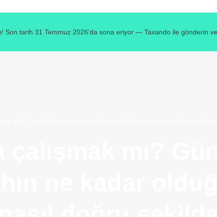
! Son tarih 31 Temmuz 2026'da sona eriyor — Taxando ile gönderin ve v
mak mı? Gündelik harcırahın ne kadar olduğunu ve nasıl doğru şekilde 
a çalışmak mı? Gün
ahın ne kadar oldu
nasıl doğru şekild