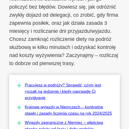
policzyć bez błędów. Dowiesz się, jak odróżnić
zwykły dojazd od delegacji, co zrobić, gdy firma
zapewnia posiłek, oraz jak działa zasada 3
miesięcy i rozliczanie dni przyjazdu/wyjazdu.
Chcesz zamknąć rozliczenie diety na podróż
służbową w kilku minutach i odzyskać kontrolę
nad koszty wyżywienia? Zaczynajmy – rozliczaj
to dobrze od pierwszej trasy.
Pracujesz w podróży? Sprawdź, czym jest
ryczałt na jedzenie i kiedy naprawdę Ci
przysługuje
Krajowe wyjazdy w Niemczech – konkretne
stawki i zasady liczenia czasu na rok 2024/2025
Wyjazdy zagraniczne z Niemiec – właściwa
stawka zależy od kraju i doby podróży