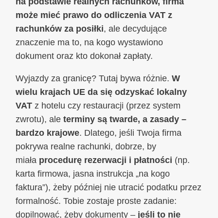
na podstawie realnych rachunków, firma
może mieć prawo do odliczenia VAT z
rachunków za posiłki
, ale decydujące
znaczenie ma to, na kogo wystawiono
dokument oraz kto dokonał zapłaty.
Wyjazdy za granicę? Tutaj bywa różnie.
W
wielu krajach UE da się odzyskać lokalny
VAT
z hotelu czy restauracji (przez system
zwrotu), ale
terminy są twarde, a zasady –
bardzo krajowe
. Dlatego, jeśli Twoja firma
pokrywa realne rachunki, dobrze, by
miała
procedurę rezerwacji i płatności
(np.
karta firmowa, jasna instrukcja „na kogo
faktura”), żeby później nie utracić podatku przez
formalność. Tobie zostaje proste zadanie:
dopilnować, żeby dokumenty –
jeśli to nie