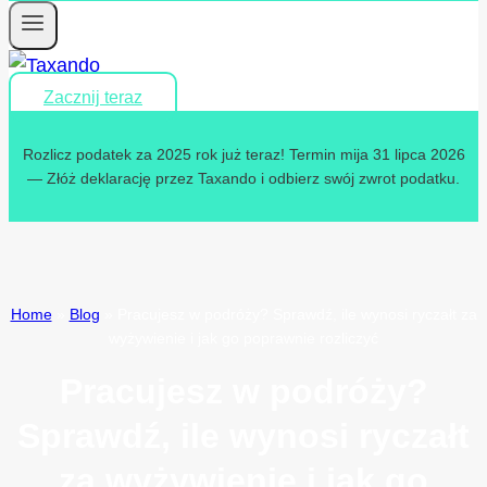
Zacznij teraz
Rozlicz podatek za 2025 rok już teraz! Termin mija 31 lipca 2026
— Złóż deklarację przez Taxando i odbierz swój zwrot podatku.
Home
»
Blog
»
Pracujesz w podróży? Sprawdź, ile wynosi ryczałt za
wyżywienie i jak go poprawnie rozliczyć
Pracujesz w podróży?
Sprawdź, ile wynosi ryczałt
za wyżywienie i jak go