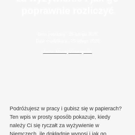
poprawnie rozliczyć
Data publikacji:
25 lutego 2026
Data modyfikacji:
25 lutego 2026
Autor: Maciej Wawrzyniak
Podróżujesz w pracy i gubisz się w papierach?
Ten wpis w prosty sposób pokazuje, kiedy
należy Ci się ryczałt za wyżywienie w
Niemczech, ile dokładnie wynosi i jak go