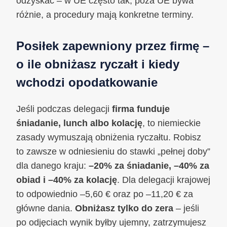
odzyskać – w UE często tak, poza UE bywa
różnie, a procedury mają konkretne terminy.
Posiłek zapewniony przez firmę –
o ile obniżasz ryczałt i kiedy
wchodzi opodatkowanie
Jeśli podczas delegacji
firma funduje
śniadanie, lunch albo kolację
, to niemieckie
zasady wymuszają obniżenia ryczałtu. Robisz
to zawsze w odniesieniu do stawki „pełnej doby”
dla danego kraju:
–20% za śniadanie, –40% za
obiad i –40% za kolację
. Dla delegacji krajowej
to odpowiednio –5,60 € oraz po –11,20 € za
główne dania.
Obniżasz tylko do zera
– jeśli
po odjęciach wynik byłby ujemny, zatrzymujesz