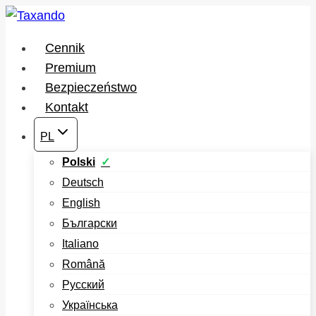
Przejdź
do
Cennik
treści
Premium
Bezpieczeństwo
Kontakt
PL
Polski
Deutsch
English
Български
Italiano
Română
Русский
Українська