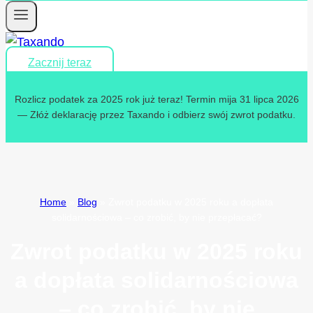
Zacznij teraz
Rozlicz podatek za 2025 rok już teraz! Termin mija 31 lipca 2026
— Złóż deklarację przez Taxando i odbierz swój zwrot podatku.
Home
»
Blog
»
Zwrot podatku w 2025 roku a dopłata
solidarnościowa – co zrobić, by nie przepłacać?
Zwrot podatku w 2025 roku
a dopłata solidarnościowa
– co zrobić, by nie