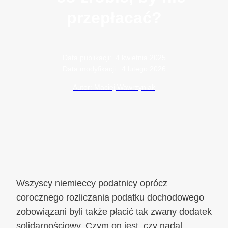
przepłacać?
Data publikacji:
4 kwietnia 2025
Data modyfikacji:
4 lutego 2026
Autor: Maciej Wawrzyniak
Wszyscy niemieccy podatnicy oprócz
corocznego rozliczania podatku dochodowego
zobowiązani byli także płacić tak zwany dodatek
solidarnościowy. Czym on jest, czy nadal