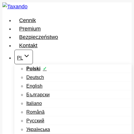
Przejdź
do
Cennik
treści
Premium
Bezpieczeństwo
Kontakt
PL
Polski
Deutsch
English
Български
Italiano
Română
Русский
Українська