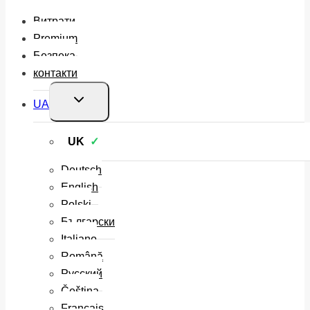
Витрати
Premium
Безпека
контакти
Перемкнути
UA
меню
нащадка
UK
Deutsch
English
Polski
Български
Italiano
Română
Русский
Čeština
Français