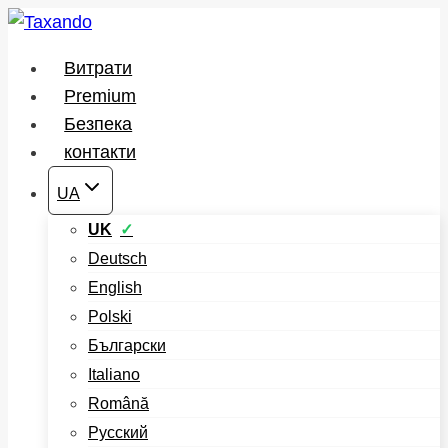
Перейти
до
Витрати
вмісту
Premium
Безпека
контакти
UA
UK
Deutsch
English
Polski
Български
Italiano
Română
Русский