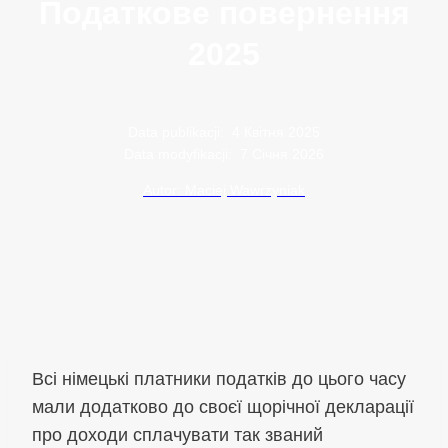
Податкове повернення
2025
Data publikacji:
4 Квітня 2025
Data modyfikacji:
7 Січня 2026
Autor: Maciej Wawrzyniak
Всі німецькі платники податків до цього часу
мали додатково до своєї щорічної декларації
про доходи сплачувати так званий