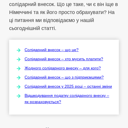
солідарний внесок. Що це таке, чи є він іще в
Німеччині та як його просто обрахувати? На
ці питання ми відповідаємо у нашій
сьогоднішній статті.
Солідарний внесок – що це?
Солідарний внесок – хто мусить платити?
Жодного солідарного внеску – для кого?
Солідарний внесок – що з підприємцями?
Солідарний внесок у 2025 році – останні зміни
Відшкодування податку солідарного внеску –
як розраховується?