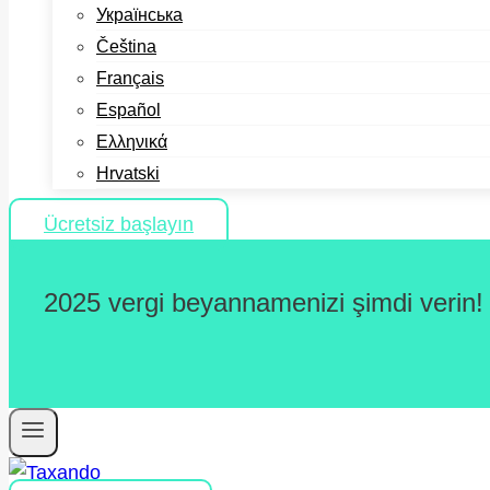
Українська
Čeština
Français
Español
Ελληνικά
Hrvatski
Ücretsiz başlayın
2025 vergi beyannamenizi şimdi verin!