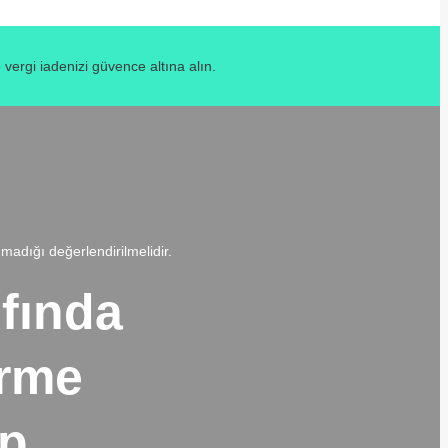
ergi iadenizi güvence altına alın.
adığı değerlendirilmelidir.
ıfında
erme
up