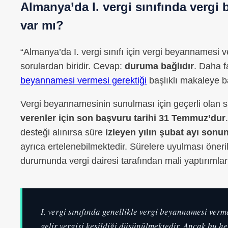
Almanya’da I. vergi sınıfında verg
var mı?
“Almanya’da I. vergi sınıfı için vergi beyannamesi 
sorulardan biridir. Cevap:
duruma bağlıdır
. Daha fa
beyannamesi vermesi gerektiği
başlıklı makaleye ba
Vergi beyannamesinin sunulması için geçerli olan s
verenler için son başvuru tarihi 31 Temmuz’dur
desteği alınırsa süre
izleyen yılın şubat ayı sonu
ayrıca ertelenebilmektedir. Sürelere uyulması öner
durumunda vergi dairesi tarafından mali yaptırımlar 
I. vergi sınıfında genellikle vergi beyannamesi ver
gelir vergisi kesildiği düşünülmektedir. Ancak bu 