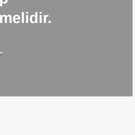
melidir.
yk