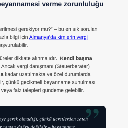
i beyannamesi verme zorunluluğu
verilmesi gerekiyor mu?” – bu en sık sorulan
zla bilgi için
Almanya’da kimlerin vergi
şvurulabilir.
üreler dikkate alınmalıdır.
Kendi başına
. Ancak vergi danışmanı (Steuerberater)
na
kadar uzatılmakta ve özel durumlarda
ilir, çünkü gecikmeli beyanname sunulması
veya faiz talepleri gündeme gelebilir.
”
meye gerek olmadığı, çünkü ücretlerden zaten
her zaman doğru değildir – beyanname