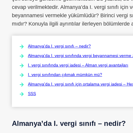
cevap verilmektedir. Almanya’da I. vergi sınıfı için 
beyannamesi vermekle yükümlüdür? Birinci vergi s
mıdır? Konuyla ilgili ayrıntılar ilerleyen bölümlerde
Almanya'da I. vergi sınıfı – nedir?
Almanya'da I. vergi sınıfında vergi beyannamesi verme 
I. vergi sınıfında vergi iadesi – Alman vergi avantajları
I. vergi sınıfından çıkmak mümkün mü?
Almanya'da I. vergi sınıfı için ortalama vergi iadesi – H
SSS
Almanya’da I. vergi sınıfı – nedir?