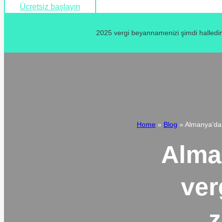
Ücretsiz başlayın
2025 vergi beyannamenizi şimdi halledin
Home
»
Blog
»
Almanya’da 
Alman
ver
z