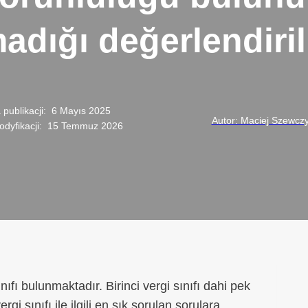
dığı değerlendiril
 publikacji:
6 Mayıs 2025
Autor: Maciej Szewcz
dyfikacji:
15 Temmuz 2026
ıfı bulunmaktadır. Birinci vergi sınıfı dahi pek
 sınıfı ile ilgili en sık sorulan sorulara