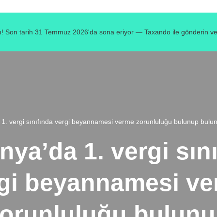
! Son tarih 31 Temmuz 2026'da sona eriyor — Taxando ile gönderin ve v
1. vergi sınıfında vergi beyannamesi verme zorunluluğu bulunup bulunm
ya’da 1. vergi sın
gi beyannamesi v
orunluluğu bulun