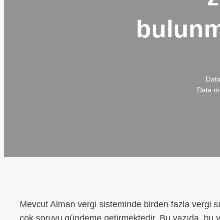
bulunma
Data
Data mo
Mevcut Alman vergi sisteminde birden fazla vergi sın
çok soruyu gündeme getirmektedir. Bu yazıda, bu vergi