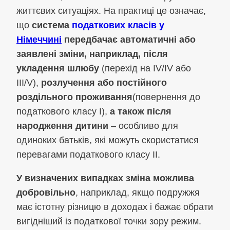
життєвих ситуаціях. На практиці це означає,
що
система
податкових класів у
Німеччині
передбачає автоматичні або
заявлені зміни, наприклад, після
укладення шлюбу
(перехід на IV/IV або
III/V),
розлучення або постійного
роздільного проживання
(повернення до
податкового класу I),
а також після
народження дитини
– особливо для
одиноких батьків, які можуть скористатися
перевагами податкового класу II.
У визначених випадках зміна можлива
добровільно
, наприклад, якщо подружжя
має істотну різницю в доходах і бажає обрати
вигідніший із податкової точки зору режим.