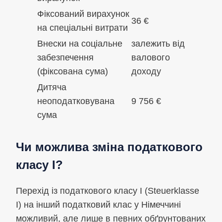
Фіксований вирахунок
36 €
на спеціальні витрати
Внески на соціальне
залежить від
забезпечення
валового
(фіксована сума)
доходу
Дитяча
неоподатковувана
9 756 €
сума
Чи можлива зміна податкового
класу I?
Перехід із податкового класу I (Steuerklasse
I) на інший податковий клас у Німеччині
можливий, але лише в певних обґрунтованих