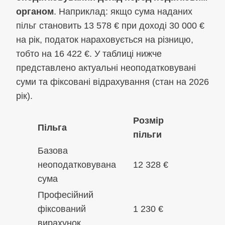
органом
. Наприклад: якщо сума наданих
пільг становить 13 578 € при доході 30 000 €
на рік, податок нараховується на різницю,
тобто на 16 422 €. У таблиці нижче
представлено актуальні неоподатковувані
суми та фіксовані відрахування (стан на 2026
рік).
Розмір
Пільга
пільги
Базова
неоподатковувана
12 328 €
сума
Професійний
фіксований
1 230 €
вирахунок