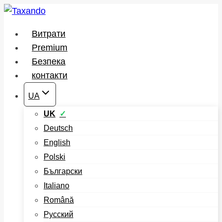
Перейти
до
Витрати
вмісту
Premium
Безпека
контакти
UA
UK
Deutsch
English
Polski
Български
Italiano
Română
Русский