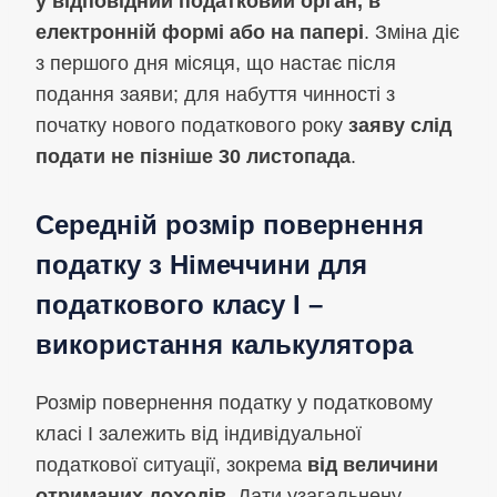
у відповідний податковий орган, в
електронній формі або на папері
. Зміна діє
з першого дня місяця, що настає після
подання заяви; для набуття чинності з
початку нового податкового року
заяву слід
подати не пізніше 30 листопада
.
Середній розмір повернення
податку з Німеччини для
податкового класу I –
використання калькулятора
Розмір повернення податку у податковому
класі I залежить від індивідуальної
податкової ситуації, зокрема
від величини
отриманих доходів
. Дати узагальнену