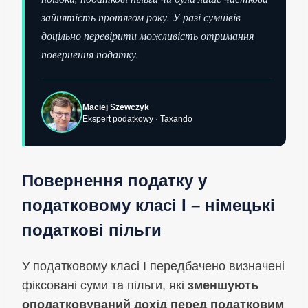
зайнятість протягом року. У разі сумнівів
доцільно перевірити можливість отримання
повернення податку.
Maciej Szewczyk
Ekspert podatkowy · Taxando
Повернення податку у
податковому класі I – німецькі
податкові пільги
У податковому класі I передбачено визначені
фіксовані суми та пільги, які
зменшують
оподатковуваний дохід перед податковим