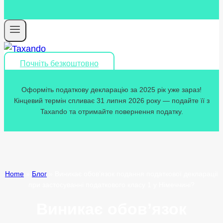
Почніть безкоштовно
Оформіть податкову декларацію за 2025 рік уже зараз!
Кінцевий термін спливає 31 липня 2026 року — подайте її з
Taxando та отримайте повернення податку.
Home
»
Блог
»
Виникає обов’язок подання податкової декларації
при застосуванні податкового класу 1 у Німеччині?
Виникає обов’язок