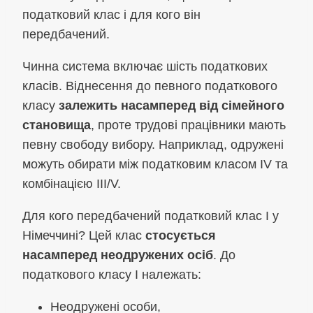
податковий клас і для кого він
передбачений.
Чинна система включає шість податкових
класів. Віднесення до певного податкового
класу
залежить насамперед від сімейного
становища
, проте трудові працівники мають
певну свободу вибору. Наприклад, одружені
можуть обирати між податковим класом IV та
комбінацією III/V.
Для кого передбачений податковий клас I у
Німеччині? Цей клас
стосується
насамперед неодружених осіб
. До
податкового класу I належать:
Неодружені особи,