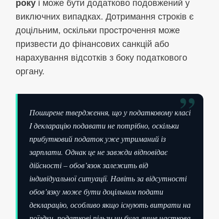
року
і може бути додатково подовжений у
виключних випадках. Дотримання строків є
доцільним, оскільки прострочення може
призвести до фінансових санкцій або
нарахування відсотків з боку податкового
органу.
”
Поширене твердження, що у податковому класі
I декларацію подавати не потрібно, оскільки
прибутковий податок уже утриманий із
зарплати. Однак це не завжди відповідає
дійсності – обов’язок залежить від
індивідуальної ситуації. Навіть за відсутності
обов’язку може бути доцільним подати
декларацію, особливо якщо існують витрати на
поїздки, податкові пільги чи була лише часткова