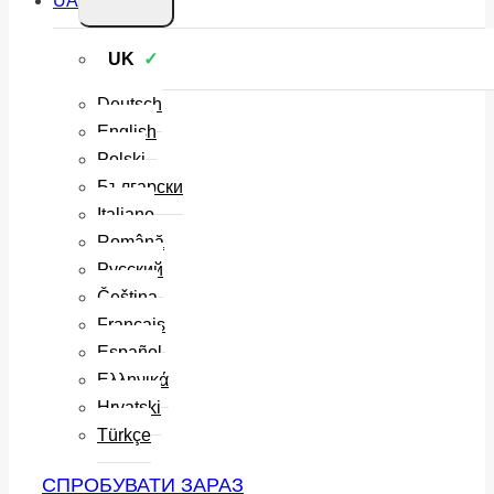
UA
меню
нащадка
UK
Deutsch
English
Polski
Български
Italiano
Română
Русский
Čeština
Français
Español
Ελληνικά
Hrvatski
Türkçe
СПРОБУВАТИ ЗАРАЗ