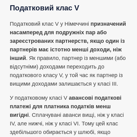
Податковий клас V
Податковий клас V у Німеччині
призначений
насамперед для подружніх пар або
зареєстрованих партнерств, якщо один із
партнерів має істотно менші доходи, ніж
інший
. Як правило, партнер із меншими (або
відсутніми) доходами переходить до
податкового класу V, у той час як партнер із
вищими доходами залишається у класі III.
У податковому класі V
авансові податкові
платежі для платника податків менш
вигідні
. Сплачувані аванси вищі, ніж у класі
IV, але нижчі, ніж у класі VI. Тому цей клас
здебільшого обирається у шлюбі, якщо