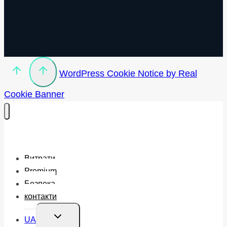
WordPress Cookie Notice by Real
Cookie Banner
Витрати
Premium
Безпека
контакти
Перемкнути
UA
меню