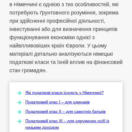
в Німеччині є однією з тих особливостей, які
потребують ґрунтовного розуміння, зокрема
при здійсненні професійної діяльності,
інвестуванні або для визначення принципів
функціонування економіки однієї з
найвпливовіших країн Європи. У цьому
матеріалі детально аналізуються німецькі
податкові класи та їхній вплив на фінансовий
стан громадян.
Які податкові класи існують у Німеччині?
Податковий клас I – для одинаків
Податковий клас II – для самотніх батьків
Податковий клас III – для одружених осіб із
низьким доходом