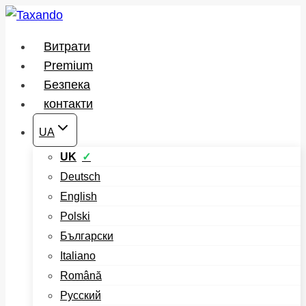
Перейти
до
Витрати
вмісту
Premium
Безпека
контакти
UA
UK
Deutsch
English
Polski
Български
Italiano
Română
Русский