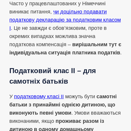
Часто у працевлаштованих у Німеччині
виникає питання,
чи доцільно подавати
податкову декларацію за податковим класом
I
. Це не завжди є обов’язковим, проте в
окремих випадках можлива значна
податкова компенсація –
вирішальним тут є
індивідуальна ситуація платника податків
.
Податковий клас II – для
самотніх батьків
У
податковому класі II
можуть бути
самотні
батьки з принаймні однією дитиною, що
виконують певні умови
. Умови вважаються
виконаними, якщо
проживає разом із
дитиною в одному домашньому