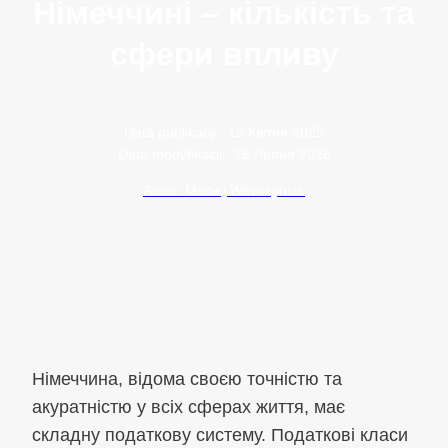
Німеччині – кількість та
сфери впливу
Data publikacji:
12 Квітня 2025
Data modyfikacji:
16 Липня 2026
Autor: Maciej Wawrzyniak
Німеччина, відома своєю точністю та
акуратністю у всіх сферах життя, має
складну податкову систему. Податкові класи