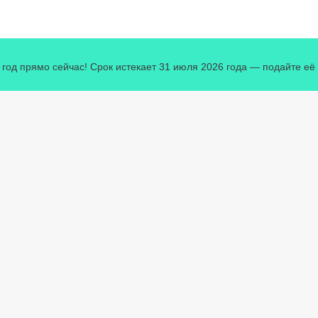
од прямо сейчас! Срок истекает 31 июля 2026 года — подайте её с
твует ли обязанность подачи налоговой декларации при наличии н
Германии?
ствует ли обязан
и налоговой декл