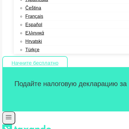
Čeština
Français
Español
Ελληνικά
Hrvatski
Türkçe
Начните бесплатно
Подайте налоговую декларацию за 2