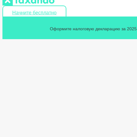
Начните бесплатно
Оформите налоговую декларацию за 2025 г
Home
»
Блог
»
Сущес
Суще
подач