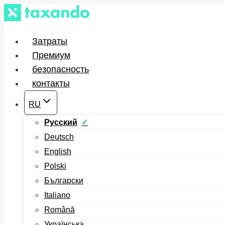
Перейти
к
содержимому
Затраты
Премиум
безопасность
контакты
RU
Русский
Deutsch
English
Polski
Български
Italiano
Română
Українська