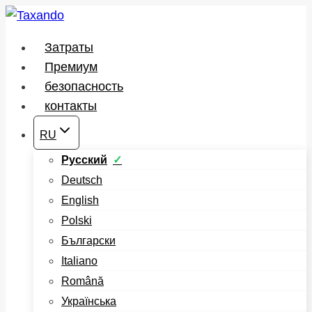
Перейти
к
Затраты
содержимому
Премиум
безопасность
контакты
RU
Русский
Deutsch
English
Polski
Български
Italiano
Română
Українська