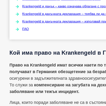
Krankengeld и данък – какво означава облагане с пр
Krankengeld в данъчната декларация – трябва ли да
Krankengeld в данъчната декларация – използвай п
FAQ
Кой има право на Krankengeld в 
Право на Krankengeld имат всички наети по т
получават в Германия обезщетение за безрабо
осигурени в задължителната здравноосигурител
То служи за
компенсиране на загубата на дох
заболяване или тежък инцидент.
Лица, които поради заболяване не са в състоя