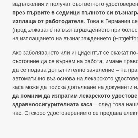
задължения и получат съответното удостоверен
през първите 6 седмици пълното си възнагр
изплаща от работодателя
. Това в Германия се 
(продължаване на възнаграждението при болест
на изплащането на възнаграждението (Entgeltfor
Ако заболяването или инцидентът се окажат по-
състояние да се върнем на работа, имаме право
да се подава допълнително заявление – на пра
автоматично въз основа на лекарското удостов
каса може да поиска допълване на документи 
да помним да изпратим лекарското удостове
здравноосигурителната каса
– след това наша
нас. Отскоро удостоверението се предава елект