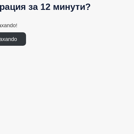
рация за 12 минути?
axando!
axando