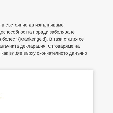
е в състояние да изпълняваме
доспособността поради заболяване
болест (Krankengeld). В тази статия се
данъчната декларация. Отговаряме на
и как влияе върху окончателното данъчно
?