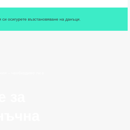
и си осигурете възстановяване на данъци.
ния – необходимо ли е
е за
нъчна