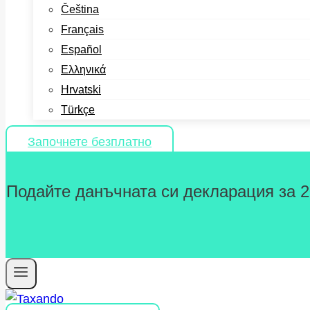
Čeština
Français
Español
Ελληνικά
Hrvatski
Türkçe
Започнете безплатно
Подайте данъчната си декларация за 202