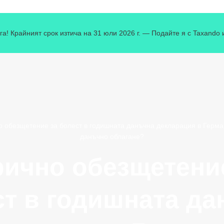
га! Крайният срок изтича на 31 юли 2026 г. — Подайте я с Taxando 
 обезщетение за болест в годишната данъчна декларация в Герма
данъчно облагане?
ично обезщетени
ст в годишната да