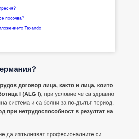
огресия?
 се посочва?
риложението Taxando
Германия?
рудов договор лица, както и лица, които
тица I (ALG I)
, при условие че са здравно
на система и са болни за по-дълъг период.
од при нетрудоспособност в резултат на
ние да изпълняват професионалните си