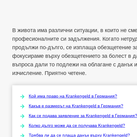
В живота има различни ситуации, в които не см
професионалните си задължения. Когато нетру
продължи по-дълго, се изплаща обезщетение за 
фокусираме върху обезщетението за болест в 
въпроса дали то подлежи на облагане с данък 
изчисление. Приятно четене.
Кой има право на Krankengeld в Германия?
Какъв е размерът на Krankengeld в Германия?
Как се подава заявление за Krankengeld в Германия
Колко дълго може да се получава Krankengeld?
Трябва ли да се плаща данък върху Krankengeld?