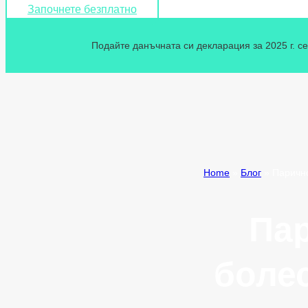
Започнете безплатно
Подайте данъчната си декларация за 2025 г. се
Home
»
Блог
»
Парично
Пар
боле