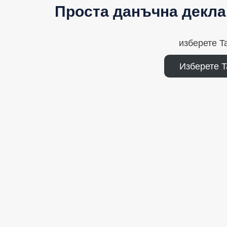
Проста данъчна декла
изберете T
Изберете T