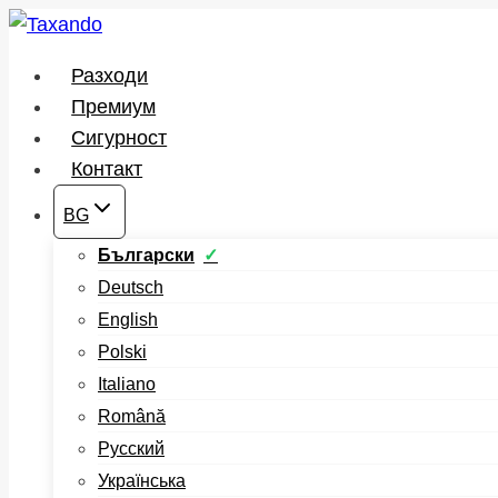
Към
съдържанието
Разходи
Премиум
Сигурност
Контакт
BG
Български
Deutsch
English
Polski
Italiano
Română
Русский
Українська