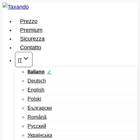
Salta
al
Prezzo
contenuto
Premium
Sicurezza
Contatto
IT
Italiano
Deutsch
English
Polski
Български
Română
Русский
Українська