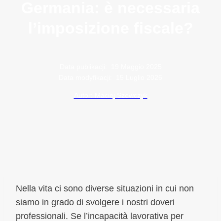
Germania: è necessaria
l’imposizione fiscale?
Data publikacji:
19 Maggio 2025
Data modyfikacji:
15 Luglio 2026
Autor: Maciej Szewczyk
Nella vita ci sono diverse situazioni in cui non
siamo in grado di svolgere i nostri doveri
professionali. Se l’incapacità lavorativa per