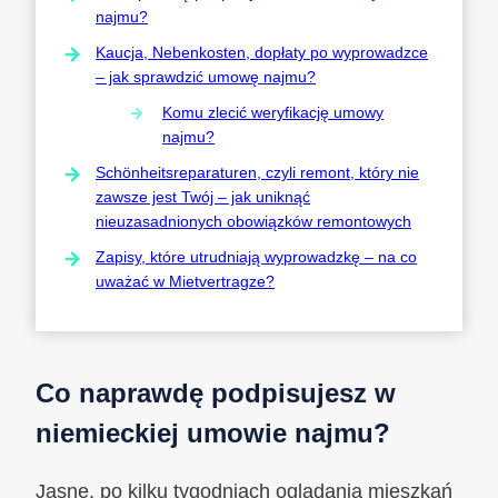
najmu?
Kaucja, Nebenkosten, dopłaty po wyprowadzce
– jak sprawdzić umowę najmu?
Komu zlecić weryfikację umowy
najmu?
Schönheitsreparaturen, czyli remont, który nie
zawsze jest Twój – jak uniknąć
nieuzasadnionych obowiązków remontowych
Zapisy, które utrudniają wyprowadzkę – na co
uważać w Mietvertragze?
Co naprawdę podpisujesz w
niemieckiej umowie najmu?
Jasne, po kilku tygodniach oglądania mieszkań