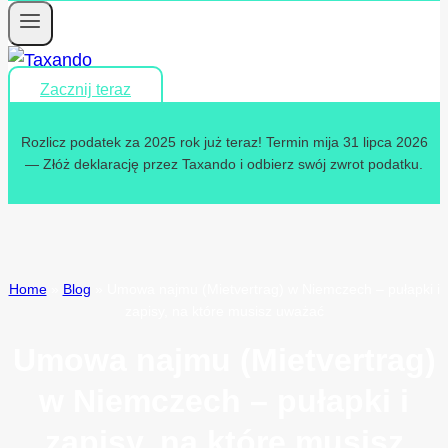
Zacznij teraz
Rozlicz podatek za 2025 rok już teraz! Termin mija 31 lipca 2026
— Złóż deklarację przez Taxando i odbierz swój zwrot podatku.
Home
»
Blog
»
Umowa najmu (Mietvertrag) w Niemczech – pułapki i
zapisy, na które musisz uważać
Umowa najmu (Mietvertrag)
w Niemczech – pułapki i
zapisy, na które musisz