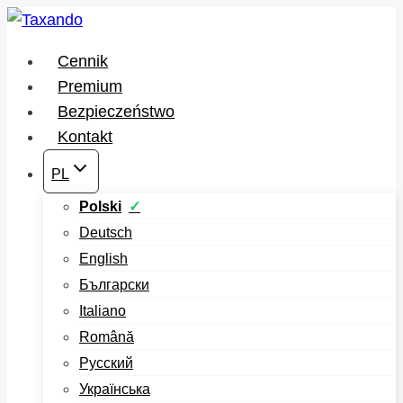
Przejdź
do
Cennik
treści
Premium
Bezpieczeństwo
Kontakt
PL
Polski
Deutsch
English
Български
Italiano
Română
Русский
Українська