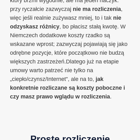
który brzmi wygodnie, ale ma jeden haczyk:
przy ryczałcie zazwyczaj
nie ma rozliczenia
,
więc jeśli realnie zużywasz mniej, to i tak
nie
odzyskasz różnicy
, bo płacisz stałą kwotę. W
Niemczech dodatkowe koszty rzadko są
wskazane wprost; zazwyczaj pojawiają się jako
odrębne pozycje, które początkowo nie budzą
większych zastrzeżeń.Dlatego już na etapie
umowy warto patrzeć nie tylko na
„ciepło/czynsz/Internet”, ale na to,
jak
konkretnie rozliczane są koszty poboczne i
czy masz prawo wglądu w rozliczenia
.
Proste rozliczenie