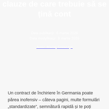
clauze de care trebuie să se
țină cont
Data publikacji:
6 martie 2026
Data modyfikacji:
9 martie 2026
Autor: Maciej Szewczyk
Un contract de închiriere în Germania poate
părea inofensiv – câteva pagini, multe formulări
„standardizate”, semnătură rapidă și te poți