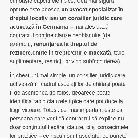
cunoaște capcanele tipice. Cea mai sigură
opțiune este adesea
un avocat specializat în
dreptul locativ
sau
un consilier juridic care
activează în Germania
– mai ales dacă
contractul conține clauze neobișnuite (de
exemplu,
renunțarea la dreptul de
reziliere
,
chirie în trepte/chirie indexată
, taxe
suplimentare, restricții privind subînchirierea).
În chestiuni mai simple, un consilier juridic care
activează în cadrul asociațiilor de chiriași poate
fi de asemenea de folos, deoarece poate
identifica rapid clauzele tipice care pot duce la
litigii viitoare. Totuși, cel mai important este ca
persoana care verifică contractul să explice nu
doar conținutul fiecărei clauze, ci și consecințele
lor practice – ce riscuri sunt asociate, ce puncte