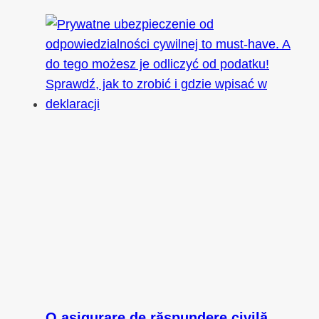
O asigurare de răspundere civilă