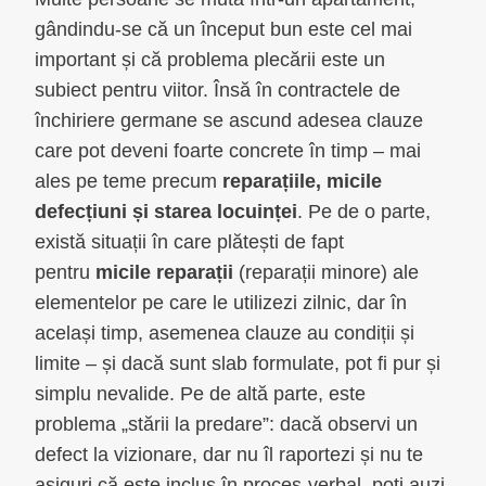
gândindu-se că un început bun este cel mai
important și că problema plecării este un
subiect pentru viitor. Însă în contractele de
închiriere germane se ascund adesea clauze
care pot deveni foarte concrete în timp – mai
ales pe teme precum
reparațiile, micile
defecțiuni și starea locuinței
. Pe de o parte,
există situații în care plătești de fapt
pentru
micile reparații
(reparații minore) ale
elementelor pe care le utilizezi zilnic, dar în
același timp, asemenea clauze au condiții și
limite – și dacă sunt slab formulate, pot fi pur și
simplu nevalide. Pe de altă parte, este
problema „stării la predare”: dacă observi un
defect la vizionare, dar nu îl raportezi și nu te
asiguri că este inclus în proces-verbal, poți auzi