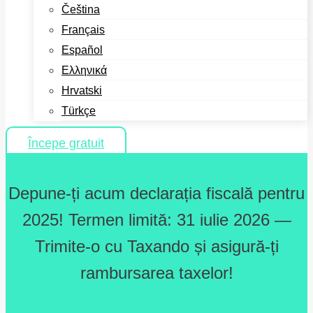
Čeština
Français
Español
Ελληνικά
Hrvatski
Türkçe
Începe gratuit
Depune-ți acum declarația fiscală pentru
2025! Termen limită: 31 iulie 2026 —
Trimite-o cu Taxando și asigură-ți
rambursarea taxelor!