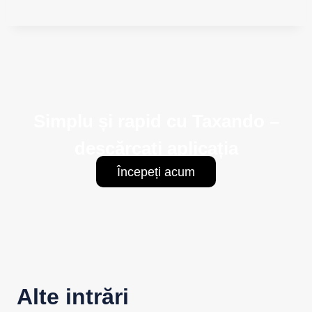
Simplu și rapid cu Taxando –
descărcați aplicația
Începeți acum
Alte intrări