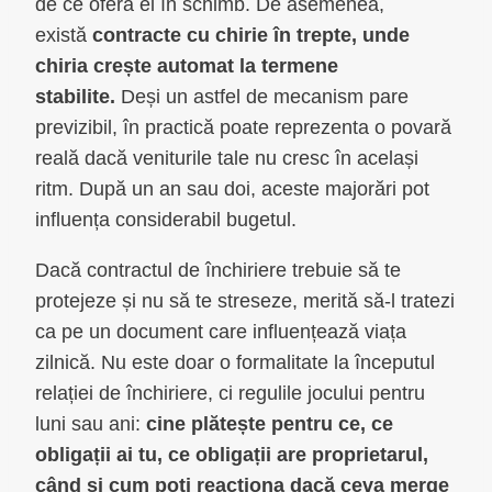
de ce oferă el în schimb. De asemenea,
există
contracte cu chirie în trepte, unde
chiria crește automat la termene
stabilite.
Deși un astfel de mecanism pare
previzibil, în practică poate reprezenta o povară
reală dacă veniturile tale nu cresc în același
ritm. După un an sau doi, aceste majorări pot
influența considerabil bugetul.
Dacă contractul de închiriere trebuie să te
protejeze și nu să te streseze, merită să-l tratezi
ca pe un document care influențează viața
zilnică. Nu este doar o formalitate la începutul
relației de închiriere, ci regulile jocului pentru
luni sau ani:
cine plătește pentru ce, ce
obligații ai tu, ce obligații are proprietarul,
când și cum poți reacționa dacă ceva merge