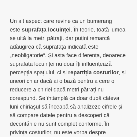
Un alt aspect care revine ca un bumerang
este
suprafața locuinței
. În teorie, toată lumea
se uită la metri pătrați, dar puțini remarcă
adăugirea că suprafața indicată este
„neobligatorie”. Și asta face diferența, deoarece
suprafața locuinței nu doar îți influențează
percepția spațiului, ci și
repartiția costurilor
, și
uneori chiar dacă ai o bază pentru a cere o
reducere a chiriei dacă metri pătrați nu
corespund. Se întâmplă ca doar după câteva
luni chiriașul să înceapă să analizeze cifrele și
să compare datele pentru a descoperi că
decontările nu sunt complet conforme. În
privința costurilor, nu este vorba despre