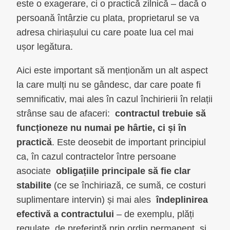
este o exagerare, ci o practică zilnică – dacă o
persoană întârzie cu plata, proprietarul se va
adresa chiriașului cu care poate lua cel mai
ușor legătura.
Aici este important să menționăm un alt aspect
la care mulți nu se gândesc, dar care poate fi
semnificativ, mai ales în cazul închirierii în relații
strânse sau de afaceri:
contractul trebuie să
funcționeze nu numai pe hârtie, ci și în
practică
. Este deosebit de important principiul
ca, în cazul contractelor între persoane
asociate
obligațiile principale să fie clar
stabilite
(ce se închiriază, ce sumă, ce costuri
suplimentare intervin) și mai ales
îndeplinirea
efectivă a contractului
– de exemplu, plăți
regulate, de preferință prin ordin permanent, și