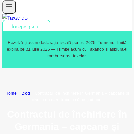
Începe gratuit
Rezolvă-ți acum declarația fiscală pentru 2025! Termenul limită
expiră pe 31 iulie 2026 — Trimite acum cu Taxando și asigură-ți
rambursarea taxelor.
Home
»
Blog
»
Contractul de închiriere în Germania – capcane și
clauze de care trebuie să se țină cont
Contractul de închiriere în
Germania – capcane și