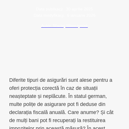
Data publikacji:
30 aprilie 2025
Data modyfikacji:
6 ianuarie 2026
Autor: Maciej Wawrzyniak
Diferite tipuri de asigurări sunt alese pentru a
oferi protecția corectă în caz de situații
neașteptate și neplăcute. În statul german,
multe polițe de asigurare pot fi deduse din
declarația fiscală anuală. Care anume? Și cât
de mulți bani pot fi recuperați la restituirea
impozitelor prin această măsură? În acest