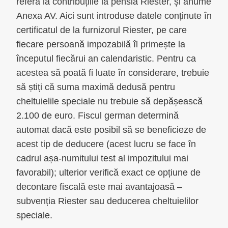
referă la contribuțiile la pensia Riester, și anume
Anexa AV. Aici sunt introduse datele conținute în
certificatul de la furnizorul Riester, pe care
fiecare persoană impozabilă îl primește la
începutul fiecărui an calendaristic. Pentru ca
acestea să poată fi luate în considerare, trebuie
să știți că suma maximă dedusă pentru
cheltuielile speciale nu trebuie să depășească
2.100 de euro. Fiscul german determină
automat dacă este posibil să se beneficieze de
acest tip de deducere (acest lucru se face în
cadrul așa-numitului test al impozitului mai
favorabil); ulterior verifică exact ce opțiune de
decontare fiscală este mai avantajoasă –
subvenția Riester sau deducerea cheltuielilor
speciale.