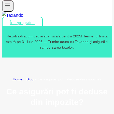
Începe gratuit
Rezolvă-ți acum declarația fiscală pentru 2025! Termenul limită
expiră pe 31 iulie 2026 — Trimite acum cu Taxando și asigură-ți
rambursarea taxelor.
Home
»
Blog
»
Ce asigurări pot fi deduse din impozite?
Ce asigurări pot fi deduse
din impozite?