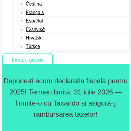
Čeština
Français
Español
Ελληνικά
Hrvatski
Türkçe
Începe gratuit
Depune-ți acum declarația fiscală pentru
2025! Termen limită: 31 iulie 2026 —
Trimite-o cu Taxando și asigură-ți
rambursarea taxelor!