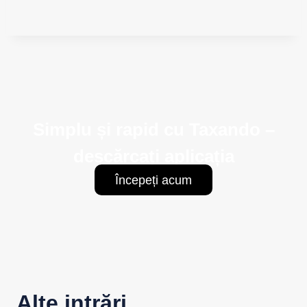
Simplu și rapid cu Taxando –
descărcați aplicația
Începeți acum
Alte intrări