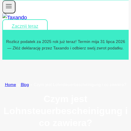
Zacznij teraz
Rozlicz podatek za 2025 rok już teraz! Termin mija 31 lipca 2026
— Złóż deklarację przez Taxando i odbierz swój zwrot podatku.
Home
»
Blog
»
Czym jest Lohnsteuerbescheinigung i co zawiera?
Czym jest
Lohnsteuerbescheinigung i
co zawiera?