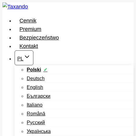
Przejdź
do
Cennik
treści
Premium
Bezpieczeństwo
Kontakt
PL
Polski
Deutsch
English
Български
Italiano
Română
Русский
Українська