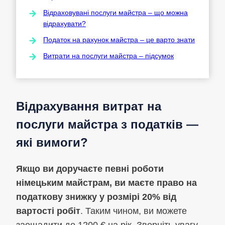
Відраховувані послуги майстра – що можна
відрахувати?
Податок на рахунок майстра – це варто знати
Витрати на послуги майстра – підсумок
Відрахування витрат на
послуги майстра з податків —
які вимоги?
Якщо ви доручаєте певні роботи
німецьким майстрам, ви маєте право на
податкову знижку у розмірі 20% від
вартості робіт
. Таким чином, ви можете
заощадити до 1200 € на рік. Зверніть увагу,