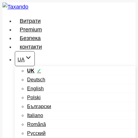
Перейти
до
Витрати
вмісту
Premium
Безпека
контакти
UA
UK
Deutsch
English
Polski
Български
Italiano
Română
Русский