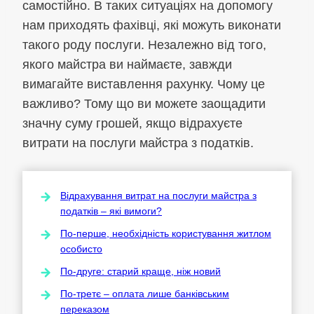
самостійно. В таких ситуаціях на допомогу
нам приходять фахівці, які можуть виконати
такого роду послуги. Незалежно від того,
якого майстра ви наймаєте, завжди
вимагайте виставлення рахунку. Чому це
важливо? Тому що ви можете заощадити
значну суму грошей, якщо відрахуєте
витрати на послуги майстра з податків.
Відрахування витрат на послуги майстра з
податків – які вимоги?
По-перше, необхідність користування житлом
особисто
По-друге: старий краще, ніж новий
По-третє – оплата лише банківським
переказом