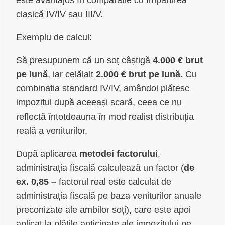
este avantajos în comparație cu împărțirea
clasică IV/IV sau III/V.
Exemplu de calcul:
Să presupunem că un soț câștigă
4.000 € brut
pe lună
, iar celălalt
2.000 € brut pe lună
. Cu
combinația standard IV/IV, amândoi plătesc
impozitul după aceeași scară, ceea ce nu
reflectă întotdeauna în mod realist distribuția
reală a veniturilor.
După aplicarea
metodei factorului
,
administrația fiscală calculează un factor (
de
ex.
0,85 –
factorul real este calculat de
administrația fiscală pe baza veniturilor anuale
preconizate ale ambilor soți), care este apoi
aplicat la plățile anticipate ale impozitului pe