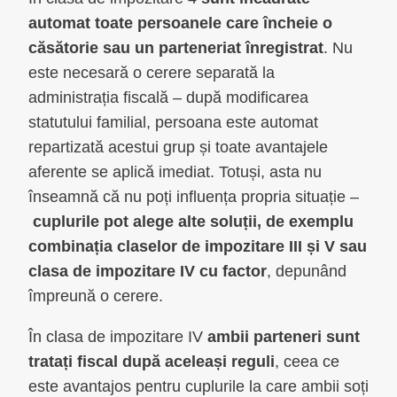
automat toate persoanele care încheie o
căsătorie sau un parteneriat înregistrat
. Nu
este necesară o cerere separată la
administrația fiscală – după modificarea
statutului familial, persoana este automat
repartizată acestui grup și toate avantajele
aferente se aplică imediat. Totuși, asta nu
înseamnă că nu poți influența propria situație –
cuplurile pot alege alte soluții, de exemplu
combinația claselor de impozitare III și V sau
clasa de impozitare IV cu factor
, depunând
împreună o cerere.
În clasa de impozitare IV
ambii parteneri sunt
tratați fiscal după aceleași reguli
, ceea ce
este avantajos pentru cuplurile la care ambii soți