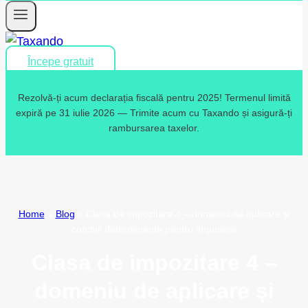
Începe gratuit
Rezolvă-ți acum declarația fiscală pentru 2025! Termenul limită
expiră pe 31 iulie 2026 — Trimite acum cu Taxando și asigură-ți
rambursarea taxelor.
Home
»
Blog
»
Clasa de impozitare 4 – domeniu de aplicare și
condiții determinante pentru impunere
Clasa de impozitare 4 –
domeniu de aplicare și