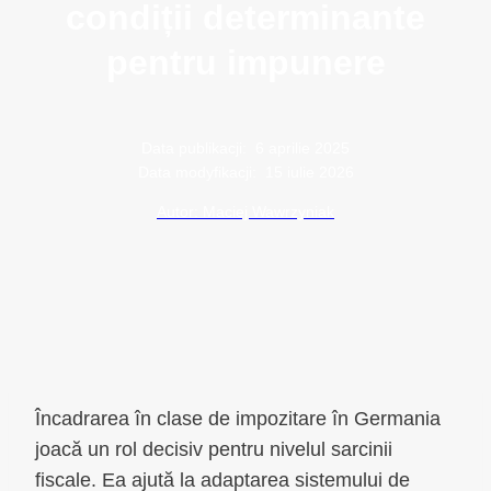
condiții determinante
pentru impunere
Data publikacji:
6 aprilie 2025
Data modyfikacji:
15 iulie 2026
Autor: Maciej Wawrzyniak
Încadrarea în clase de impozitare în Germania
joacă un rol decisiv pentru nivelul sarcinii
fiscale. Ea ajută la adaptarea sistemului de