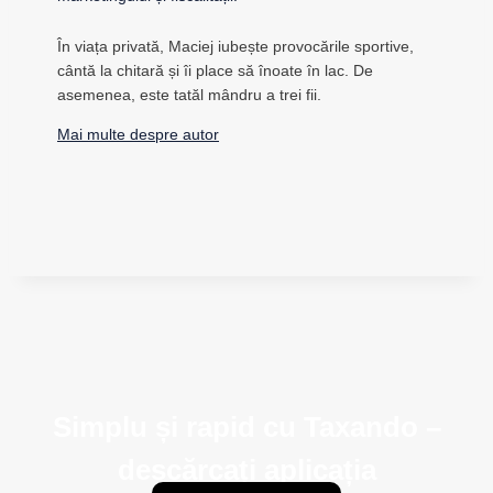
În viața privată, Maciej iubește provocările sportive,
cântă la chitară și îi place să înoate în lac. De
asemenea, este tatăl mândru a trei fii.
Mai multe despre autor
Simplu și rapid cu Taxando –
descărcați aplicația