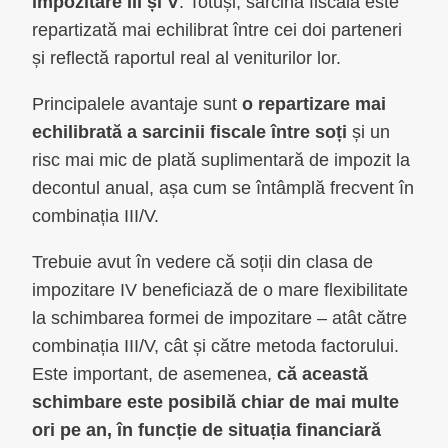
impozitare III și V
. Totuși, sarcina fiscală este
repartizată mai echilibrat între cei doi parteneri
și reflectă raportul real al veniturilor lor.
Principalele avantaje sunt
o repartizare mai
echilibrată a sarcinii fiscale între soți
și un
risc mai mic de plată suplimentară de impozit la
decontul anual, așa cum se întâmplă frecvent în
combinația III/V.
Trebuie avut în vedere că soții din clasa de
impozitare IV beneficiază de o mare flexibilitate
la schimbarea formei de impozitare – atât către
combinația III/V, cât și către metoda factorului.
Este important, de asemenea,
că această
schimbare este posibilă chiar de mai multe
ori pe an, în funcție de situația financiară