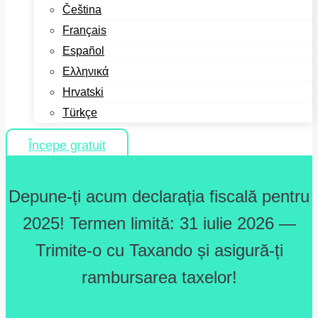
Čeština
Français
Español
Ελληνικά
Hrvatski
Türkçe
Începe gratuit
Depune-ți acum declarația fiscală pentru
2025! Termen limită: 31 iulie 2026 —
Trimite-o cu Taxando și asigură-ți
rambursarea taxelor!