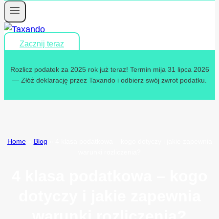
Zacznij teraz
Rozlicz podatek za 2025 rok już teraz! Termin mija 31 lipca 2026
— Złóż deklarację przez Taxando i odbierz swój zwrot podatku.
Home
»
Blog
»
4 klasa podatkowa – kogo dotyczy i jakie zapewnia
warunki rozliczenia?
4 klasa podatkowa – kogo
dotyczy i jakie zapewnia
warunki rozliczenia?