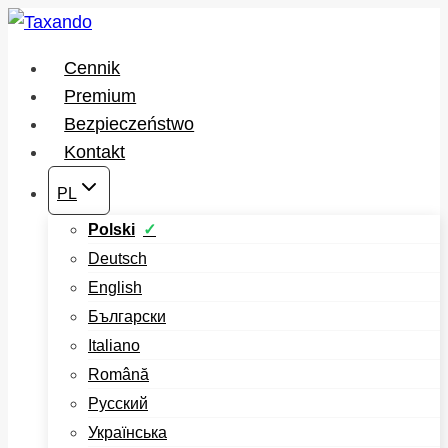
Przejdź
do
Cennik
treści
Premium
Bezpieczeństwo
Kontakt
PL
Polski
Deutsch
English
Български
Italiano
Română
Русский
Українська