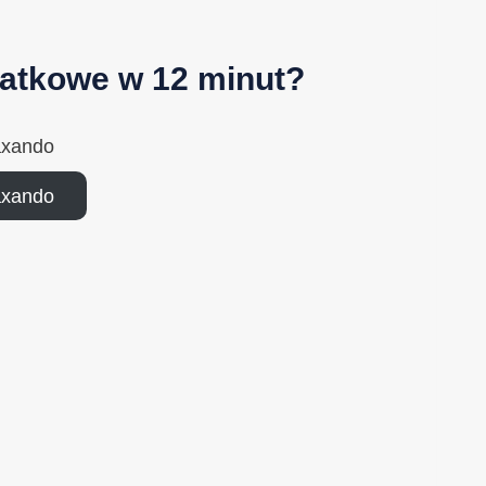
datkowe w 12 minut?
axando
axando