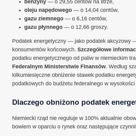
benzyny
— o 29,55 centów na litrze,
oleju napędowego
— o 14,04 centów,
gazu ziemnego
— o 6,16 centów,
gazu płynnego
— o 12,66 groszy.
Podatek energetyczny — jako podatek akcyzowy — 
konsumentów końcowych.
Szczegółowe informac
podatku energetycznego od paliw w niemieckim t
Federalnym Ministerstwie Finansów
. Według sz
kilkumiesięczne obniżenie stawek podatku energ
podatkowych do budżetu federalnego w wysokości o
Dlaczego obniżono podatek energ
Niemiecki rząd nie reguluje w 100% aktualnie obowi
bowiem w oparciu o rynek oraz następujące czynnik