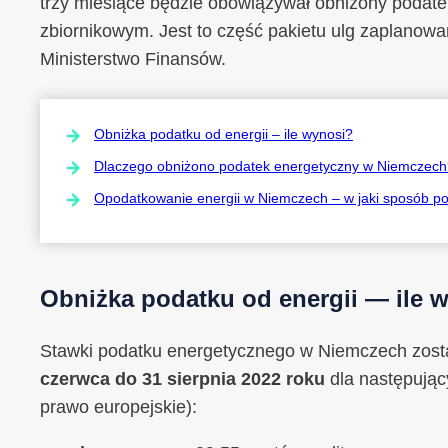
trzy miesiące będzie obowiązywał obniżony podat
zbiornikowym. Jest to część pakietu ulg zaplano
Ministerstwo Finansów.
Obniżka podatku od energii – ile wynosi?
Dlaczego obniżono podatek energetyczny w Niemczech
Opodatkowanie energii w Niemczech – w jaki sposób po
Obniżka podatku od energii — ile 
Stawki podatku energetycznego w Niemczech zost
czerwca do 31 sierpnia 2022 roku
dla następując
prawo europejskie):