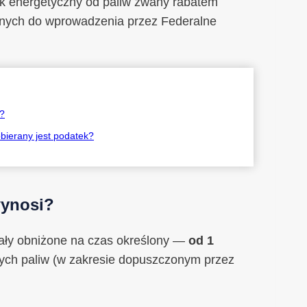
ek energetyczny od paliw zwany rabatem
wanych do wprowadzenia przez Federalne
?
bierany jest podatek?
wynosi?
ały obniżone na czas określony —
od 1
ych paliw (w zakresie dopuszczonym przez