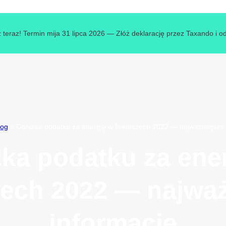
 teraz! Termin mija 31 lipca 2026 — Złóż deklarację przez Taxando i o
log
»
Obniżka podatku za energię w Niemczech 2022 — najważniejsze 
ka podatku za ene
ech 2022 — najważ
informacje