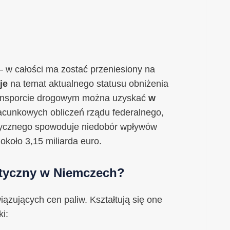
w całości ma zostać przeniesiony na
je
na temat aktualnego statusu obniżenia
ransporcie drogowym można uzyskać
w
acunkowych obliczeń rządu federalnego,
etycznego spowoduje niedobór wpływów
koło 3,15 miliarda euro.
etyczny w Niemczech?
ązujących cen paliw. Kształtują się one
i: