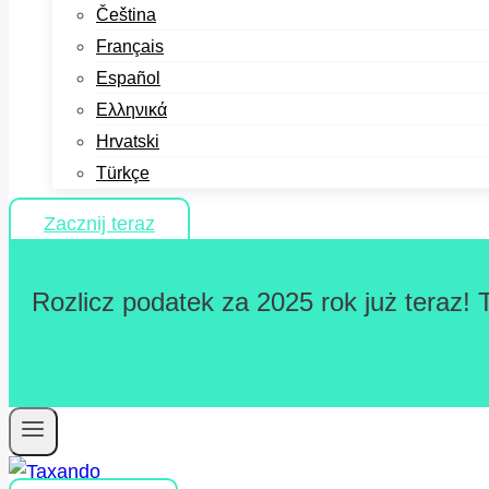
Čeština
Français
Español
Ελληνικά
Hrvatski
Türkçe
Zacznij teraz
Rozlicz podatek za 2025 rok już teraz! 