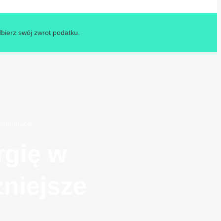
dbierz swój zwrot podatku.
informacje
rgię w
niejsze