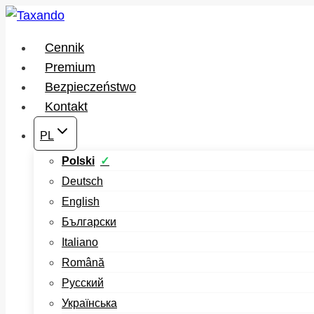
Przejdź
do
Cennik
treści
Premium
Bezpieczeństwo
Kontakt
PL
Polski
Deutsch
English
Български
Italiano
Română
Русский
Українська