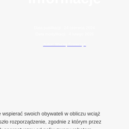
Data publikacji:
24 czerwca 2024
Data modyfikacji:
4 lutego 2026
Autor: Maciej Szewczyk
ę wspierać swoich obywateli w obliczu wciąż
szło rozporządzenie, zgodnie z którym przez