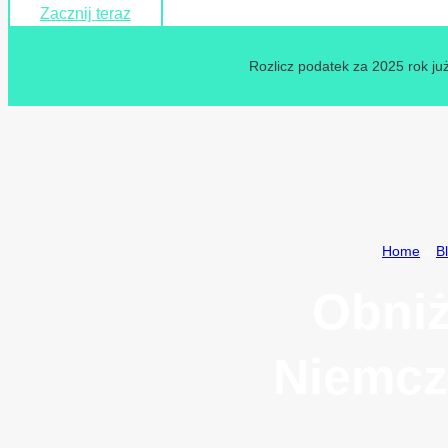
Zacznij teraz
Rozlicz podatek za 2025 rok już
Home
»
B
Obniż
Niemcz