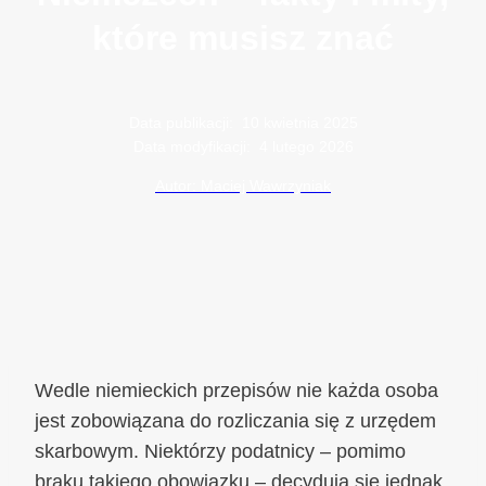
które musisz znać
Data publikacji:
10 kwietnia 2025
Data modyfikacji:
4 lutego 2026
Autor: Maciej Wawrzyniak
Wedle niemieckich przepisów nie każda osoba
jest zobowiązana do rozliczania się z urzędem
skarbowym. Niektórzy podatnicy – pomimo
braku takiego obowiązku – decydują się jednak