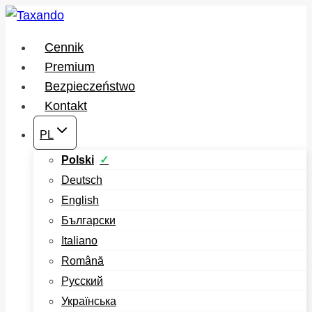
Przejdź
do
Cennik
treści
Premium
Bezpieczeństwo
Kontakt
PL
Polski
Deutsch
English
Български
Italiano
Română
Русский
Українська