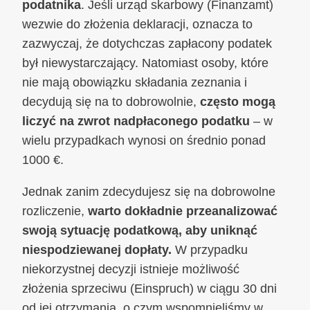
podatnika
. Jeśli urząd skarbowy (Finanzamt)
wezwie do złożenia deklaracji, oznacza to
zazwyczaj, że dotychczas zapłacony podatek
był niewystarczający. Natomiast osoby, które
nie mają obowiązku składania zeznania i
decydują się na to dobrowolnie,
często mogą
liczyć na zwrot nadpłaconego podatku
– w
wielu przypadkach wynosi on średnio ponad
1000 €.
Jednak zanim zdecydujesz się na dobrowolne
rozliczenie,
warto dokładnie przeanalizować
swoją sytuację podatkową, aby uniknąć
niespodziewanej dopłaty.
W przypadku
niekorzystnej decyzji istnieje możliwość
złożenia sprzeciwu (Einspruch) w ciągu 30 dni
od jej otrzymania, o czym wspomnieliśmy w