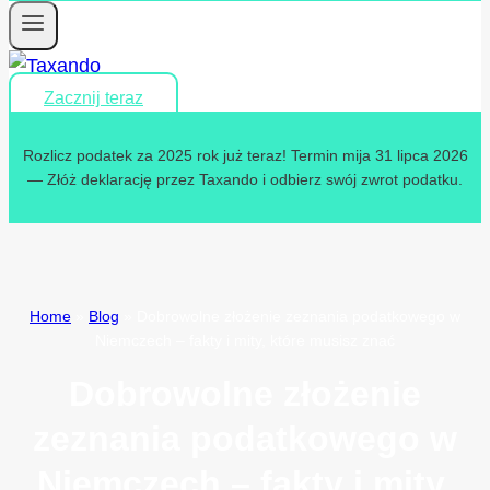
Zacznij teraz
Rozlicz podatek za 2025 rok już teraz! Termin mija 31 lipca 2026
— Złóż deklarację przez Taxando i odbierz swój zwrot podatku.
Home
»
Blog
»
Dobrowolne złożenie zeznania podatkowego w
Niemczech – fakty i mity, które musisz znać
Dobrowolne złożenie
zeznania podatkowego w
Niemczech – fakty i mity,