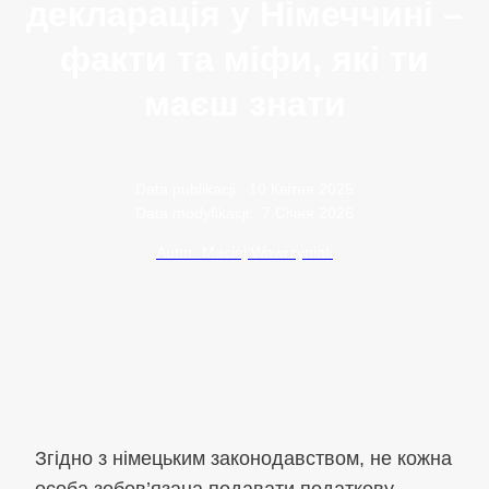
декларація у Німеччині –
факти та міфи, які ти
маєш знати
Data publikacji:
10 Квітня 2025
Data modyfikacji:
7 Січня 2026
Autor: Maciej Wawrzyniak
Згідно з німецьким законодавством, не кожна
особа зобов’язана подавати податкову