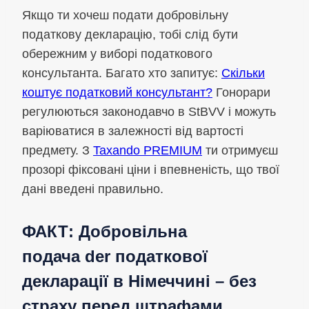
Якщо ти хочеш подати добровільну
податкову декларацію, тобі слід бути
обережним у виборі податкового
консультанта. Багато хто запитує:
Скільки
коштує податковий консультант?
Гонорари
регулюються законодавчо в StBVV і можуть
варіюватися в залежності від вартості
предмету. З
Taxando PREMIUM
ти отримуєш
прозорі фіксовані ціни і впевненість, що твої
дані введені правильно.
ФАКТ:
Добровільна
подача
der
податкової
декларації
в Німеччині – без
страху перед штрафами