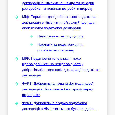
декларації in Німеччина – якщо ти це один
раз зробив, ти повинен це робити щороку
Міф: Термін подачі добровільної податкова
декларація в Німеччині той самий, що і для
обов'язкової податкової декларації.
Підготовка – ключ до успіху
Наслідки за недотримання
обов'язкових термінів
МІФ: Податковий консультант несе
відповідальність за невідповідності у
добровільній податковій декларації податкова
декларація
ФАКТ: Добровільна подача der податкової
декларації в Німеччині – без страху перед
штрафами
ФАКТ: Добровільна подача податкової
декларації в Німеччині може бути вигідною.