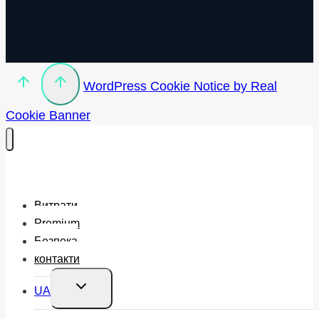
WordPress Cookie Notice by Real
Cookie Banner
Витрати
Premium
Безпека
контакти
Перемкнути
UA
меню
нащадка