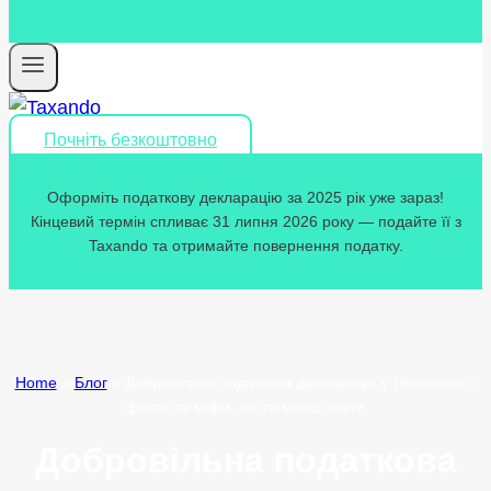
Почніть безкоштовно
Оформіть податкову декларацію за 2025 рік уже зараз!
Кінцевий термін спливає 31 липня 2026 року — подайте її з
Taxando та отримайте повернення податку.
Home
»
Блог
»
Добровільна податкова декларація у Німеччині –
факти та міфи, які ти маєш знати
Добровільна податкова