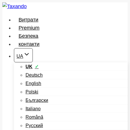
Перейти
до
Витрати
вмісту
Premium
Безпека
контакти
UA
UK
Deutsch
English
Polski
Български
Italiano
Română
Русский