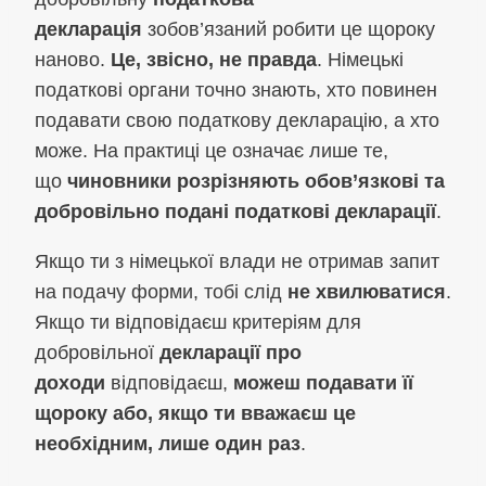
декларація
зобов’язаний робити це щороку
наново.
Це, звісно, не правда
. Німецькі
податкові органи точно знають, хто повинен
подавати свою податкову декларацію, а хто
може. На практиці це означає лише те,
що
чиновники розрізняють обов’язкові та
добровільно подані податкові декларації
.
Якщо ти з німецької влади не отримав запит
на подачу форми, тобі слід
не хвилюватися
.
Якщо ти відповідаєш критеріям для
добровільної
декларації про
доходи
відповідаєш,
можеш подавати її
щороку або, якщо ти вважаєш це
необхідним, лише один раз
.