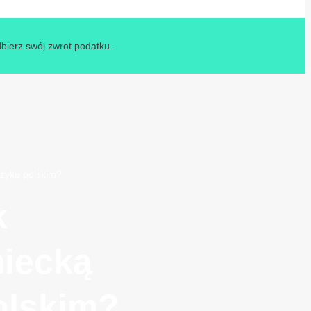
dbierz swój zwrot podatku.
ęzyku polskim?
k
miecką
olskim?