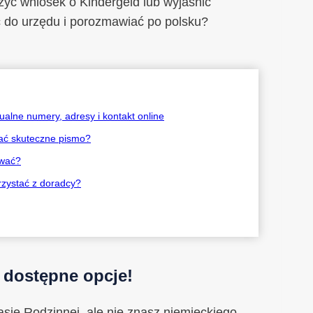
żyć wniosek o Kindergeld lub wyjaśnić
 do urzędu i porozmawiać po polsku?
alne numery, adresy i kontakt online
sać skuteczne pismo?
ewać?
rzystać z doradcy?
 dostępne opcje!
asie Rodzinnej, ale nie znasz niemieckiego,