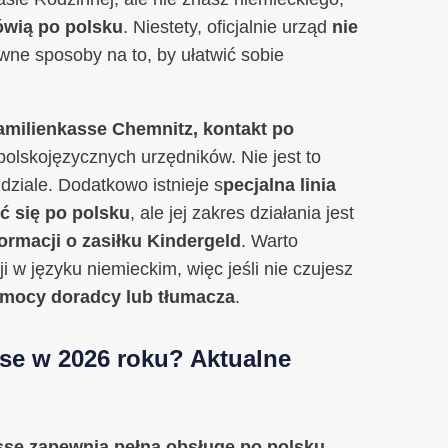
ówią po polsku
. Niestety, oficjalnie urząd
nie
ewne sposoby na to, by ułatwić sobie
amilienkasse Chemnitz, kontakt po
olskojęzycznych urzędników. Nie jest to
dziale. Dodatkowo istnieje s
pecjalna linia
ć się po polsku
, ale jej zakres działania jest
rmacji o zasiłku Kindergeld
. Warto
w języku niemieckim, więc jeśli nie czujesz
omocy doradcy lub tłumacza
.
sse w 2026 roku? Aktualne
sse zapewnia pełną obsługę po polsku
.