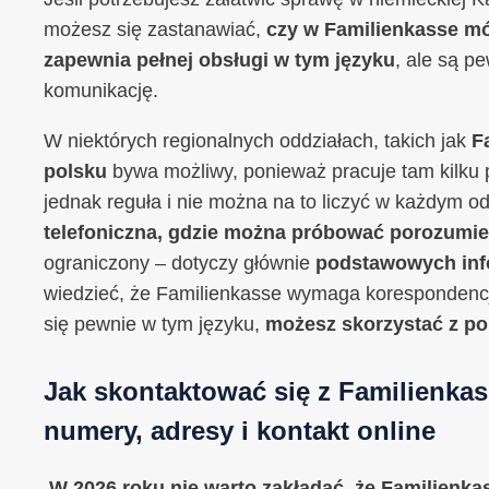
możesz się zastanawiać,
czy w Familienkasse m
zapewnia pełnej obsługi w tym języku
, ale są p
komunikację.
W niektórych regionalnych oddziałach, takich jak
F
polsku
bywa możliwy, ponieważ pracuje tam kilku p
jednak reguła i nie można na to liczyć w każdym od
telefoniczna, gdzie można próbować porozumie
ograniczony – dotyczy głównie
podstawowych info
wiedzieć, że Familienkasse wymaga korespondencji 
się pewnie w tym języku,
możesz skorzystać z p
Jak skontaktować się z Familienka
numery, adresy i kontakt online
W 2026 roku nie warto zakładać, że Familienka