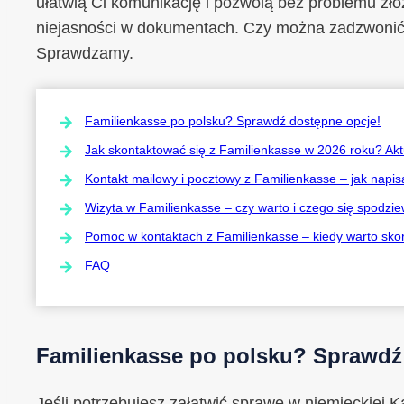
ułatwią Ci komunikację i pozwolą bez problemu zło
niejasności w dokumentach. Czy można zadzwonić
Sprawdzamy.
Familienkasse po polsku? Sprawdź dostępne opcje!
Jak skontaktować się z Familienkasse w 2026 roku? Aktu
Kontakt mailowy i pocztowy z Familienkasse – jak napi
Wizyta w Familienkasse – czy warto i czego się spodzi
Pomoc w kontaktach z Familienkasse – kiedy warto sko
FAQ
Familienkasse po polsku? Sprawdź
Jeśli potrzebujesz załatwić sprawę w niemieckiej K