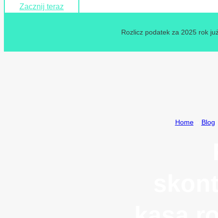
Zacznij teraz
Rozlicz podatek za 2025 rok już
Home
»
Blog
skont
kasą r