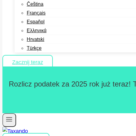
Čeština
Français
Español
Ελληνικά
Hrvatski
Türkçe
Zacznij teraz
Rozlicz podatek za 2025 rok już teraz! 