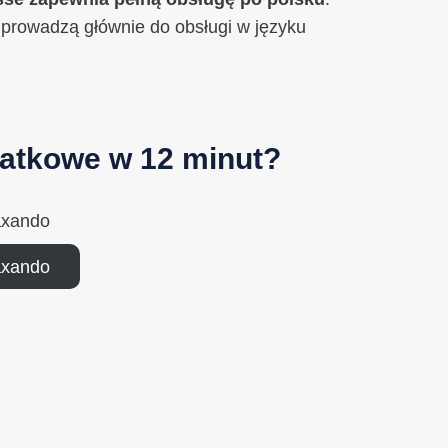
t prowadzą głównie do obsługi w języku
datkowe w 12 minut?
axando
axando