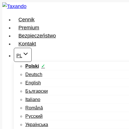
Przejdź
do
Cennik
treści
Premium
Bezpieczeństwo
Kontakt
PL
Polski
Deutsch
English
Български
Italiano
Română
Русский
Українська