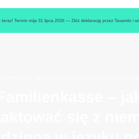
 teraz! Termin mija 31 lipca 2026 — Złóż deklarację przez Taxando i o
»
Familienkasse – jak skontaktować się z niemiecką kasą rodzinną w j
Familienkasse – ja
aktować się z nie
odzinną w języku p