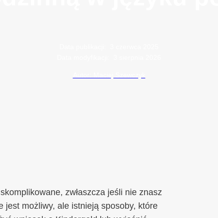
Data publikacji:
3 czerwca 2025
Data modyfikacji:
3 sierpnia 2026
Autor: Maciej Szewczyk
komplikowane, zwłaszcza jeśli nie znasz
jest możliwy, ale istnieją sposoby, które