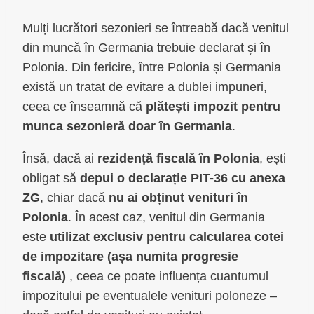
Mulți lucrători sezonieri se întreabă dacă venitul
din muncă în Germania trebuie declarat și în
Polonia. Din fericire, între Polonia și Germania
există un tratat de evitare a dublei impuneri,
ceea ce înseamnă că
plătești impozit pentru
munca sezonieră doar în Germania
.
Însă, dacă ai
rezidență fiscală în Polonia
, ești
obligat să
depui o declarație PIT-36 cu anexa
ZG
, chiar dacă
nu ai obținut venituri în
Polonia
. În acest caz, venitul din Germania
este
utilizat exclusiv pentru calcularea cotei
de impozitare (așa numita progresie
fiscală)
, ceea ce poate influența cuantumul
impozitului pe eventualele venituri poloneze –