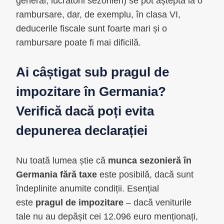
general, lucrătorii sezonieri) se pot aștepta la o
rambursare, dar, de exemplu, în clasa VI,
deducerile fiscale sunt foarte mari și o
rambursare poate fi mai dificilă.
Ai câștigat sub pragul de
impozitare în Germania?
Verifică dacă poți evita
depunerea declarației
Nu toată lumea știe că
munca sezonieră în
Germania fără taxe
este posibilă, dacă sunt
îndeplinite anumite condiții. Esențial
este
pragul de impozitare
– dacă veniturile
tale nu au depășit cei 12.096 euro menționați,