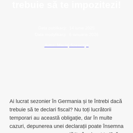
trebuie să te impozitezi!
Data publikacji:
14 iunie 2025
Data modyfikacji:
6 ianuarie 2026
Autor: Maciej Szewczyk
Ai lucrat sezonier în Germania și te întrebi dacă
trebuie să te declari fiscal? Nu toți lucrătorii
temporari au această obligație, dar în multe
cazuri, depunerea unei declarații poate însemna