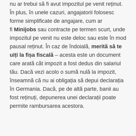
nu ar trebui să fi avut impozitul pe venit reținut.
În plus, în unele cazuri, angajatorii folosesc
forme simplificate de angajare, cum ar
fi
Minijobs
sau contracte pe termen scurt, unde
impozitul pe venit nu este deloc sau este în mod
pausal reținut. În caz de îndoială,
merită să te
uiți la fișa fiscală
– acesta este un document
care arată cât impozit a fost dedus din salariul
tău. Dacă vezi acolo o sumă nulă la impozit,
înseamnă că nu ai obligația să depui declarația
în Germania. Dacă, pe de altă parte, banii au
fost reținuți, depunerea unei declarații poate
permite rambursarea acestora.