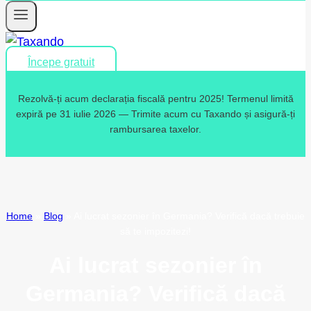
Începe gratuit
Rezolvă-ți acum declarația fiscală pentru 2025! Termenul limită
expiră pe 31 iulie 2026 — Trimite acum cu Taxando și asigură-ți
rambursarea taxelor.
Home
»
Blog
»
Ai lucrat sezonier în Germania? Verifică dacă trebuie
să te impozitezi!
Ai lucrat sezonier în
Germania? Verifică dacă