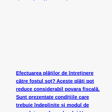
Efectuarea plăților de întreținere
către fostul soț? Aceste plăți pot
reduce considerabil povara fiscală.
Sunt prezentate condițiile care
trebuie îndeplinite și modul de