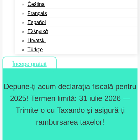
Čeština
Français
Español
Ελληνικά
Hrvatski
Türkçe
Începe gratuit
Depune-ți acum declarația fiscală pentru
2025! Termen limită: 31 iulie 2026 —
Trimite-o cu Taxando și asigură-ți
rambursarea taxelor!