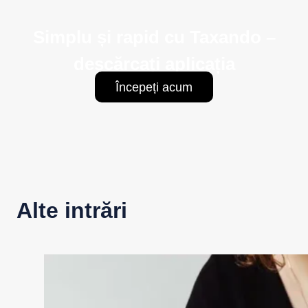
Simplu și rapid cu Taxando –
descărcați aplicația
Începeți acum
Alte intrări