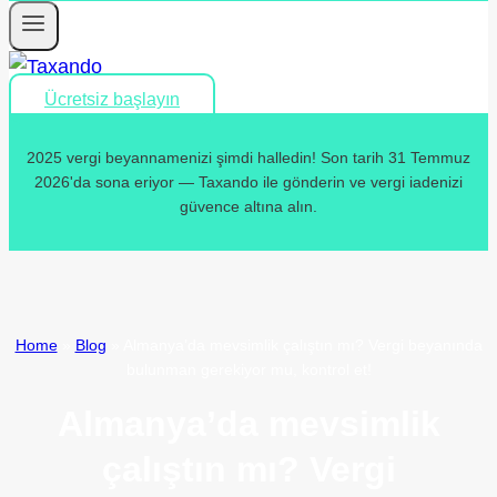
Ücretsiz başlayın
2025 vergi beyannamenizi şimdi halledin! Son tarih 31 Temmuz
2026'da sona eriyor — Taxando ile gönderin ve vergi iadenizi
güvence altına alın.
Home
»
Blog
»
Almanya’da mevsimlik çalıştın mı? Vergi beyanında
bulunman gerekiyor mu, kontrol et!
Almanya’da mevsimlik
çalıştın mı? Vergi