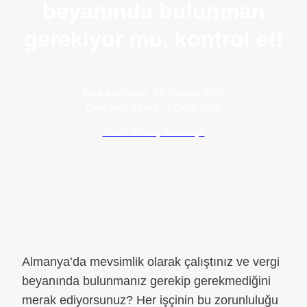
beyanında bulunman
gerekiyor mu, kontrol et!
Data publikacji:
14 Haziran 2025
Data modyfikacji:
7 Ocak 2026
Autor: Maciej Szewczyk
Almanya’da mevsimlik olarak çalıştınız ve vergi
beyanında bulunmanız gerekip gerekmediğini
merak ediyorsunuz? Her işçinin bu zorunluluğu