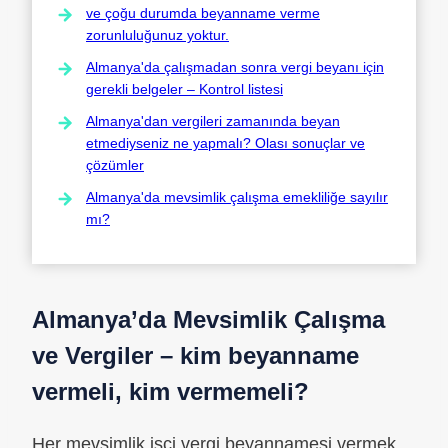
ve çoğu durumda beyanname verme
zorunluluğunuz yoktur.
Almanya'da çalışmadan sonra vergi beyanı için
gerekli belgeler – Kontrol listesi
Almanya'dan vergileri zamanında beyan
etmediyseniz ne yapmalı? Olası sonuçlar ve
çözümler
Almanya'da mevsimlik çalışma emekliliğe sayılır
mı?
Almanya’da Mevsimlik Çalışma
ve Vergiler – kim beyanname
vermeli, kim vermemeli?
Her mevsimlik işçi vergi beyannamesi vermek