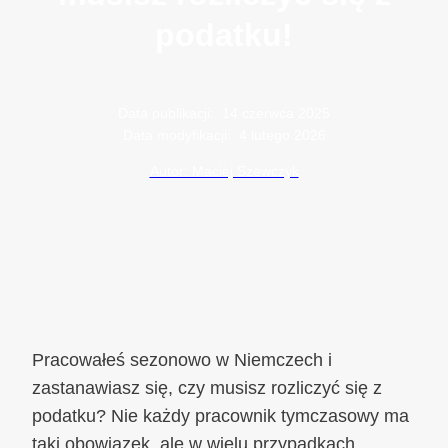
podatku!
Data publikacji:
14 czerwca 2025
Data modyfikacji:
4 lutego 2026
Autor: Maciej Szewczyk
Pracowałeś sezonowo w Niemczech i
zastanawiasz się, czy musisz rozliczyć się z
podatku? Nie każdy pracownik tymczasowy ma
taki obowiązek, ale w wielu przypadkach