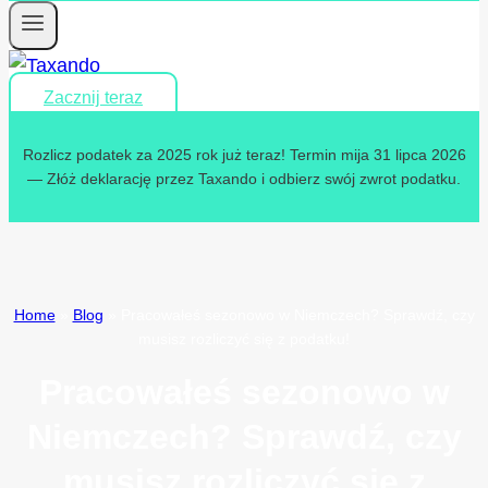
Zacznij teraz
Rozlicz podatek za 2025 rok już teraz! Termin mija 31 lipca 2026
— Złóż deklarację przez Taxando i odbierz swój zwrot podatku.
Home
»
Blog
»
Pracowałeś sezonowo w Niemczech? Sprawdź, czy
musisz rozliczyć się z podatku!
Pracowałeś sezonowo w
Niemczech? Sprawdź, czy
musisz rozliczyć się z