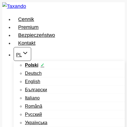
Przejdź
do
Cennik
treści
Premium
Bezpieczeństwo
Kontakt
PL
Polski
Deutsch
English
Български
Italiano
Română
Русский
Українська