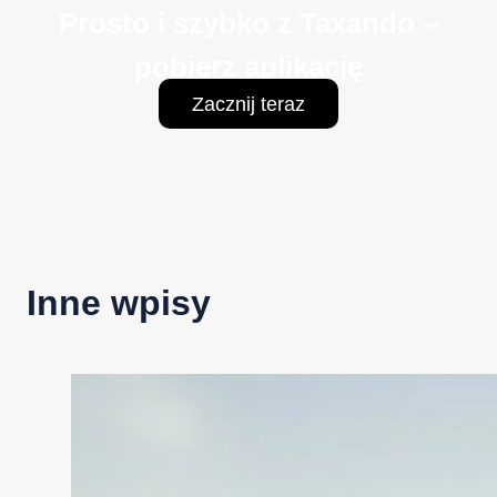
Prosto i szybko z Taxando –
pobierz aplikację
Zacznij teraz
Inne wpisy