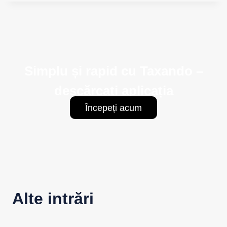
Simplu și rapid cu Taxando –
descărcați aplicația
Începeți acum
Alte intrări