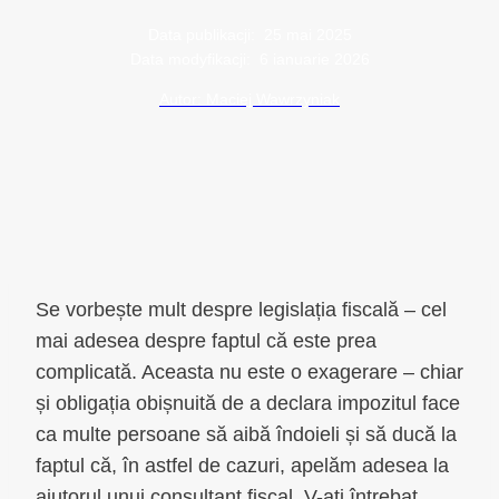
Data publikacji:
25 mai 2025
Data modyfikacji:
6 ianuarie 2026
Autor: Maciej Wawrzyniak
Se vorbește mult despre legislația fiscală – cel
mai adesea despre faptul că este prea
complicată. Aceasta nu este o exagerare – chiar
și obligația obișnuită de a declara impozitul face
ca multe persoane să aibă îndoieli și să ducă la
faptul că, în astfel de cazuri, apelăm adesea la
ajutorul unui consultant fiscal. V-ați întrebat