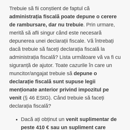
Trebuie să fii conștient de faptul că
administrația fiscală poate depune o cerere
de rambursare, dar nu trebuie
. Prin urmare,
merită să afli singur când este necesară
depunerea unei declarații fiscale. Vă întrebați
dacă trebuie să faceți declarația fiscală la
administrația fiscală? Lista următoare vă va fi cu
siguranță de ajutor. Toate cazurile în care un
muncitor/angajat trebuie să
depune o
declarație fiscală sunt supuse legii
menționate anterior privind impozitul pe
venit
(§ 46 EStG). Când trebuie să faceți
declarația fiscală?
Dacă ați obținut un
venit suplimentar de
peste 410 € sau un supliment care