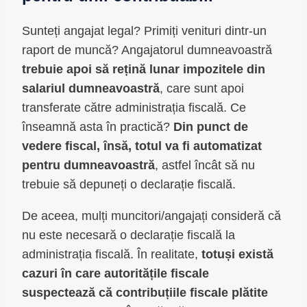
Sunteți angajat legal? Primiți venituri dintr-un
raport de muncă? Angajatorul dumneavoastră
trebuie apoi să rețină lunar impozitele din
salariul dumneavoastră
, care sunt apoi
transferate către administrația fiscală. Ce
înseamnă asta în practică?
Din punct de
vedere fiscal, însă, totul va fi automatizat
pentru dumneavoastră
, astfel încât să nu
trebuie să depuneți o declarație fiscală.
De aceea, mulți muncitori/angajați consideră că
nu este necesară o declarație fiscală la
administrația fiscală. În realitate,
totuși există
cazuri în care autoritățile fiscale
suspectează că contribuțiile fiscale plătite