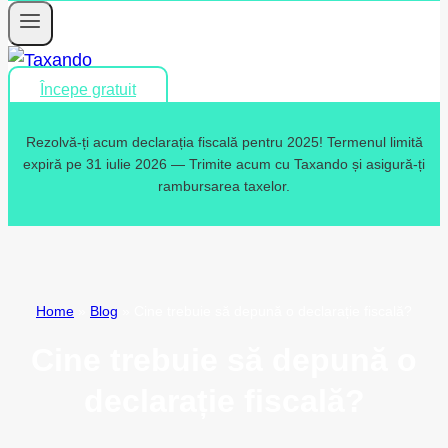
Începe gratuit
Rezolvă-ți acum declarația fiscală pentru 2025! Termenul limită
expiră pe 31 iulie 2026 — Trimite acum cu Taxando și asigură-ți
rambursarea taxelor.
Home
»
Blog
»
Cine trebuie să depună o declarație fiscală?
Cine trebuie să depună o
declarație fiscală?