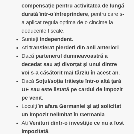
compensație pentru activitatea de lungă
durată într-o întreprindere
, pentru care s-
a aplicat regula optima de o cincime la
deducerile fiscale.
Sunteți
independent
.
Ați
transferat pierderi din anii anteriori
.
Dacă
partenerul dumneavoastră a
decedat sau ați divorțat și unul dintre
voi s-a căsătorit mai târziu în acest an
.
Dacă
Soțul/soția trăiește într-o altă țară
UE sau este listată pe cardul de impozit
pe venit
.
Locuiți
în afara Germaniei și ați solicitat
un impozit nelimitat în Germania
.
Ați
Venituri dintr-o investiție ce nu a fost
impozitată
.