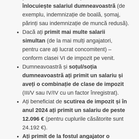
înlocuiește salariul dumneavoastră
(de
exemplu, indemnizație de boală, șomaj,
părinți sau indemnizație de muncă redusă).
Dacă ați
primit mai multe salarii
simultan
(de la mai mulți angajatori,
pentru care ați lucrat concomitent) –
conform clasei VI de impozit pe venit.
Dumneavoastră și
soțul/soția
dumneavoastră ați primit un salariu și
aveți o combinație de clase de impozit
(III/V sau IV/IV cu un factor înregistrat).
Ați beneficiat de
scutirea de impozit și în
anul 2024 ați primit un salariu de peste
12.096 €
(pentru cuplurile căsătorite sunt
24.192 €).
Ați primit de la fostul angajator o