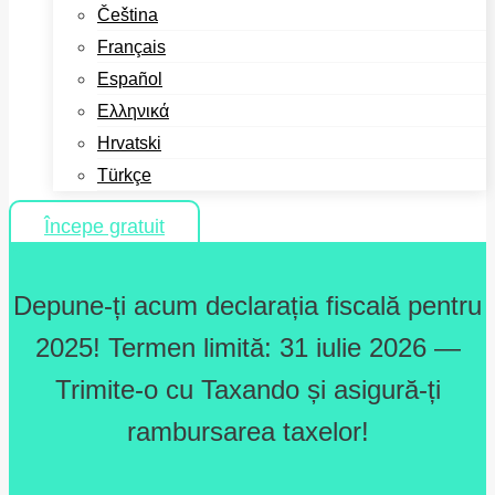
Čeština
Français
Español
Ελληνικά
Hrvatski
Türkçe
Începe gratuit
Depune-ți acum declarația fiscală pentru
2025! Termen limită: 31 iulie 2026 —
Trimite-o cu Taxando și asigură-ți
rambursarea taxelor!