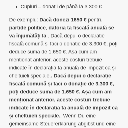
Cupluri – donații de până la 3.300 €.
De exemplu:
Dacă donezi 1650 €
pentru
partide politice
,
datoria ta fiscală anuală se
va înjumătăți la
. Dacă depui o declarație
fiscală comună și faci o donație de 3.300 €, poți
deduce suma de 1.650 €. Așa cum am
menționat anterior, aceste costuri trebuie
indicate în declarația ta anuală de impozit ca și
cheltuieli speciale.
. Dacă depui o declarație
fiscală comună și faci o donație de 3.300 €,
poți deduce suma de 1.650 €. Așa cum am
menționat anterior, aceste costuri trebuie
indicate în declarația ta anuală de impozit ca
și cheltuieli speciale.
. Wenn Du eine
gemeinsame Steuererklärung abgibst und eine