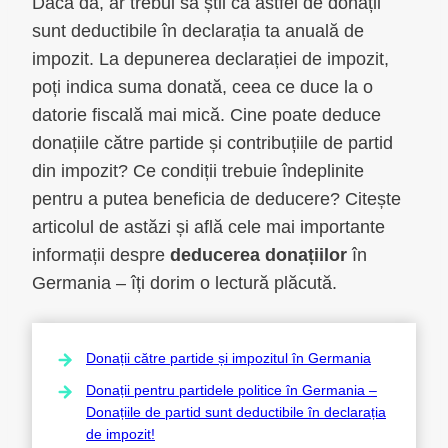
Dacă da, ar trebui să știi că astfel de donații
sunt deductibile în declarația ta anuală de
impozit. La depunerea declarației de impozit,
poți indica suma donată, ceea ce duce la o
datorie fiscală mai mică. Cine poate deduce
donațiile către partide și contribuțiile de partid
din impozit? Ce condiții trebuie îndeplinite
pentru a putea beneficia de deducere? Citește
articolul de astăzi și află cele mai importante
informații despre
deducerea donațiilor
în
Germania – îți dorim o lectură plăcută.
Donații către partide și impozitul în Germania
Donații pentru partidele politice în Germania –
Donațiile de partid sunt deductibile în declarația
de impozit!