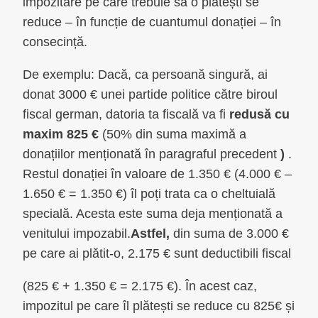
impozitare pe care trebuie să o plătești se
reduce – în funcție de cuantumul donației – în
consecință.
De exemplu: Dacă, ca persoană singură, ai
donat 3000 € unei partide politice către biroul
fiscal german, datoria ta fiscală va fi
redusă cu
maxim 825 €
(50% din suma maximă a
donațiilor menționată în paragraful precedent
)
.
Restul donației în valoare de 1.350 € (4.000 € –
1.650 € = 1.350 €) îl poți trata ca o cheltuială
specială. Acesta este suma deja menționată a
venitului impozabil.
Astfel,
din suma de 3.000 €
pe care ai plătit-o, 2.175 € sunt deductibili fiscal
(825 € + 1.350 € = 2.175 €). În acest caz,
impozitul pe care îl plătești se reduce cu 825€ și