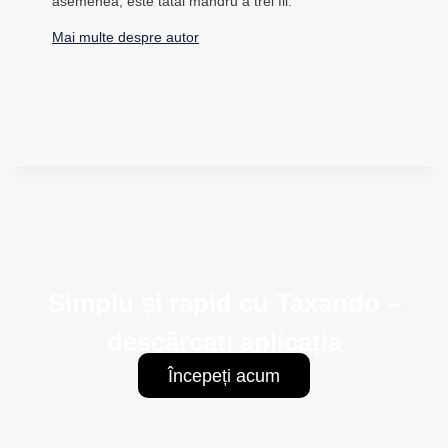
asemenea, este tatăl mândru a trei fii.
Mai multe despre autor
Simplu și rapid cu Taxando –
descărcați aplicația
Începeți acum