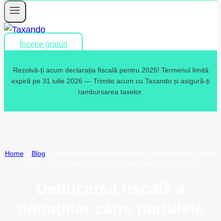
Începe gratuit
Rezolvă-ți acum declarația fiscală pentru 2025! Termenul limită
expiră pe 31 iulie 2026 — Trimite acum cu Taxando și asigură-ți
rambursarea taxelor.
Home
»
Blog
»
Deducerea fiscală a donațiilor către partidele politice
2025 – este o donație către un partid deductibilă fiscal?
Deducerea fiscală a
donațiilor către partidele