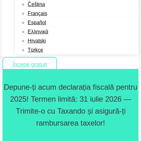
Čeština
Français
Español
Ελληνικά
Hrvatski
Türkçe
Începe gratuit
Depune-ți acum declarația fiscală pentru
2025! Termen limită: 31 iulie 2026 —
Trimite-o cu Taxando și asigură-ți
rambursarea taxelor!