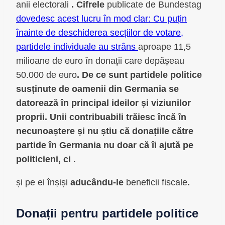
anii electorali
. Cifrele
publicate de Bundestag
dovedesc acest lucru în mod clar: Cu puțin
înainte de deschiderea secțiilor de votare,
partidele individuale au strâns
aproape 11,5
milioane de euro în donații care depășeau
50.000 de euro
. De ce sunt partidele politice
susținute de oamenii din Germania se
datorează în principal ideilor și viziunilor
proprii. Unii contribuabili trăiesc încă în
necunoaștere și nu știu că donațiile către
partide în Germania nu doar că îi ajută pe
politicieni, ci
.
și pe ei înșiși
aducându-le
beneficii fiscale
.
Donații pentru partidele politice