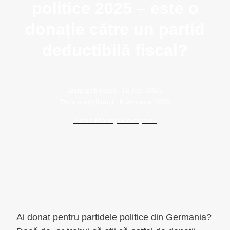
politice 2025 – este o
donație către un partid
deductibilă fiscal?
Data publikacji:
16 mai 2025
Data modyfikacji:
6 ianuarie 2026
Autor: Maciej Wawrzyniak
Ai donat pentru partidele politice din Germania?