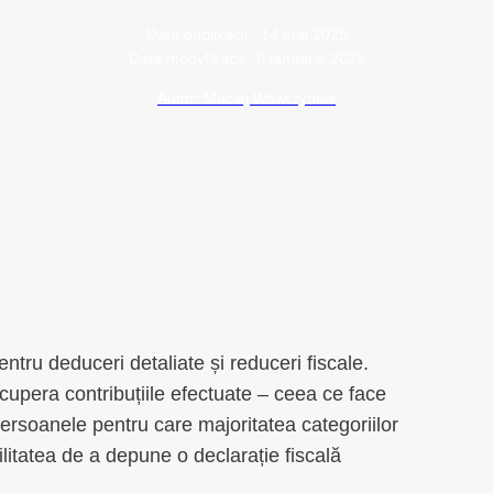
Data publikacji:
14 mai 2025
Data modyfikacji:
6 ianuarie 2026
Autor: Maciej Wawrzyniak
entru deduceri detaliate și reduceri fiscale.
recupera contribuțiile efectuate – ceea ce face
ersoanele pentru care majoritatea categoriilor
ilitatea de a depune o declarație fiscală