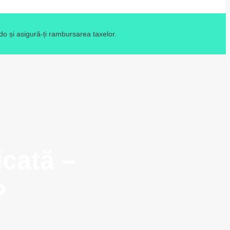
o și asigură-ți rambursarea taxelor.
icată –
?