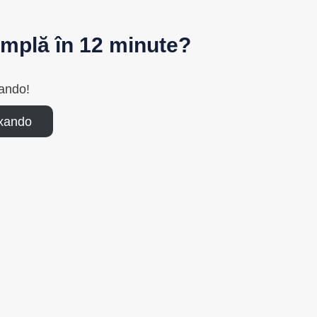
simplă în 12 minute?
ando!
axando