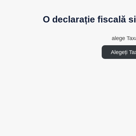
O declarație fiscală 
alege Tax
Alegeți T