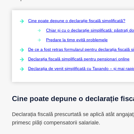
Cine poate depune o declarație fiscală simplificată?
Chiar și cu o declarație simplificată: păstrați
Predare la timp evită problemele
De ce a fost retras formularul pentru declarația fiscală s
Declarația fiscală simplificată pentru pensionari online
Declarația de venit simplificată cu Taxando – și mai rapi
Cine poate depune o declarație fisc
Declarația fiscală prescurtată se aplică atât angajaț
primesc plăți compensatorii salariale.