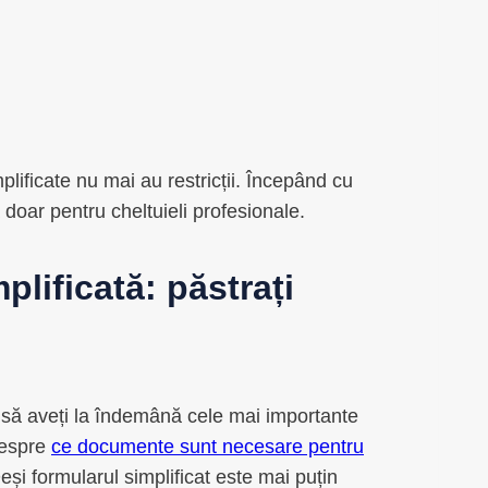
plificate nu mai au restricții. Începând cu
ă doar pentru cheltuieli profesionale.
plificată: păstrați
bui să aveți la îndemână cele mai importante
despre
ce documente sunt necesare pentru
eși formularul simplificat este mai puțin