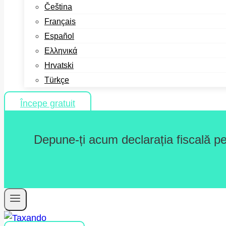
Čeština
Français
Español
Ελληνικά
Hrvatski
Türkçe
Începe gratuit
Depune-ți acum declarația fiscală pe