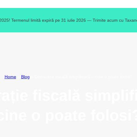
 2025! Termenul limită expiră pe 31 iulie 2026 — Trimite acum cu Taxand
Home
»
Blog
»
Declarație fiscală simplificată – cine o poate folosi?
ație fiscală simplif
cine o poate folosi