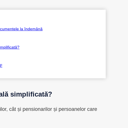
 documentele la îndemână
implificată?
d!
ală simplificată?
ilor, cât și pensionarilor și persoanelor care