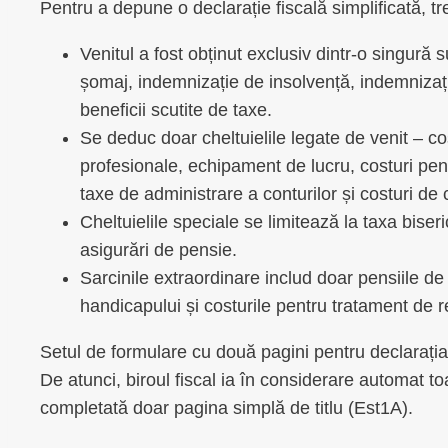
Pentru a depune o declarație fiscală simplificată, tr
Venitul a fost obținut exclusiv dintr-o singură 
șomaj, indemnizație de insolvență, indemnizaț
beneficii scutite de taxe.
Se deduc doar cheltuielile legate de venit – cost
profesionale, echipament de lucru, costuri pentr
taxe de administrare a conturilor și costuri de c
Cheltuielile speciale se limitează la taxa biseri
asigurări de pensie.
Sarcinile extraordinare includ doar pensiile de 
handicapului și costurile pentru tratament de 
Setul de formulare cu două pagini pentru declarația 
De atunci, biroul fiscal ia în considerare automat to
completată doar pagina simplă de titlu (Est1A).