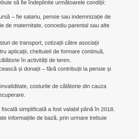
ebuie să fie îndeplinite următoarele condiții:
sursă – fie salariu, pensie sau indemnizație de
ie de maternitate, concediu parental sau alte
uri de transport, cotizații către asociații
u aplicații, cheltuieli de formare continuă,
ălătorie în activități de teren.
cească și donații – fără contribuții la pensie și
invaliditate, costurile de călătorie din cauza
recuperare.
fiscală simplificată a fost valabil până în 2018.
ate informațiile de bază, prin urmare trebuie