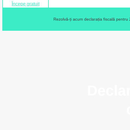
Începe gratuit
Rezolvă-ți acum declarația fiscală pentru
Declar